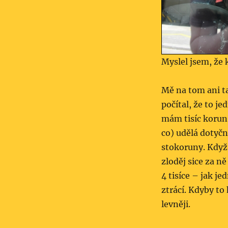
Myslel jsem, že 
Mě na tom ani ta
počítal, že to je
mám tisíc korun.
co) udělá dotyčný
stokoruny. Když
zloděj sice za ně
4 tisíce – jak j
ztrácí. Kdyby to 
levněji.