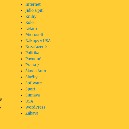
Internet
Jídlo a pití
Knihy
Kolo
Létání
Microsoft
Nákupy v USA
Nezařazené
Politika
Povodně
Praha 7
Škoda Auto
Služby
Software
Sport
Šumava
ze
USA
e
WordPress
Zábava