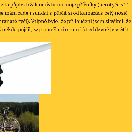
 zda půjde držák umístit na moje příčníky (aerotyče s T
e mám raději sundat a půjčit si od kamaráda celý nosič
ranaté tyči). Vtipné bylo, že při loučení jsem si všiml, že
ž někdo půjčil, zapomněl mi o tom říct a hlavně je vrátit.