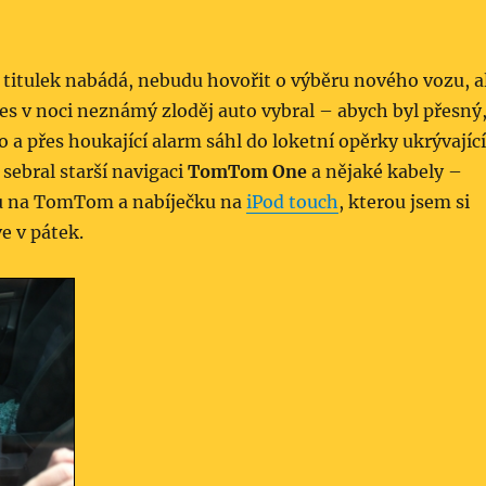
 titulek nabádá, nebudu hovořit o výběru nového vozu, a
es v noci neznámý zloděj auto vybral – abych byl přesný
o a přes houkající alarm sáhl do loketní opěrky ukrývající
 sebral starší navigaci
TomTom One
a nějaké kabely –
u na TomTom a nabíječku na
iPod touch
, kterou jsem si
e v pátek.