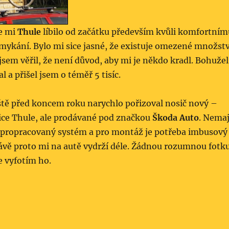
se mi
Thule
líbilo od začátku především kvůli komfortním
mykání. Bylo mi sice jasné, že existuje omezené množstv
 jsem věřil, že není důvod, aby mi je někdo kradl. Bohužel
l a přišel jsem o téměř 5 tisíc.
ště před koncem roku narychlo pořizoval nosič nový –
sice Thule, ale prodávané pod značkou
Škoda Auto
. Nemaj
ak propracovaný systém a pro montáž je potřeba imbusový
právě proto mi na autě vydrží déle. Žádnou rozumnou fotk
e vyfotím ho.