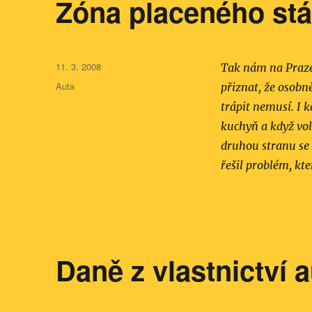
Zóna placeného stá
Publikováno:
11. 3. 2008
Tak nám na Praze
Rubriky:
Auta
přiznat, že osobn
trápit nemusí. I 
kuchyň a když vol
druhou stranu se 
řešil problém, kte
Daně z vlastnictví 