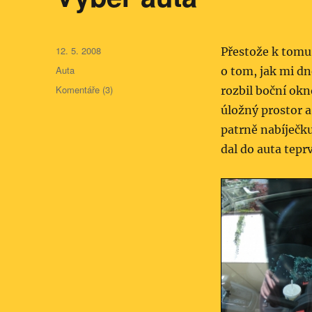
Publikováno:
12. 5. 2008
Přestože k tomu
Rubriky:
Auta
o tom, jak mi dn
Komentáře (3)
rozbil boční okn
úložný prostor a
patrně nabíječk
dal do auta teprv