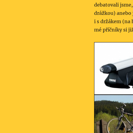
debatovali jsme,
drážkou) anebo j
i s držákem (na h
mé příčníky si ji