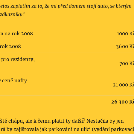
 letos zaplatím za to, že mi před domem stojí auto, se kterým
 zákazníky?
a na rok 2008
1000 K
 rok 2008
3600 K
 pro rezidenty,
700 K
 ceně nafty
21 000 K
26 300 K
tě chápu, ale k čemu platit ty další? Nestačila by jen
erá by zajišťovala jak parkování na ulici (vydání parkovací