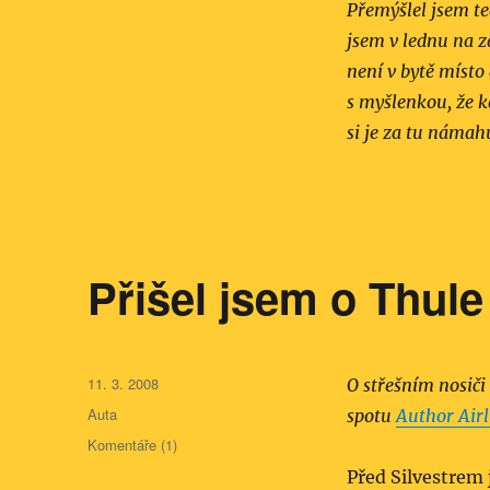
Přemýšlel jsem teď
jsem v lednu na 
není v bytě místo
s myšlenkou, že k
si je za tu námah
Přišel jsem o Thule
Publikováno:
11. 3. 2008
O střešním nosiči 
Rubriky:
Auta
spotu
Author Airl
Komentáře (1)
Před Silvestrem 