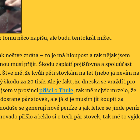
k tomu něco napíšu, ale budu tentokrát mlčet.
k neštve ztráta – to je má hloupost a tak nějak jsem
dnou musí přijít. Škodu zaplatí pojišťovna a spoluúčast
 Štve mě, že kvůli pěti stovkám na fet (nebo já nevím na
 škodu za 20 tisíc. Ale je fakt, že dneska se vraždí i pro
 jsem v prosinci
přišel o Thule
, tak mě nejvíc mrzelo, že
 dostane pár stovek, ale já si je musím jít koupit za
ednoduše se generují nové peníze a jak lehce se jinde pení
hovado přišlo a řeklo si o těch pár stovek, tak mě to vyjd