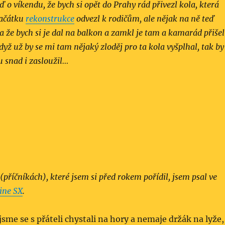
 o víkendu, že bych si opět do Prahy rád přivezl kola, která
začátku
rekonstrukce
odvezl k rodičům, ale nějak na ně teď
 a že bych si je dal na balkon a zamkl je tam a kamarád přišel
dyž už by se mi tam nějaký zloděj pro ta kola vyšplhal, tak by
u snad i zasloužil…
(příčníkách), které jsem si před rokem pořídil, jsem psal ve
ine SX
.
jsme se s přáteli chystali na hory a nemaje držák na lyže,