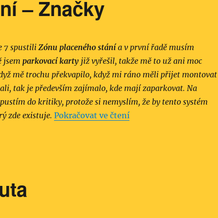
ní – Značky
 7 spustili
Zónu placeného stání
a v první řadě musím
ě jsem
parkovací karty
již vyřešil, takže mě to už ani moc
když mě trochu překvapilo, když mi ráno měli přijet montovat
ali, tak je především zajímalo, kde mají zaparkovat. Na
pustím do kritiky, protože si nemyslím, že by tento systém
„Zóna placeného stání
rý zde existuje.
Pokračovat ve čtení
auta