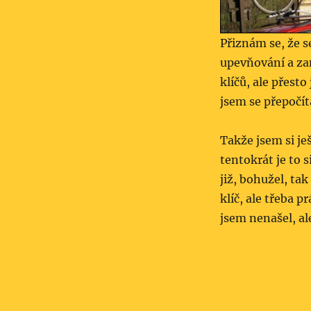
Přiznám se, že 
upevňování a za
klíčů, ale přesto
jsem se přepočíta
Takže jsem si je
tentokrát je to 
již, bohužel, t
klíč, ale třeba 
jsem nenašel, al