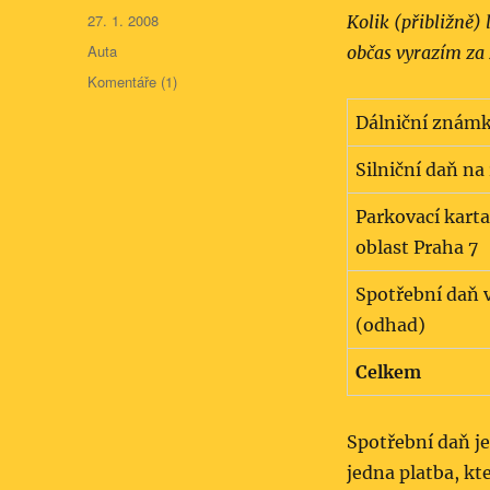
Publikováno:
27. 1. 2008
Kolik (přibližně)
Rubriky:
Auta
občas vyrazím za
Komentáře (1)
Dálniční známk
Silniční daň na
Parkovací karta
oblast Praha 7
Spotřební daň v
(odhad)
Celkem
Spotřební daň ješ
jedna platba, kt