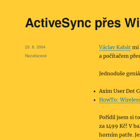
ActiveSync přes Wi
Publikováno:
23. 8. 2004
Václav Kabát
mi 
Rubriky:
Nezařazené
a počítačem přes
Jednoduše geniá
Axim User Dot 
HowTo: Wireless
Pořídil jsem si t
za 1499 Kč! V ba
horním patře. J