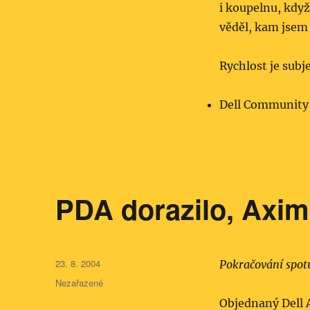
i koupelnu, kdy
věděl, kam jsem
Rychlost je subj
Dell Community
PDA dorazilo, Axim
Publikováno:
23. 8. 2004
Pokračování spo
Rubriky:
Nezařazené
Objednaný Dell 