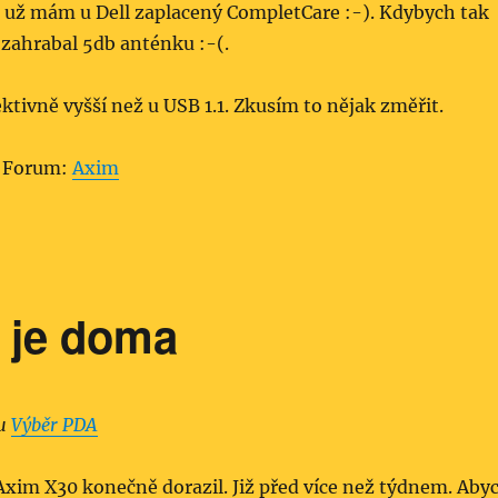
ž už mám u Dell zaplacený CompletCare :-). Kdybych tak
 zahrabal 5db anténku :-(.
ektivně vyšší než u USB 1.1. Zkusím to nějak změřit.
 Forum:
Axim
 je doma
tu
Výběr PDA
Axim X30 konečně dorazil. Již před více než týdnem. Aby