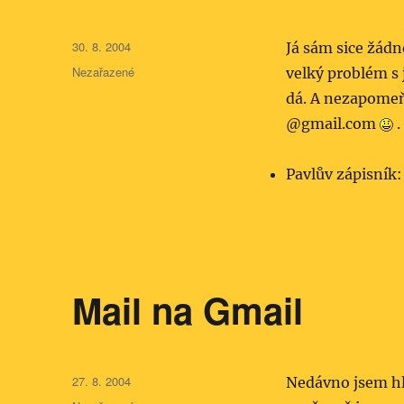
Publikováno:
30. 8. 2004
Já sám sice žád
Rubriky:
Nezařazené
velký problém s
dá. A nezapomeň
@gmail.com
.
Pavlův zápisník
Mail na Gmail
Publikováno:
27. 8. 2004
Nedávno jsem hle