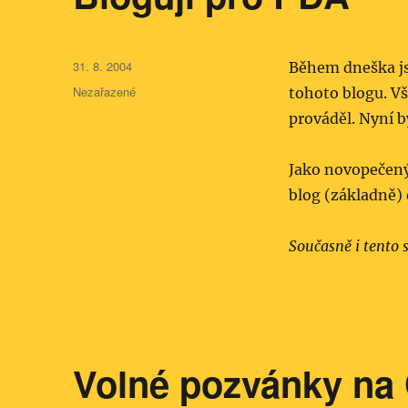
Publikováno:
31. 8. 2004
Během dneška js
Rubriky:
Nezařazené
tohoto blogu. V
prováděl. Nyní b
Jako novopečený
blog (základně)
Současně i tento 
Volné pozvánky na