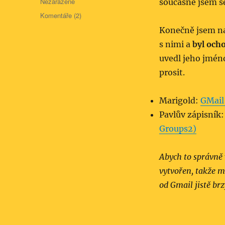
Rubriky:
Nezařazené
současně jsem s
Komentáře (2)
Konečně jsem naš
s nimi a
byl och
uvedl jeho jméno
prosit.
Marigold:
GMail 
Pavlův zápisník
Groups2)
Abych to správně 
vytvořen, takže m
od Gmail jistě br