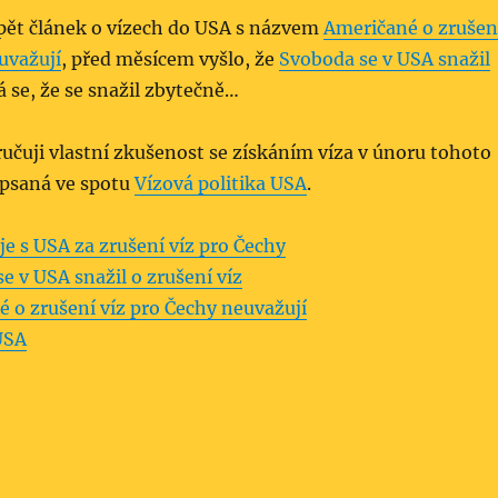
pět článek o vízech do USA s názvem
Američané o zrušen
uvažují
, před měsícem vyšlo, že
Svoboda se v USA snažil
á se, že se snažil zbytečně…
učuji vlastní zkušenost se získáním víza v únoru tohoto
opsaná ve spotu
Vízová politika USA
.
je s USA za zrušení víz pro Čechy
e v USA snažil o zrušení víz
 o zrušení víz pro Čechy neuvažují
USA