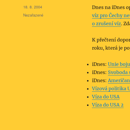
Publikováno:
18. 8. 2004
Dnes na iDnes o
Rubriky:
Nezařazené
víz pro Čechy ne
o zrušení víz
. Zd
K přečtení dopor
roku, která je p
iDnes:
Unie boju
iDnes:
Svoboda s
iDnes:
Američané
Vízová politika 
Víza do USA
Víza do USA 2