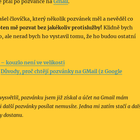
e ptal po pozvánce na
Gmail
.
el človíčka, který několik pozvánek měl a nevěděl co
oten mě pozvat bez jakékoliv protislužby!
Klidně bych
, ale nerad bych ho vystavil tomu, že ho budou ostatní
– kouzlo není ve velikosti
:
Důvody, proč chtějí pozvánky na GMail (z Google
vysvětlil, pozvánku jsem již získal a účet na Gmail mám
i další pozvánky posílat nemusíte. Jedna mi zatím stačí a dal
zy dostanu.