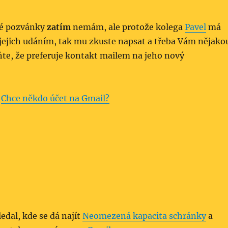
né pozvánky
zatím
nemám, ale protože kolega
Pavel
má
 jejich udáním, tak mu zkuste napsat a třeba Vám nějako
te, že preferuje kontakt mailem na jeho nový
:
Chce někdo účet na Gmail?
dal, kde se dá najít
Neomezená kapacita schránky
a