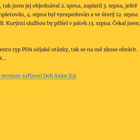
 tak jsem jej objednával 2. sprna, zaplatil 3. srpna, ještě
pletován, 4. srpna byl vyexpedován a ve úterý 12. srpna
dl. Kurýrní službou by přišel v pátek 13. srpna. Čekal jsem
nto typ PDA nějaké otázky, tak se na mě zkuse obrátit.
ět…
 recenze zařízení Dell Axim X3i