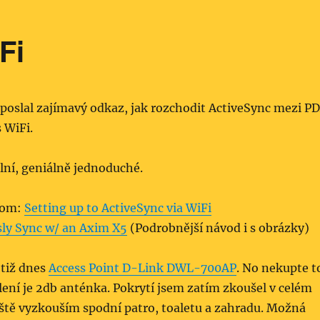
Fi
poslal zajímavý odkaz, jak rozchodit ActiveSync mezi P
 WiFi.
lní, geniálně jednoduché.
Com:
Setting up to ActiveSync via WiFi
ly Sync w/ an Axim X5
(Podrobnější návod i s obrázky)
otiž dnes
Access Point D-Link DWL-700AP
. No nekupte t
lení je 2db anténka. Pokrytí jsem zatím zkoušel v celém
eště vyzkouším spodní patro, toaletu a zahradu. Možná