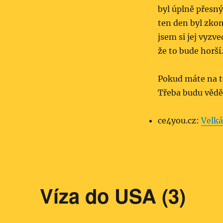
byl úplně přesný,
ten den byl zkom
jsem si jej vyzve
že to bude horší.
Pokud máte na te
Třeba budu věd
ce4you.cz:
Velká
Víza do USA (3)