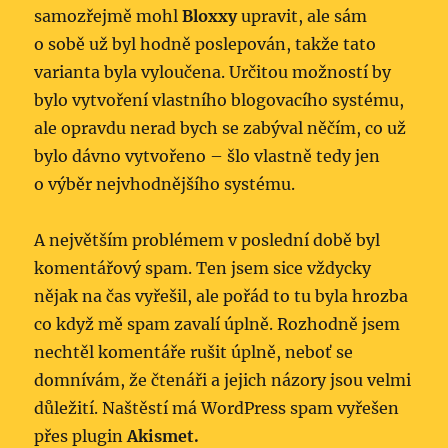
samozřejmě mohl
Bloxxy
upravit, ale sám
o sobě už byl hodně poslepován, takže tato
varianta byla vyloučena. Určitou možností by
bylo vytvoření vlastního blogovacího systému,
ale opravdu nerad bych se zabýval něčím, co už
bylo dávno vytvořeno – šlo vlastně tedy jen
o výběr nejvhodnějšího systému.
A největším problémem v poslední době byl
komentářový spam. Ten jsem sice vždycky
nějak na čas vyřešil, ale pořád to tu byla hrozba
co když mě spam zavalí úplně. Rozhodně jsem
nechtěl komentáře rušit úplně, neboť se
domnívám, že čtenáři a jejich názory jsou velmi
důležití. Naštěstí má WordPress spam vyřešen
přes plugin
Akismet.