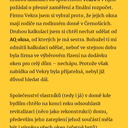
požádal o přesné zaměření a finální rozpočet.
Firmu Vekra jsem si vybral proto, že jejich okna
mají rodiče na rodinném domě v Černošicích.
Druhou kalkulaci jsem si chtěl nechat udělat od
AQ okna
, od kterých je má sestra. Bohužel ti mi
odmítli kalkulaci udělat, neboť ve stejnou dobu
byla firma ve výběrovém řízení na dodávku
oken pro celý dům – nechápu. Protože však
nabídka od Vekry byla přijatelná, nebyl již
důvod hledat dál.
Společenství vlastníků (tedy i já) v domě kde
bydlím chtělo na konci roku odsouhlasit
revitalizaci (něco jako rekonstrukci) domu,
především jeho zateplení jehož součástí měla
být i výměna všech oken (včetně bytů).