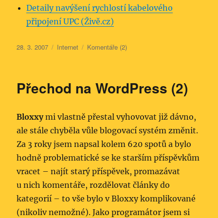
Detaily navýšení rychlostí kabelového
připojení UPC (Živě.cz)
Publikováno:
Rubriky:
28. 3. 2007
Internet
Komentáře (2)
Přechod na WordPress (2)
Bloxxy
mi vlastně přestal vyhovovat již dávno,
ale stále chyběla vůle blogovací systém změnit.
Za 3 roky jsem napsal kolem 620 spotů a bylo
hodně problematické se ke starším příspěvkům
vracet – najít starý příspěvek, promazávat
u nich komentáře, rozdělovat články do
kategorií – to vše bylo v Bloxxy komplikované
(nikoliv nemožné). Jako programátor jsem si