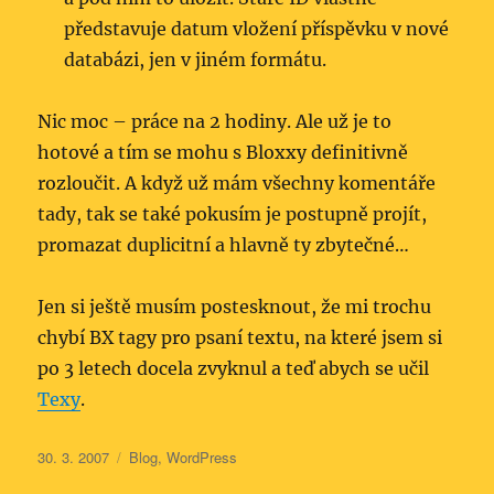
představuje datum vložení příspěvku v nové
databázi, jen v jiném formátu.
Nic moc – práce na 2 hodiny. Ale už je to
hotové a tím se mohu s Bloxxy definitivně
rozloučit. A když už mám všechny komentáře
tady, tak se také pokusím je postupně projít,
promazat duplicitní a hlavně ty zbytečné…
Jen si ještě musím postesknout, že mi trochu
chybí BX tagy pro psaní textu, na které jsem si
po 3 letech docela zvyknul a teď abych se učil
Texy
.
Publikováno:
Rubriky:
30. 3. 2007
Blog
,
WordPress