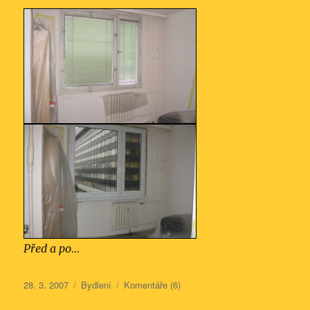
Před a po…
Publikováno:
Rubriky:
28. 3. 2007
Bydlení
Komentáře (6)