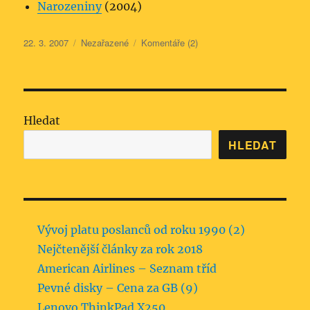
Narozeniny
(2004)
Publikováno:
Rubriky:
22. 3. 2007
Nezařazené
Komentáře (2)
Hledat
HLEDAT
Vývoj platu poslanců od roku 1990 (2)
Nejčtenější články za rok 2018
American Airlines – Seznam tříd
Pevné disky – Cena za GB (9)
Lenovo ThinkPad X250