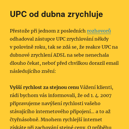
UPC od dubna zrychluje
Přestože při jednom z posledních
rozhovorů
odhadoval zástupce UPC zrychlování někdy
v polovině roku, tak se zdá se, že reakce UPC na
dubnové zrychlení ADSL na sebe nenechala
dlouho čekat, neboť před chvilkou dorazil email
následujícího zně­ní:
Vyšší rychlost za stejnou cenu
Vážení klienti,
rádi bychom vás informovali, že od 1. 4. 2007
připravujeme navýšení rychlosti vašeho
stávajícího internetového připojení… a to až
čtyřnásobně. Mnohem rychlejší internet
získáte při zachování stejné ceny. O průběhu