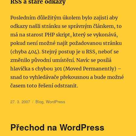
RSS a staré odkazy
Posledním důležitým úkolem bylo zajisti aby
odkazy našli stránku se správným článkem, to
má na starost PHP skript, který se vykonává,
pokud není možné najít požadovanou stránku
(chyba 404). Stejný postup je u RSS, neboť se
změnilo původní umístění. Navíc se posílá
hlavička s chybou 301 (Moved Permanently) –
snad to vyhledávače překousnou a bude možné
časem toto řešení odstranit.
Publikováno:
Rubriky:
27. 3. 2007
Blog
,
WordPress
Přechod na WordPress