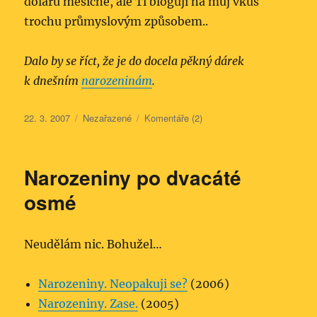
dolarů měsíčně, ale Ti blogují na můj vkus
trochu průmyslovým způsobem..
Dalo by se říct, že je do docela pěkný dárek
k dnešním
narozeninám
.
Publikováno:
Rubriky:
22. 3. 2007
Nezařazené
Komentáře (2)
Narozeniny po dvacáté
osmé
Neudělám nic. Bohužel…
Narozeniny. Neopakuji se?
(2006)
Narozeniny. Zase.
(2005)