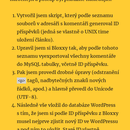
Vytvořil jsem skript, který podle seznamu
souborů v adresáři s komentáři generoval ID
příspěvků (jedná se vlastně o UNIX time
uložení článku).
Upravil jsem si Bloxxy tak, aby podle tohoto
seznamu vyexportoval všechny komentáře
do MySQL tabulky, včetně ID příspěvku.
Pak jsem provedl drobné úpravy (odstranění
tagů, nadbytečných znaků nových
<p>
řádků, apod.) a hlavně převedl do Unicode
(UTF-8).
Následně vše vložil do databáze WordPress
s tím, že jsem si podle ID příspěvku z Bloxxy
musel nejprve zjistit nový ID ve WordPressu
a pod ním to uložit. Staré ID vlastně