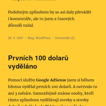
Podobným způsobem by se asi daly převádět
i komentáře, ale to jsem z časových
důvodů vzdal.
Publikováno:
Rubriky:
26. 3. 2007
Blog
,
WordPress
Komentáře (2)
Prvních 100 dolarů
vyděláno
Pomocí služby
Google AdSense
jsem si během
března vydělal prvních 100 dolarů. A netrvalo to
ani 3 měsíce. Samozřejmě známe osoby, kteří
tímto způsobem vydělávají stovky a stovky