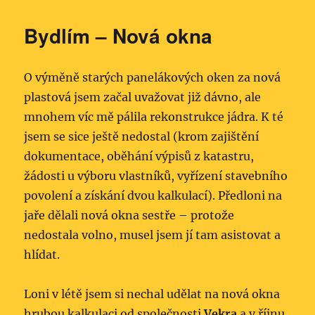
Bydlím – Nová okna
O výměně starých panelákových oken za nová
plastová jsem začal uvažovat již dávno, ale
mnohem víc mě pálila rekonstrukce jádra. K té
jsem se sice ještě nedostal (krom zajištění
dokumentace, oběhání výpisů z katastru,
žádosti u výboru vlastníků, vyřízení stavebního
povolení a získání dvou kalkulací). Předloni na
jaře dělali nová okna sestře – protože
nedostala volno, musel jsem jí tam asistovat a
hlídat.
Loni v létě jsem si nechal udělat na nová okna
hrubou kalkulaci od společnosti
Vekra
a v říjnu