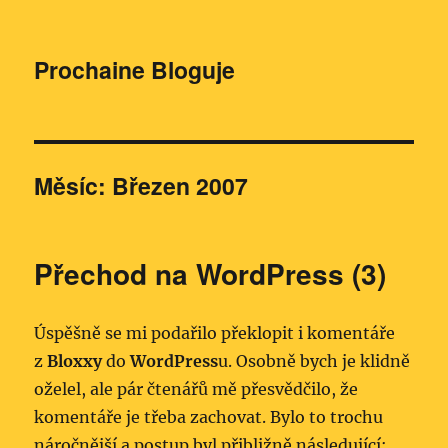
Prochaine Bloguje
Měsíc:
Březen 2007
Přechod na WordPress (3)
Úspěšně se mi podařilo překlopit i komentáře
z
Bloxxy
do
WordPress
u. Osobně bych je klidně
oželel, ale pár čtenářů mě přesvědčilo, že
komentáře je třeba zachovat. Bylo to trochu
náročnější a postup byl přibližně následující: