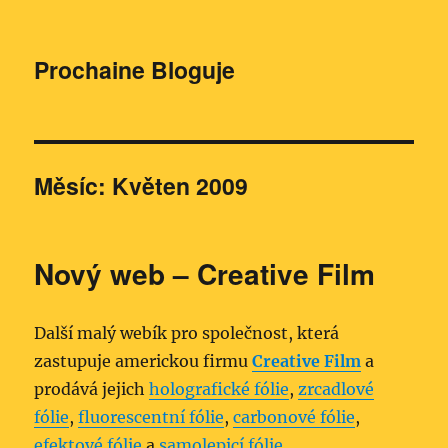
Prochaine Bloguje
Měsíc:
Květen 2009
Nový web – Creative Film
Další malý webík pro společnost, která
zastupuje americkou firmu
Creative Film
a
prodává jejich
holografické fólie
,
zrcadlové
fólie
,
fluorescentní fólie
,
carbonové fólie
,
efektové fólie
a
samolepicí fólie
.