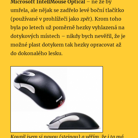
Microsoft IntellMouse Optical
– ne že by
umřela, ale nějak se zadřelo levé boční tlačítko
(používané v prohlížeči jako
zpět
). Krom toho
byla po letech už poměrně hezky vyhlazená na
dotykových místech – nikdy bych nevěřil, že je
možné plast dotykem tak hezky opracovat až
do dokonalého lesku.
Koupil jsem si novou (stejnou) a věřím, že i ta má