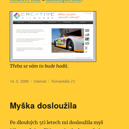
Třeba se vám to bude hodit.
Publikováno:
Rubriky:
14. 5. 2009
Internet
Komentáře (1)
Myška dosloužila
Po dlouhých 5ti letech mi dosloužila myš