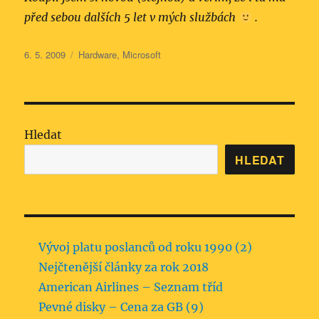
před sebou dalších 5 let v mých službách
.
Publikováno:
Rubriky:
6. 5. 2009
Hardware
,
Microsoft
Hledat
HLEDAT
Vývoj platu poslanců od roku 1990 (2)
Nejčtenější články za rok 2018
American Airlines – Seznam tříd
Pevné disky – Cena za GB (9)