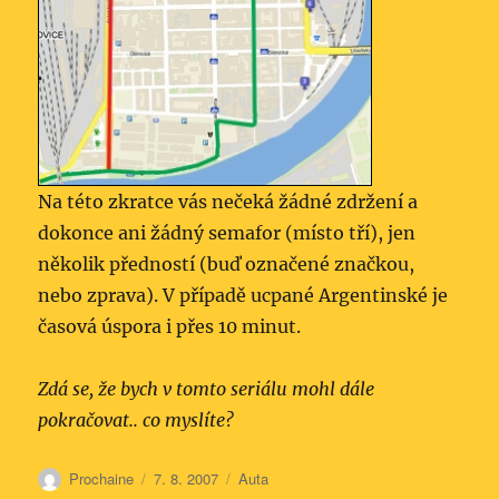
Na této zkratce vás nečeká žádné zdržení a
dokonce ani žádný semafor (místo tří), jen
několik předností (buď označené značkou,
nebo zprava). V případě ucpané Argentinské je
časová úspora i přes 10 minut.
Zdá se, že bych v tomto seriálu mohl dále
pokračovat.. co myslíte?
Autor:
Publikováno:
Rubriky:
Prochaine
7. 8. 2007
Auta