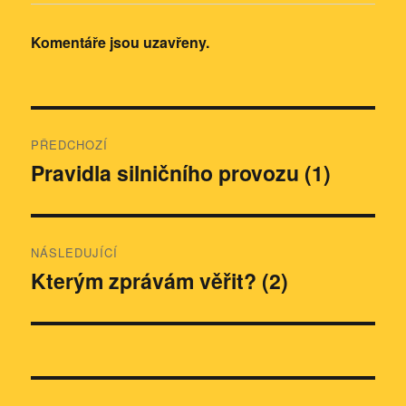
Komentáře jsou uzavřeny.
Navigace
PŘEDCHOZÍ
pro
Pravidla silničního provozu (1)
Předchozí
příspěvek:
příspěvek
NÁSLEDUJÍCÍ
Kterým zprávám věřit? (2)
Následující
příspěvek: