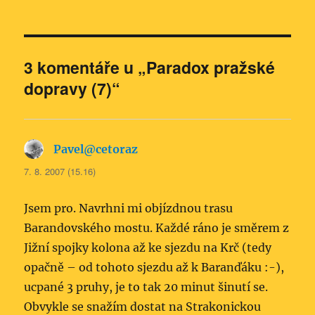
3 komentáře u „Paradox pražské
dopravy (7)“
Pavel@cetoraz
napsal:
7. 8. 2007 (15.16)
Jsem pro. Navrhni mi objízdnou trasu
Barandovského mostu. Každé ráno je směrem z
Jižní spojky kolona až ke sjezdu na Krč (tedy
opačně – od tohoto sjezdu až k Baranďáku :-),
ucpané 3 pruhy, je to tak 20 minut šinutí se.
Obvykle se snažím dostat na Strakonickou