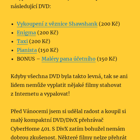
následující DVD:
Vykoupení z věznice Shawshank
(200 Kč)
Enigma
(200 Kč)
Taxi
(200 Kč)
Pianista
(150 Kč)
BONUS –
Maléry pana účetního
(150 Kč)
Kdyby všechna DVD byla takto levná, tak se ani
lidem nemůže vyplatit nějaké filmy stahovat
z Internetu a vypalovat!
Před Vánocemi jsem si udělal radost a koupil si
malý kompaktní DVD/DivX přehrávač
CyberHome 401. S DivX zatím bohužel nemám
dobrou zkušenost. Některé filmy nelze přehrát