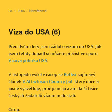
Publikováno:
Rubriky:
23. 1. 2006
Nezařazené
Víza do USA (6)
Před dvěmi lety jsem žádal o vízum do USA. Jak
jsem tehdy dopadl si můžete přečíst ve spotu
Vízová politika USA
.
V listopadu vyšel v časopise
Reflex
zajímavý
článek
V Attachison Country Jail
, který docela
jasně vysvětluje, proč jsme já a ani další tisíce
českých žadatelů vízum nedostali.
Cituji: