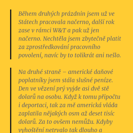
Během druhých prázdnin jsem už ve
Státech pracovala načerno, další rok
zase v rámci W&T a
pak už jen
načerno
. Nechtěla jsem
zbytečně platit
za zprostředkování pracovního
povolení
, navíc by to tolikrát ani nešlo.
Na druhé straně – americké daňové
poplatníky jsem stála slušné peníze.
Den ve vězení prý vyjde asi dvě stě
dolarů na osobu. Když k tomu připočtu
i deportaci, tak za mě americká vláda
zaplatila nějakých osm až deset tisíc
dolarů.
Za to ovšem nemůžu.
Kdyby
vyhoštění netrvalo tak dlouho a