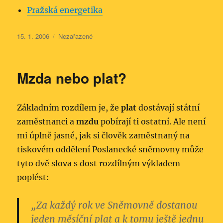
Pražská energetika
Publikováno:
Rubriky:
15. 1. 2006
Nezařazené
Mzda nebo plat?
Základním rozdílem je, že
plat
dostávají státní
zaměstnanci a
mzdu
pobírají ti ostatní. Ale není
mi úplně jasné, jak si člověk zaměstnaný na
tiskovém oddělení Poslanecké sněmovny může
tyto dvě slova s dost rozdílným výkladem
poplést:
„Za každý rok ve Sněmovně dostanou
jeden měsíční plat a k tomu ještě jednu