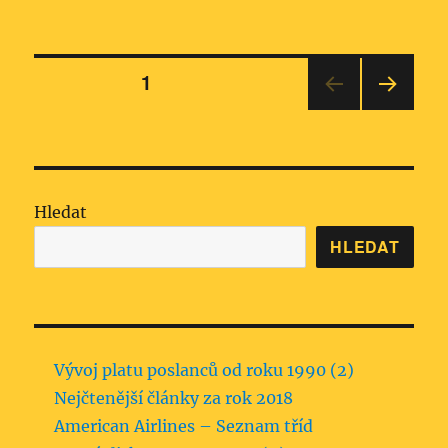
Stránkování
STRÁNKA:
1
DALŠ
příspěvků
Í
STRÁ
NKA
Hledat
HLEDAT
Vývoj platu poslanců od roku 1990 (2)
Nejčtenější články za rok 2018
American Airlines – Seznam tříd