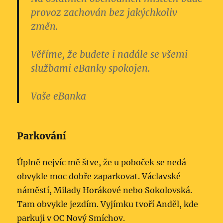
provoz zachován bez jakýchkoliv
změn.
Věříme, že budete i nadále se všemi
službami eBanky spokojen.
Vaše eBanka
Parkování
Úplně nejvíc mě štve, že u poboček se nedá
obvykle moc dobře zaparkovat. Václavské
náměstí, Milady Horákové nebo Sokolovská.
Tam obvykle jezdím. Vyjímku tvoří Anděl, kde
parkuji v OC Nový Smíchov.