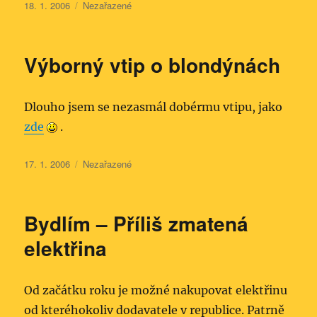
Publikováno:
Rubriky:
18. 1. 2006
Nezařazené
Výborný vtip o blondýnách
Dlouho jsem se nezasmál dobérmu vtipu, jako
zde
.
Publikováno:
Rubriky:
17. 1. 2006
Nezařazené
Bydlím – Příliš zmatená
elektřina
Od začátku roku je možné nakupovat elektřinu
od kteréhokoliv dodavatele v republice. Patrně