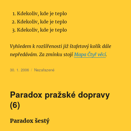
Kdekoliv, kde je teplo
Kdekoliv, kde je teplo
Kdekoliv, kde je teplo
Vyhledem k rozšířenosti již štafetový kolík dále
nepředávám. Za zmínku stojí
Mapa Čtyř věcí
.
Publikováno:
Rubriky:
30. 1. 2006
Nezařazené
Paradox pražské dopravy
(6)
Paradox šestý