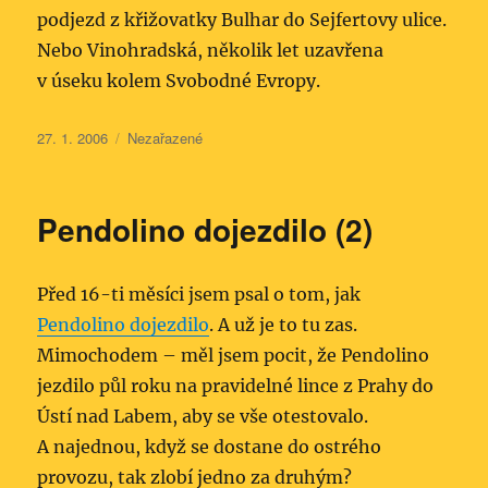
podjezd z křižovatky Bulhar do Sejfertovy ulice.
Nebo Vinohradská, několik let uzavřena
v úseku kolem Svobodné Evropy.
Publikováno:
Rubriky:
27. 1. 2006
Nezařazené
Pendolino dojezdilo (2)
Před 16-ti měsíci jsem psal o tom, jak
Pendolino dojezdilo
. A už je to tu zas.
Mimochodem – měl jsem pocit, že Pendolino
jezdilo půl roku na pravidelné lince z Prahy do
Ústí nad Labem, aby se vše otestovalo.
A najednou, když se dostane do ostrého
provozu, tak zlobí jedno za druhým?