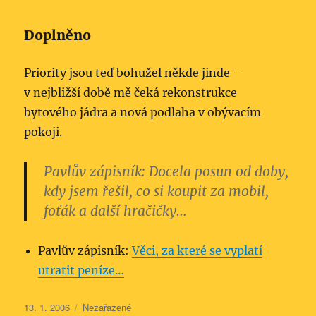
Doplněno
Priority jsou teď bohužel někde jinde –
v nejbližší době mě čeká rekonstrukce
bytového jádra a nová podlaha v obývacím
pokoji.
Pavlův zápisník:
Docela posun od doby,
kdy jsem řešil, co si koupit za mobil,
foťák a další hračičky…
Pavlův zápisník:
Věci, za které se vyplatí
utratit peníze…
Publikováno:
Rubriky:
13. 1. 2006
Nezařazené