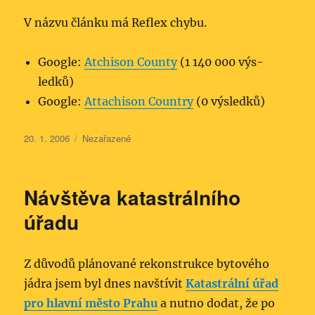
V názvu článku má Reflex chybu.
Google:
Atchison County
(1 140 000 výs­
ledků)
Google:
Attachison Country
(0 výsledků)
Publikováno:
Rubriky:
20. 1. 2006
Nezařazené
Návštěva katastrálního
úřadu
Z důvodů plánované rekonstrukce bytového
jádra jsem byl dnes navštívit
Katastrální úřad
pro hlavní město Prahu
a nutno dodat, že po