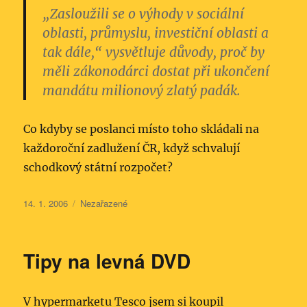
„Zasloužili se o výhody v sociální
oblasti, průmyslu, investiční oblasti a
tak dále,“ vysvětluje důvody, proč by
měli zákonodárci dostat při ukončení
mandátu milionový zlatý padák.
Co kdyby se poslanci místo toho skládali na
každoroční zadlužení ČR, když schvalují
schodkový státní rozpočet?
Publikováno:
Rubriky:
14. 1. 2006
Nezařazené
Tipy na levná DVD
V hypermarketu Tesco jsem si koupil