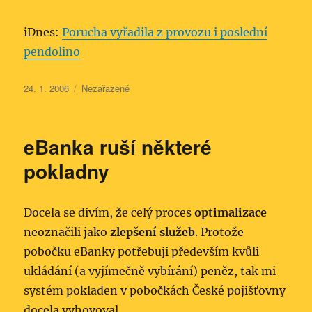
iDnes:
Porucha vyřadila z provozu i poslední
pendolino
Publikováno:
Rubriky:
24. 1. 2006
Nezařazené
eBanka ruší některé
pokladny
Docela se divím, že celý proces
optimalizace
neoznačili jako
zlepšení služeb
. Protože
pobočku eBanky potřebuji především kvůli
ukládání (a vyjímečně vybírání) peněz, tak mi
systém pokladen v pobočkách České pojišťovny
docela vyhovoval.