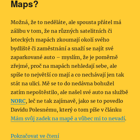
Maps?
Možná, že to neděláte, ale spousta přátel má
zálibu v tom, že na různých satelitních či
leteckých mapách zkoumají okolí svého
bydliště či zaměstnání a snaží se najít své
zaparkované auto – myslím, že je poměrně
zřejmé, proč na mapách nehledají sebe, ale
spíše to největší co mají a co nechávají jen tak
stát na ulici. Mě se to do nedávna bohužel
zatím nepoštěstilo, ale našel své auto na službě
NORC
, leč ne tak zajímavě, jako se to povedlo
Davidu Polesnému, který o tom píše v článku
Mám svůj zadek na mapě a vůbec mi to nevadí
.
„Hledáte své auto na Google Ma
Pokračovat ve čtení