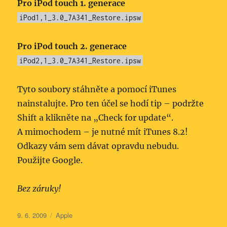
Pro iPod touch 1. generace
iPod1,1_3.0_7A341_Res­tore.ipsw
Pro iPod touch 2. generace
iPod2,1_3.0_7A341_Res­tore.ipsw
Tyto soubory stáhněte a pomocí iTunes
nainstalujte. Pro ten účel se hodí tip – podržte
Shift a klikněte na „Check for update“.
A mimochodem – je nutné mít iTunes 8.2!
Odkazy vám sem dávat opravdu nebudu.
Použijte Google.
Bez záruky!
Publikováno:
Rubriky:
9. 6. 2009
Apple