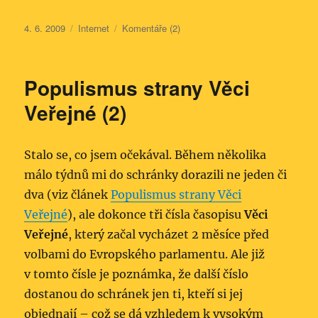
Publikováno:
Rubriky:
4. 6. 2009
Internet
Komentáře (2)
Populismus strany Věci
Veřejné (2)
Stalo se, co jsem očekával. Během několika
málo týdnů mi do schránky dorazili ne jeden či
dva (viz článek
Populismus strany Věci
Veřejné
), ale dokonce tři čísla časopisu
Věci
Veřejné
, který začal vycházet 2 měsíce před
volbami do Evropského parlamentu. Ale již
v tomto čísle je poznámka, že další číslo
dostanou do schránek jen ti, kteří si jej
objednají – což se dá vzhledem k vysokým