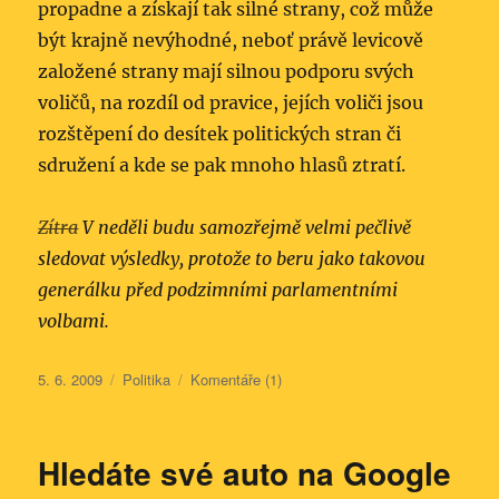
propadne a získají tak silné strany, což může
být krajně nevýhodné, neboť právě levicově
založené strany mají silnou podporu svých
voličů, na rozdíl od pravice, jejích voliči jsou
rozštěpení do desítek politických stran či
sdružení a kde se pak mnoho hlasů ztratí.
Zítra
V neděli budu samozřejmě velmi pečlivě
sledovat výsledky, protože to beru jako takovou
generálku před podzimními parlamentními
volbami.
Publikováno:
Rubriky:
5. 6. 2009
Politika
Komentáře (1)
Hledáte své auto na Google