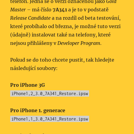
telefon. Jedná se o verzi označenou jako
Gold
Master
– má číslo
7A341
a je to v podstatě
Release Candidate
a na rozdíl od beta testování,
které probíhalo od března, je možné tuto verzi
(údajně) instalovat také na telefony, které
nejsou přihlášeny v
Developer Program
.
Pokud se do toho chcete pustit, tak hledejte
následující soubory:
Pro iPhone 3G
iPhone1,2_3.0_7A341_Res­tore.ipsw
Pro iPhone 1. generace
iPhone1,1_3.0_7A341_Res­tore.ipsw