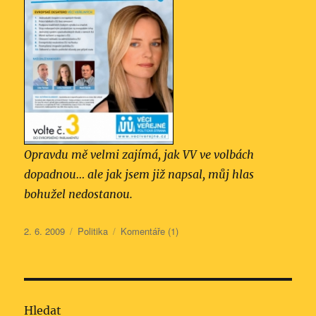
Opravdu mě velmi zajímá, jak VV ve volbách
dopadnou… ale jak jsem již napsal, můj hlas
bohužel nedostanou.
Publikováno:
Rubriky:
2. 6. 2009
Politika
Komentáře (1)
Hledat