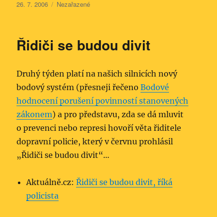
Publikováno:
Rubriky:
26. 7. 2006
Nezařazené
Řidiči se budou divit
Druhý týden platí na našich silnicích nový
bodový systém (přesneji řečeno
Bodové
hodnocení porušení povinností stanovených
zákonem
) a pro představu, zda se dá mluvit
o prevenci nebo represi hovoří věta řiditele
dopravní policie, který v červnu prohlásil
„Řidiči se budou divit“…
Aktuálně.cz:
Řidiči se budou divit, říká
policista