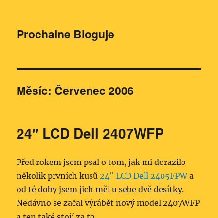
Prochaine Bloguje
Měsíc:
Červenec 2006
24″ LCD Dell 2407WFP
Před rokem jsem psal o tom, jak mi dorazilo
několik prvních kusů
24″ LCD Dell 2405FPW
a
od té doby jsem jich měl u sebe dvě desítky.
Nedávno se začal výrábět nový model 2407WFP
a ten také stojí za to.