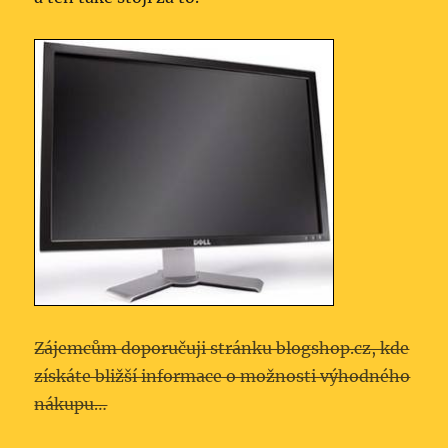
Zájemcům doporučuji stránku blogshop.cz, kde
získáte bližší informace o možnosti výhodného
nákupu…