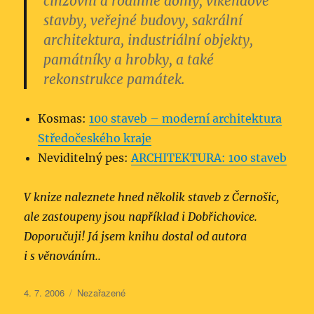
činžovní a rodinné domy, víkendové
stavby, veřejné budovy, sakrální
architektura, industriální objekty,
památníky a hrobky, a také
rekonstrukce památek.
Kosmas:
100 staveb – moderní architektura
Středočeského kra­je
Neviditelný pes:
ARCHITEKTURA: 100 staveb
V knize naleznete hned několik staveb z Černošic,
ale zastoupeny jsou například i Dobřichovice.
Doporučuji! Já jsem knihu dostal od autora
i s věnováním..
Publikováno:
Rubriky:
4. 7. 2006
Nezařazené