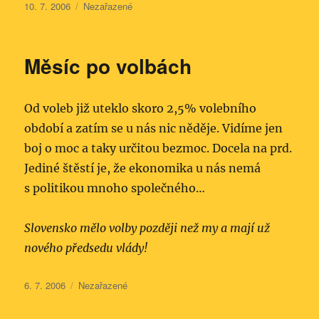
Publikováno:
Rubriky:
10. 7. 2006
Nezařazené
Měsíc po volbách
Od voleb již uteklo skoro 2,5% volebního
období a zatím se u nás nic něděje. Vidíme jen
boj o moc a taky určitou bezmoc. Docela na prd.
Jediné štěstí je, že ekonomika u nás nemá
s politikou mnoho společného…
Slovensko mělo volby později než my a mají už
nového předsedu vlády!
Publikováno:
Rubriky:
6. 7. 2006
Nezařazené