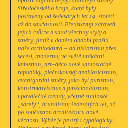
upozorňují na nejvýznamnější stavby
Středočeského kraje, které byly
postaveny od šedesátých let 19. století
až do současnosti. Představují zároveň
jejich tvůrce a snad všechny styly a
směry, jimiž v daném období prošla
naše architektura – od historismu přes
secesi, modernu, ve světě unikátní
kubismus, art-déco nové samostatné
republiky, plečnikovský neoklasicismus,
avantgardní směry, jako byl purismus,
konstruktivismus a funkcionalismus,
i poválečné trendy, včetně stalinské
„sorely“, brutalismu šedesátých let, až
po současnou architekturu nové
věcnosti. Výběr je pestrý i typologicky: