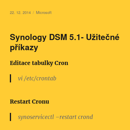
Publikováno:
Rubriky:
22. 12. 2014
Microsoft
Synology DSM 5.1- Užitečné
příkazy
Editace tabulky Cron
vi /etc/crontab
Restart Cronu
synoservicectl –restart crond