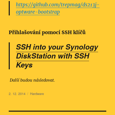
https://github.com/trepmag/ds213j-
optware-bootstrap
Přihlašování pomocí SSH klíčů
SSH into your Synology
DiskStation with SSH
Keys
Další budou následovat.
Publikováno:
Rubriky:
2. 12. 2014
Hardware