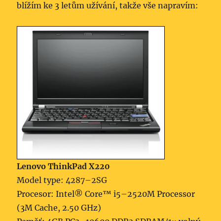
blížím ke 3 letům užívání, takže vše napravím:
Lenovo ThinkPad X220
Model type: 4287–2SG
Procesor: Intel® Core™ i5–2520M Processor
(3M Cache, 2.50 GHz)