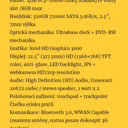
Paměť: 4GB PC3–10600 DDR3 SDRAM/1× volný
slot /8GB max
Harddisk: 320GB 7200ot SATA 3.0Gb/s, 2.5″,
7mm výška
Optická mechanika: Ultrabase dock + DVD-RW
mechanika
Grafika: Intel HD Graphics 3000
Displej: 12.5″ (317.5mm) HD (1366×768) TFT
color, anti-glare, LED backlight, IPS +
webkamera HD720p resolution
Audio: High Definition (HD) Audio, Conexant
20672 codec / stereo speaker, 1 watt x 2
Polohovací zařízení: touchpad + trackpoint
Čtečka otisku prstů
Komunikace: Bluetooth 3.0, WWAN Capable
(osazeny antény, nutno pouze dokoupit 3G