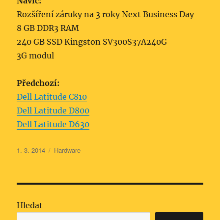
Navíc:
Rozšíření záruky na 3 roky Next Business Day
8 GB DDR3 RAM
240 GB SSD Kingston SV300S37A240G
3G modul
Předchozí:
Dell Latitude C810
Dell Latitude D800
Dell Latitude D630
Publikováno:
Rubriky:
1. 3. 2014
Hardware
Hledat