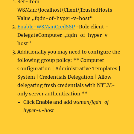
Set-Item
WSMan:\localhost\Client\TrustedHosts -
Value „fqdn-of-hyper-v-host“
Enable-WSManCredSSP
-Role client -
DelegateComputer „fqdn-of-hyper-v-
host“
Additionally you may need to configure the
following group policy: ** Computer
Configuration | Administrative Templates |
System | Credentials Delegation | Allow
delegating fresh credentials with NTLM-
only server authentication **
Click
Enable
and add
wsman/fqdn-of-
hyper-v-host