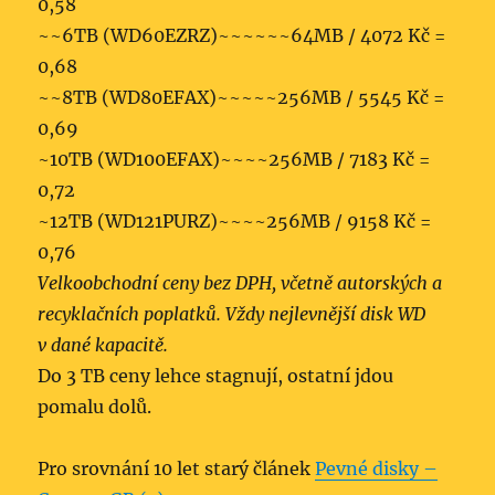
0,58
~~6TB (WD60EZRZ)~~~~~~64MB / 4072 Kč =
0,68
~~8TB (WD80EFAX)~~~~~256MB / 5545 Kč =
0,69
~10TB (WD100EFAX)~~~~256MB / 7183 Kč =
0,72
~12TB (WD121PURZ)~~~~256MB / 9158 Kč =
0,76
Velkoobchodní ceny bez DPH, včetně autorských a
recyklačních poplatků. Vždy nejlevnější disk WD
v dané kapacitě.
Do 3 TB ceny lehce stagnují, ostatní jdou
pomalu dolů.
Pro srovnání 10 let starý článek
Pevné disky –