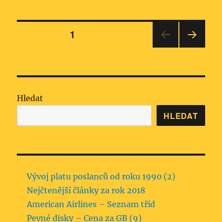
Stránkování
STRÁNKA:
1
DALŠ
příspěvků
Í
STRÁ
NKA
Hledat
HLEDAT
Vývoj platu poslanců od roku 1990 (2)
Nejčtenější články za rok 2018
American Airlines – Seznam tříd
Pevné disky – Cena za GB (9)