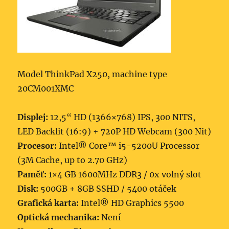
Model ThinkPad X250, machine type
20CM001XMC
Displej:
12,5“ HD (1366×768) IPS, 300 NITS,
LED Backlit (16:9) + 720P HD Webcam (300 Nit)
Procesor:
Intel® Core™ i5-5200U Processor
(3M Cache, up to 2.70 GHz)
Paměť:
1×4 GB 1600MHz DDR3 / 0x volný slot
Disk:
500GB + 8GB SSHD / 5400 otáček
Grafická karta:
Intel® HD Graphics 5500
Optická mechanika:
Není