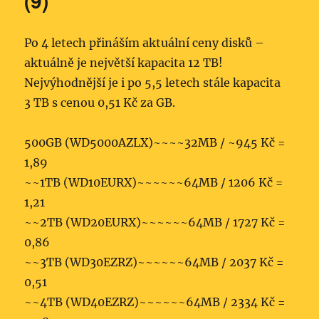
(9)
Po 4 letech přináším aktuální ceny disků –
aktuálně je největší kapacita 12 TB!
Nejvýhodnější je i po 5,5 letech stále kapacita
3 TB s cenou 0,51 Kč za GB.
500GB (WD5000AZLX)~~~~32MB / ~945 Kč =
1,89
~~1TB (WD10EURX)~~~~~~64­MB / 1206 Kč =
1,21
~~2TB (WD20EURX)~~~~~~64MB / 1727 Kč =
0,86
~~3TB (WD30EZRZ)~~~~~~64MB / 2037 Kč =
0,51
~~4TB (WD40EZRZ)~~~~~~64MB / 2334 Kč =