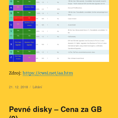
Zdroj:
https://cwsi.net/aa.htm
Publikováno:
Rubriky:
21. 12. 2018
Létání
Pevné disky – Cena za GB