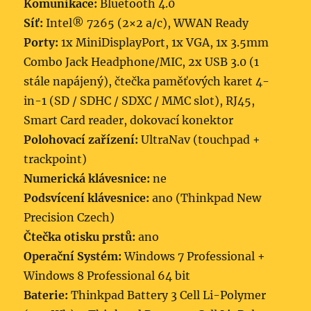
Komunikace:
Bluetooth 4.0
Síť:
Intel® 7265 (2×2 a/c), WWAN Ready
Porty:
1x MiniDisplayPort, 1x VGA, 1x 3.5mm
Combo Jack Headphone/MIC, 2x USB 3.0 (1
stále napájený), čtečka paměťových karet 4-
in-1 (SD / SDHC / SDXC / MMC slot), RJ45,
Smart Card reader, dokovací konektor
Polohovací zařízení:
UltraNav (touchpad +
trackpoint)
Numerická klávesnice:
ne
Podsvícení klávesnice:
ano (Thinkpad New
Precision Czech)
Čtečka otisku prstů:
ano
Operační Systém:
Windows 7 Professional +
Windows 8 Professional 64 bit
Baterie:
Thinkpad Battery 3 Cell Li-Polymer