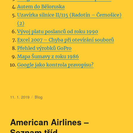
Autem do Běloruska
Uzavírka silnice II/115 (Radotín – Černošice)
(2)
Vývoj platu poslanců od roku 1990
Excel 2007 – Chyba při otevírání souborů
Přehled výrobků GoPro
Mapa Šumavy z roku 1986
Google jako kontrola pravopisu?
Publikováno:
Rubriky:
11. 1. 2019
Blog
American Airlines –
Seznam tříd