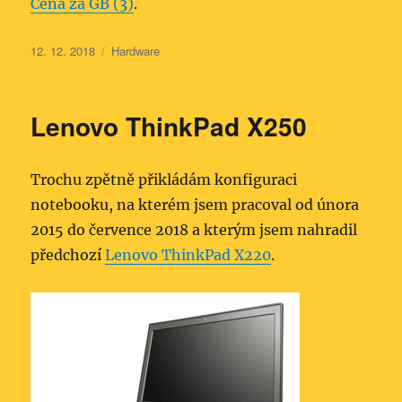
Cena za GB (3)
.
Publikováno:
Rubriky:
12. 12. 2018
Hardware
Lenovo ThinkPad X250
Trochu zpětně přikládám konfiguraci
notebooku, na kterém jsem pracoval od února
2015 do července 2018 a kterým jsem nahradil
předchozí
Lenovo ThinkPad X220
.