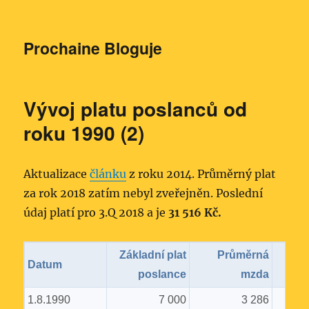
Prochaine Bloguje
Vývoj platu poslanců od
roku 1990 (2)
Aktualizace
článku
z roku 2014. Průměrný plat
za rok 2018 zatím nebyl zveřejněn. Poslední
údaj platí pro 3.Q 2018 a je
31 516 Kč.
Základní plat
Průměrná
Datum
poslance
mzda
1.8.1990
7 000
3 286