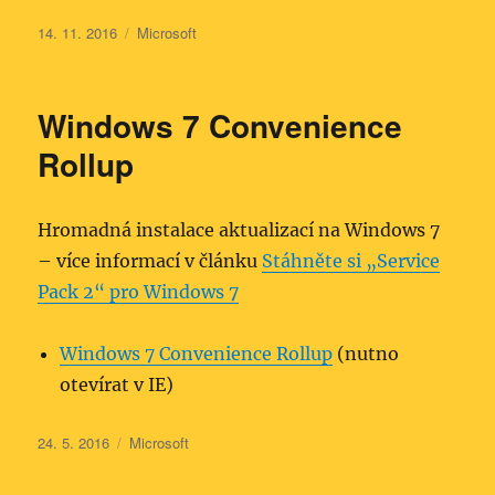
Publikováno:
Rubriky:
14. 11. 2016
Microsoft
Windows 7 Convenience
Rollup
Hromadná instalace aktualizací na Windows 7
– více informací v článku
Stáhněte si „Service
Pack 2“ pro Windows 7
Windows 7 Convenience Rollup
(nutno
otevírat v IE)
Publikováno:
Rubriky:
24. 5. 2016
Microsoft