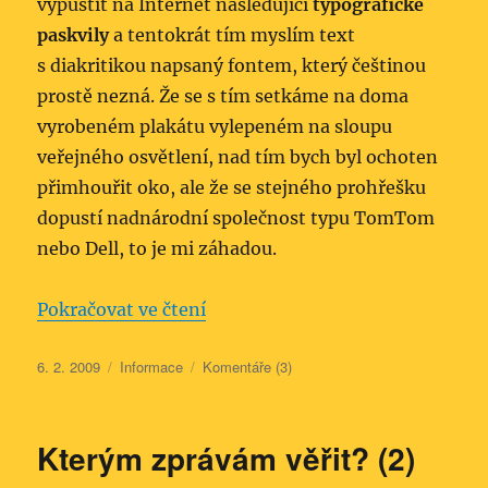
vypustit na Internet následující
typografické
paskvily
a tentokrát tím myslím text
s diakritikou napsaný fontem, který češtinou
prostě nezná. Že se s tím setkáme na doma
vyrobeném plakátu vylepeném na sloupu
veřejného osvětlení, nad tím bych byl ochoten
přimhouřit oko, ale že se stejného prohřešku
dopustí nadnárodní společnost typu TomTom
nebo Dell, to je mi záhadou.
„Typografie pláče – diakritika“
Pokračovat ve čtení
Publikováno:
Rubriky:
6. 2. 2009
Informace
Komentáře (3)
Kterým zprávám věřit? (2)