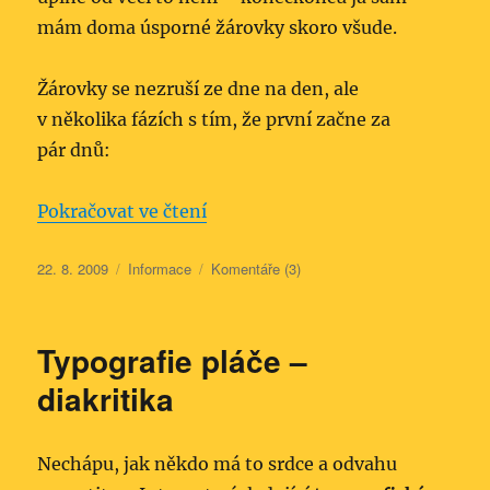
mám doma úsporné žárovky skoro všude.
Žárovky se nezruší ze dne na den, ale
v několika fázích s tím, že první začne za
pár dnů:
„Konec prodeje žárovek v EU“
Pokračovat ve čtení
Publikováno:
Rubriky:
22. 8. 2009
Informace
Komentáře (3)
Typografie pláče –
diakritika
Nechápu, jak někdo má to srdce a odvahu