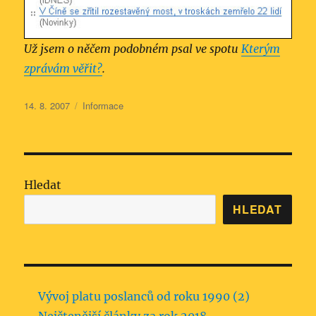
Už jsem o něčem podobném psal ve spotu
Kterým
zprávám věřit?
.
Publikováno:
Rubriky:
14. 8. 2007
Informace
Hledat
HLEDAT
Vývoj platu poslanců od roku 1990 (2)
Nejčtenější články za rok 2018