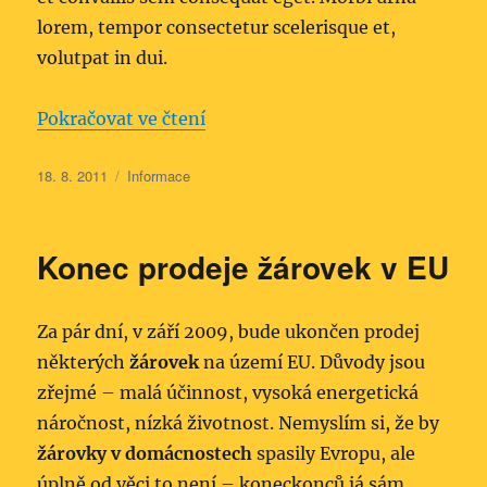
lorem, tempor consectetur scelerisque et,
volutpat in dui.
„Lorem ipsum“
Pokračovat ve čtení
Publikováno:
Rubriky:
18. 8. 2011
Informace
Konec prodeje žárovek v EU
Za pár dní, v září 2009, bude ukončen prodej
některých
žárovek
na území EU. Důvody jsou
zřejmé – malá účinnost, vysoká energetická
náročnost, nízká životnost. Nemyslím si, že by
žárovky v domácnostech
spasily Evropu, ale
úplně od věci to není – koneckonců já sám