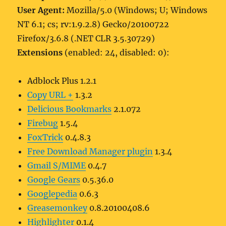
User Agent:
Mozilla/5.0 (Windows; U; Windows
NT 6.1; cs; rv:1.9.2.8) Gecko/20100722
Firefox/3.6.8 (.NET CLR 3.5.30729)
Extensions
(enabled: 24, disabled: 0):
Adblock Plus 1.2.1
Copy URL +
1.3.2
Delicious Bookmarks
2.1.072
Firebug
1.5.4
FoxTrick
0.4.8.3
Free Download Manager plugin
1.3.4
Gmail S/MIME
0.4.7
Google Gears
0.5.36.0
Googlepedia
0.6.3
Greasemonkey
0.8.20100408.6
Highlighter
0.1.4