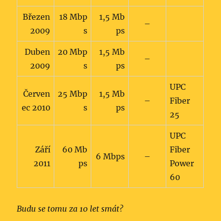
Březen
18 Mbp
1,5 Mb
–
2009
s
ps
Duben
20 Mbp
1,5 Mb
–
2009
s
ps
UPC
Červen
25 Mbp
1,5 Mb
–
Fiber
ec 2010
s
ps
25
UPC
Září
60 Mb
Fiber
6 Mbps
–
2011
ps
Power
60
Budu se tomu za 10 let smát?