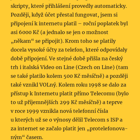
skripty, které přihlášení provedly automaticky.
Později, když účet přestal fungovat, jsem si
připojení k internetu platil – roční poplatek byl
asi 6000 Kč (a jednalo se jen o možnost
„někam“ se připojit). Krom toho se platily
docela vysoké účty za telefon, které odpovídaly
době připojení. Ve stejné době přišla na český
trh i italská Video on Line (Czech on Line) (tam
se také platilo kolem 500 Kč měsíčně) a později
také vznikl VOLný. Kolem roku 1998 se dalo za
přístup k Internetu platit přímo Telecomu (bylo
to už příjemnějších 299 Kč měsíčně) a teprve
v roce 1999 vznikla nová telefonní čísla
u kterých už se o výnosy dělil Telecom s ISP a
za internet se začalo platit jen „protelefonova­
ným“ časem.