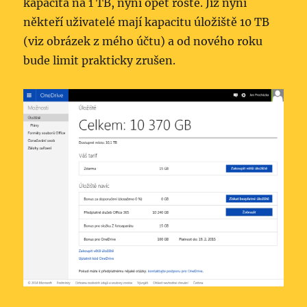
kapacita na 1 TB, nyní opět roste. Již nyní
někteří uživatelé mají kapacitu úložiště 10 TB
(viz obrázek z mého účtu) a od nového roku
bude limit prakticky zrušen.