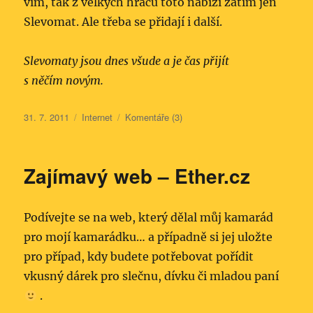
vím, tak z velkých hráčů toto nabízí zatím jen
Slevomat. Ale třeba se přidají i další.
Slevomaty jsou dnes všude a je čas přijít
s něčím novým.
Publikováno:
Rubriky:
31. 7. 2011
Internet
Komentáře (3)
Zajímavý web – Ether.cz
Podívejte se na web, který dělal můj kamarád
pro mojí kamarádku… a případně si jej uložte
pro případ, kdy budete potřebovat pořídit
vkusný dárek pro slečnu, dívku či mladou paní
.