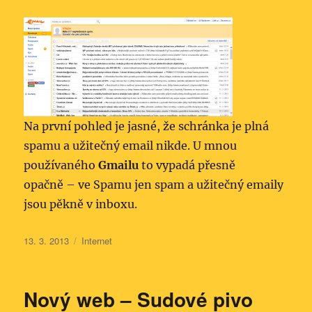
Na první pohled je jasné, že schránka je plná
spamu a užitečný email nikde. U mnou
používaného
Gmailu
to vypadá přesně
opačně – ve Spamu jen spam a užitečný emaily
jsou pěkně v inboxu.
Publikováno:
Rubriky:
13. 3. 2013
Internet
Nový web – Sudové pivo