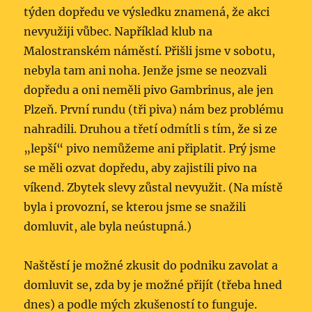
týden dopředu ve výsledku znamená, že akci
nevyužiji vůbec. Například klub na
Malostranském náměstí. Přišli jsme v sobotu,
nebyla tam ani noha. Jenže jsme se neozvali
dopředu a oni neměli pivo Gambrinus, ale jen
Plzeň. První rundu (tři piva) nám bez problému
nahradili. Druhou a třetí odmítli s tím, že si ze
„lepší“ pivo nemůžeme ani připlatit. Prý jsme
se měli ozvat dopředu, aby zajistili pivo na
víkend. Zbytek slevy zůstal nevyužit. (Na místě
byla i provozní, se kterou jsme se snažili
domluvit, ale byla neústupná.)
Naštěstí je možné zkusit do podniku zavolat a
domluvit se, zda by je možné přijít (třeba hned
dnes) a podle mých zkušeností to funguje.