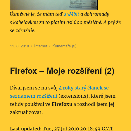
Úsměvné je, že mám teď
25Mbit
a dohromady
s kabelovkou za to platím asi 600 měsíčně. A prý že
se zdražuje.
Publikováno:
Rubriky:
11. 8. 2010
Internet
Komentáře (2)
Firefox – Moje rozšíření (2)
Díval jsem se na svůj
4 roky starý článek se
seznamem rozšíření
(extensions), které jsem
tehdy používal ve
Firefoxu
a rozhodl jsem jej
zaktualizovat.
Last updated:
Tue, 27 Jul 2010 20:18:49 GMT