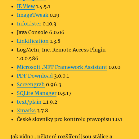
IE View
1.4.5.1
ImageTweak
0.19
InfoLister
0.10.3
Java Console 6.0.06
Linkification
1.3.8
LogMeIn, Inc. Remote Access Plugin
1.0.0.586
Microsoft .NET Framework Assistant
0.0.0
PDF Download
3.0.0.1
Screengrab
0.96.3
SQLite Manager
0.5.17
text/plain
1.1.9.2
Xmarks
3.7.8
České slovníky pro kontrolu pravopisu 1.0.1
Jak vidno.. některé rozšíření jsou stálice a