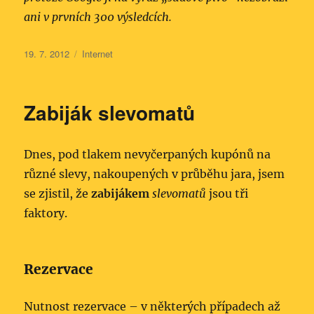
ani v prvních 300 výsledcích.
Publikováno:
Rubriky:
19. 7. 2012
Internet
Zabiják slevomatů
Dnes, pod tlakem nevyčerpaných kupónů na
různé slevy, nakoupených v průběhu jara, jsem
se zjistil, že
zabijákem
slevomatů
jsou tři
faktory.
Rezervace
Nutnost rezervace – v některých případech až