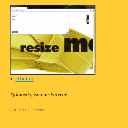
ether.cz
Ty kabelky jsou neskutečné…
Publikováno:
Rubriky:
7. 6. 2011
Internet