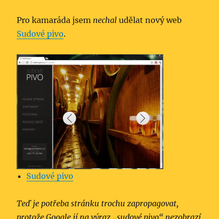
Pro kamaráda jsem
nechal
udělat nový web
Sudové pivo
.
Sudové pivo
Teď je potřeba stránku trochu zapropagovat,
protože Google jí na výraz „sudové pivo“ nezobrazí