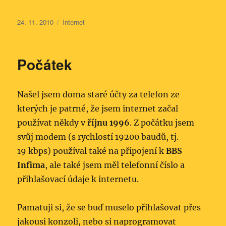
Publikováno:
Rubriky:
24. 11. 2010
Internet
Počátek
Našel jsem doma staré účty za telefon ze
kterých je patrné, že jsem internet začal
používat někdy v
říjnu 1996
. Z počátku jsem
svůj modem (s rychlostí 19200 baudů, tj.
19 kbps) používal také na připojení k
BBS
Infima
, ale také jsem měl telefonní číslo a
přihlašovací údaje k internetu.
Pamatuji si, že se buď muselo přihlašovat přes
jakousi konzoli, nebo si naprogramovat