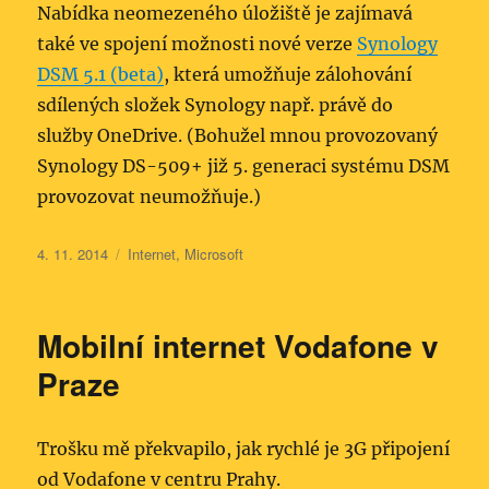
Nabídka neomezeného úložiště je zajímavá
také ve spojení možnosti nové verze
Synology
DSM 5.1 (beta)
, která umožňuje zálohování
sdílených složek Synology např. právě do
služby OneDrive. (Bohužel mnou provozovaný
Synology DS-509+ již 5. generaci systému DSM
provozovat neumožňuje.)
Publikováno:
Rubriky:
4. 11. 2014
Internet
,
Microsoft
Mobilní internet Vodafone v
Praze
Trošku mě překvapilo, jak rychlé je 3G připojení
od Vodafone v centru Prahy.