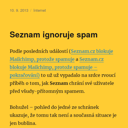
Publikováno:
Rubriky:
10. 9. 2013
Internet
Seznam ignoruje spam
Podle posledních událostí (
Seznam.cz blokuje
Mailchimp, protože spamuje
a
Seznam.cz
blokuje Mailchimp, protože spamuje –
pokračování)
to už už vypadalo na srdce rvoucí
příběh o tom, jak
Seznam
chrání své uživatele
před všudy-přítomným spamem.
Bohužel – pohled do jedné ze schránek
ukazuje, že tomu tak není a současná situace je
jen bublina.