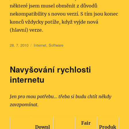
některé jsem musel obměnit z důvodů
nekompatibility s novou verzí. S tím jsou konec
konců vždycky potíže, když vyjde nová
(hlavní) verze.
Publikováno:
Rubriky:
28. 7. 2010
Internet
,
Software
Navyšování rychlosti
internetu
Jen pro mou potřebu… třeba si budu chtít někdy
zavzpomínat.
Fair
Downl
Produk