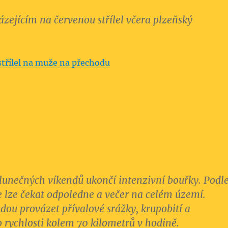
zejícím na červenou střílel včera plzeňský
 střílel na muže na přechodu
lunečných víkendů ukončí intenzivní bouřky. Podl
 lze čekat odpoledne a večer na celém území.
udou provázet přívalové srážky, krupobití a
o rychlosti kolem 70 kilometrů v hodině.