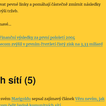
ívat pevné linky a pomáhají částečně zmírnit následky
ýši tržeb.
ímavé…
Finanční výsledky za první pololetí 2004
ecom zvýšil v prvním čtvrtletí čistý zisk na 3,33 miliard
 sítí (5)
a svém
Marigoldu
sepsal zajímavý článek
Věru nevím, jak
om čelit lavině komunitních sítí
.