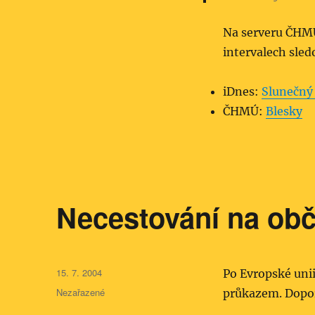
Na serveru ČHM
intervalech sled
iDnes:
Slunečný
ČHMÚ:
Blesky
Necestování na ob
Publikováno:
15. 7. 2004
Po Evropské unii
Rubriky:
Nezařazené
průkazem. Doporu