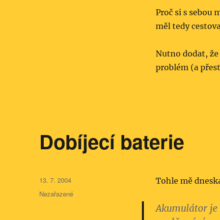
Proč si s sebou
měl tedy cestov
Nutno dodat, že
problém (a přest
Dobíjecí baterie
Publikováno:
13. 7. 2004
Tohle mě dneska
Rubriky:
Nezařazené
Akumulátor je 