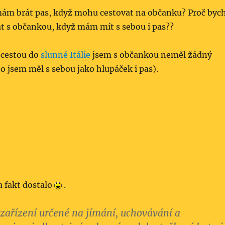
 mám brát pas, když mohu cestovat na občanku? Proč byc
at s občankou, když mám mít s sebou i pas??
 cestou do
slunné Itálie
jsem s občankou neměl žádný
o jsem měl s sebou jako hlupáček i pas).
 fakt dostalo
.
zařízení určené na jímání, uchovávání a