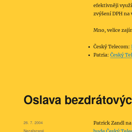
efektivněji využ
zvýšení DPH na v
Mno, velice zaj
Český Telecom:
Patria:
Český Tel
Oslava bezdrátových
Publikováno:
26. 7. 2004
Patrick Zandl n
Rubriky:
Nezařazené
bude Český Telec