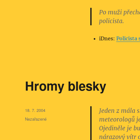
Po muži přechá
policista.
iDnes:
Policista
Hromy blesky
Publikováno:
Jeden z mála s
18. 7. 2004
Rubriky:
meteorologů je
Nezařazené
Ojediněle je b
nárazový vítr 