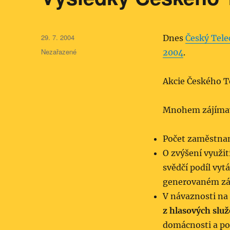
Publikováno:
29. 7. 2004
Dnes
Český Tel
Rubriky:
Nezařazené
2004
.
Akcie Českého T
Mnohem zájímavě
Počet zaměstna
O zvýšení využi
svědčí podíl vy
generovaném zá
V návaznosti na
z hlasových slu
domácnosti a po