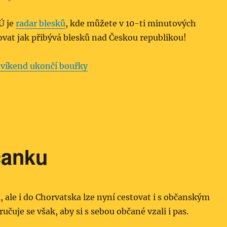
Ú je
radar blesků
, kde můžete v 10-ti minutových
ovat jak přibývá blesků nad Českou republikou!
 víkend ukončí bouřky
čanku
, ale i do Chorvatska lze nyní cestovat i s občanským
čuje se však, aby si s sebou občané vzali i pas.