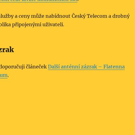
služby a ceny může nabídnout Český Telecom a drobný
olika připojenými uživateli.
zrak
 doporučuji článeček
Další anténní zázrak – Flatenna
tium
.