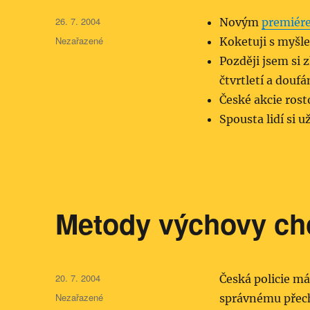
Publikováno:
26. 7. 2004
Novým
premiére
Rubriky:
Nezařazené
Koketuji s myšl
Později jsem si z
čtvrtletí a douf
České akcie rost
Spousta lidí si 
Metody výchovy c
Publikováno:
20. 7. 2004
Česká policie m
Rubriky:
Nezařazené
správnému přec