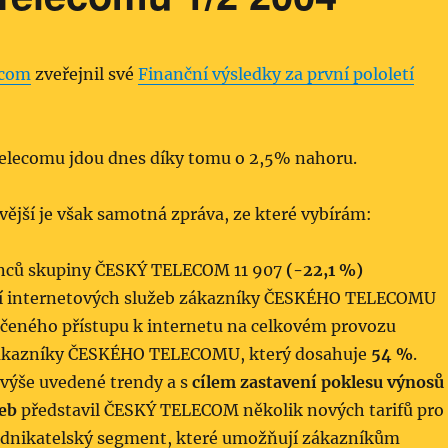
ecom
zveřejnil své
Finanční výsledky za první pololetí
elecomu jdou dnes díky tomu o 2,5% nahoru.
jší je však samotná zpráva, ze které vybírám:
nců skupiny ČESKÝ TELECOM 11 907
(-22,1 %)
tí internetových služeb zákazníky ČESKÉHO TELECOMU
táčeného přístupu k internetu na celkovém provozu
kazníky ČESKÉHO TELECOMU, který dosahuje
54 %
.
 výše uvedené trendy a s
cílem zastavení poklesu výnosů
žeb
představil ČESKÝ TELECOM několik nových tarifů pro
dnikatelský segment, které umožňují zákazníkům