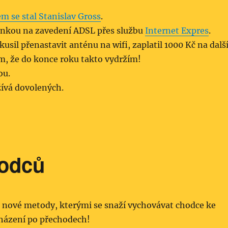
m se stal Stanislav Gross
.
enkou na zavedení ADSL přes službu
Internet Expres
.
kusil přenastavit anténu na wifi, zaplatil 1000 Kč na dalš
ám, že do konce roku takto vydržím!
ou.
užívá dovolených.
hodců
á nové metody, kterými se snaží vychovávat chodce ke
házení po přechodech!