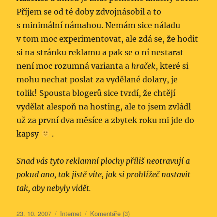
Příjem se od té doby zdvojnásobil a to
s minimální námahou. Nemám sice náladu
v tom moc experimentovat, ale zdá se, že hodit
si na stránku reklamu a pak se o ní nestarat
není moc rozumná varianta a
hraček
, které si
mohu nechat poslat za vydělané dolary, je
tolik! Spousta blogerů sice tvrdí, že chtějí
vydělat alespoň na hosting, ale to jsem zvládl
už za první dva měsíce a zbytek roku mi jde do
kapsy
.
Snad vás tyto reklamní plochy příliš neotravují a
pokud ano, tak jistě víte, jak si prohlížeč nastavit
tak, aby nebyly vidět.
Publikováno:
Rubriky:
23. 10. 2007
Internet
Komentáře (3)