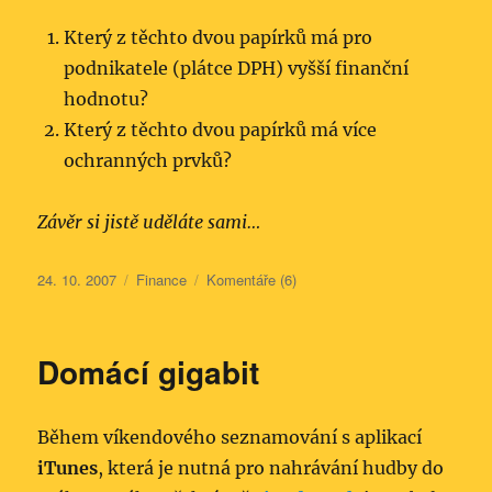
Který z těchto dvou papírků má pro
podnikatele (plátce DPH) vyšší finanční
hodnotu?
Který z těchto dvou papírků má více
ochranných prvků?
Závěr si jistě uděláte sami…
Publikováno:
Rubriky:
24. 10. 2007
Finance
Komentáře (6)
Domácí gigabit
Během víkendového seznamování s aplikací
iTunes
, která je nutná pro nahrávání hudby do