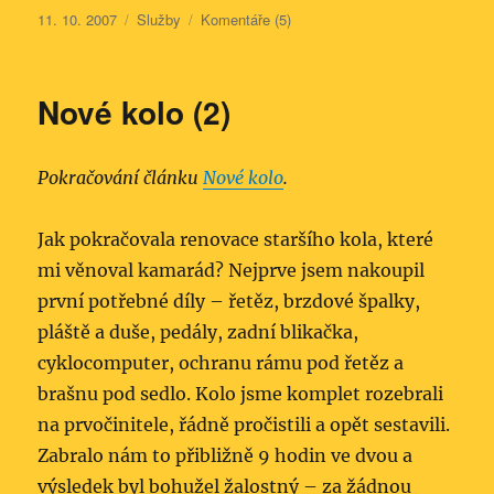
Publikováno:
Rubriky:
11. 10. 2007
Služby
Komentáře (5)
Nové kolo (2)
Pokračování článku
Nové kolo
.
Jak pokračovala renovace staršího kola, které
mi věnoval kamarád? Nejprve jsem nakoupil
první potřebné díly – řetěz, brzdové špalky,
pláště a duše, pedály, zadní blikačka,
cyklocomputer, ochranu rámu pod řetěz a
brašnu pod sedlo. Kolo jsme komplet rozebrali
na prvočinitele, řádně pročistili a opět sestavili.
Zabralo nám to přibližně 9 hodin ve dvou a
výsledek byl bohužel žalostný – za žádnou