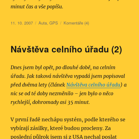
minut čas a vše popíšu.
Publikováno:
Rubriky:
11. 10. 2007
Auta
,
GPS
Komentáře (4)
Návštěva celního úřadu (2)
Dnes jsem byl opět, po dlouhé době, na celním
úřadu. Jak taková návštěva vypadá jsem popisoval
před dvěma lety (článek
Návštěva celního úřadu
) a
nic se od té doby nezměnilo – jen bylo o něco
rychlejší, dohromady asi 35 minut.
V první řadě nechápu systém, podle kterého se
vybírají zásilky, které budou procleny. Za
poslední půlrok jsem si z USA nechal poslat