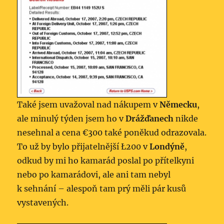
Také jsem uvažoval nad nákupem v
Německu
,
ale minulý týden jsem ho v
Drážďanech
nikde
nesehnal a cena €300 také poněkud odrazovala.
To už by bylo přijatelnější Ł200 v
Londýně
,
odkud by mi ho kamarád poslal po přítelkyni
nebo po kamarádovi, ale ani tam nebyl
k sehnání – alespoň tam prý měli pár kusů
vystavených.