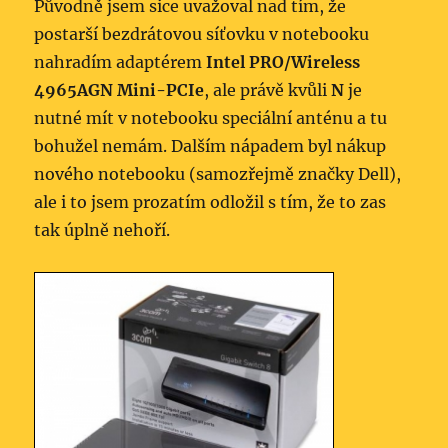
Původně jsem sice uvažoval nad tím, že
postarší bezdrátovou síťovku v notebooku
nahradím adaptérem
Intel PRO/Wireless
4965AGN Mini-PCIe
, ale právě kvůli
N
je
nutné mít v notebooku speciální anténu a tu
bohužel nemám. Dalším nápadem byl nákup
nového notebooku (samozřejmě značky Dell),
ale i to jsem prozatím odložil s tím, že to zas
tak úplně nehoří.