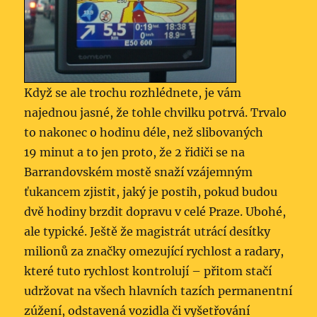
Když se ale trochu rozhlédnete, je vám
najednou jasné, že tohle chvilku potrvá. Trvalo
to nakonec o hodinu déle, než slibovaných
19 minut a to jen proto, že 2 řidiči se na
Barrandovském mostě snaží vzájemným
ťukancem zjistit, jaký je postih, pokud budou
dvě hodiny brzdit dopravu v celé Praze. Ubohé,
ale typické. Ještě že magistrát utrácí desítky
milionů za značky omezující rychlost a radary,
které tuto rychlost kontrolují – přitom stačí
udržovat na všech hlavních tazích permanentní
zúžení, odstavená vozidla či vyšetřování