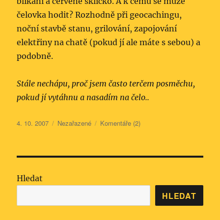
blikání a červené sklíčko. A k čemu se může
čelovka hodit? Rozhodně při geocachingu,
noční stavbě stanu, grilování, zapojování
elektřiny na chatě (pokud jí ale máte s sebou) a
podobně.
Stále nechápu, proč jsem často terčem posměchu,
pokud jí vytáhnu a nasadím na čelo..
Publikováno:
Rubriky:
4. 10. 2007
Nezařazené
Komentáře (2)
Hledat
HLEDAT