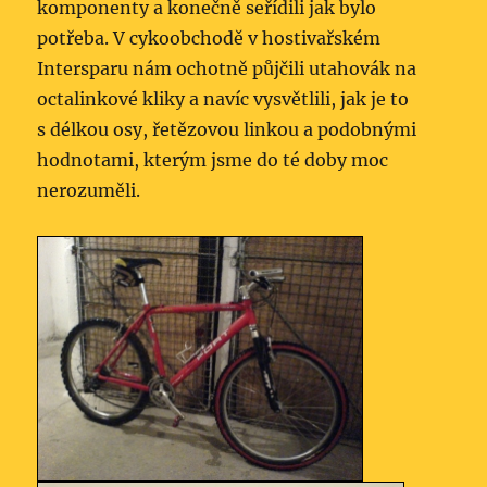
komponenty a konečně seřídili jak bylo
potřeba. V cykoobchodě v hostivařském
Intersparu nám ochotně půjčili utahovák na
octalinkové kliky a navíc vysvětlili, jak je to
s délkou osy, řetězovou linkou a podobnými
hodnotami, kterým jsme do té doby moc
nerozuměli.