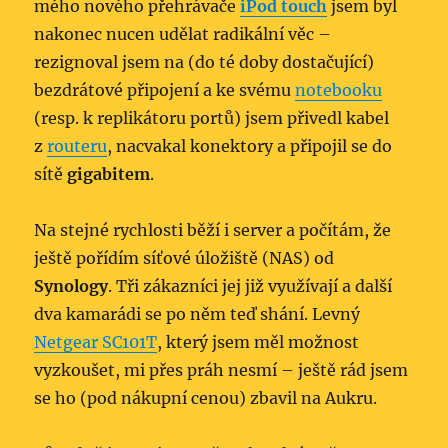
mého nového přehrávače
iPod touch
jsem byl
nakonec nucen udělat radikální věc –
rezignoval jsem na (do té doby dostačující)
bezdrátové připojení a ke svému
notebooku
(resp. k replikátoru portů) jsem přivedl kabel
z
routeru
, nacvakal konektory a připojil se do
sítě
gigabitem
.
Na stejné rychlosti běží i server a počítám, že
ještě pořídím síťové úložiště (NAS) od
Synology
. Tři zákazníci jej již využívají a další
dva kamarádi se po něm teď shání. Levný
Netgear SC101T
, který jsem měl možnost
vyzkoušet, mi přes práh nesmí – ještě rád jsem
se ho (pod nákupní cenou) zbavil na Aukru.