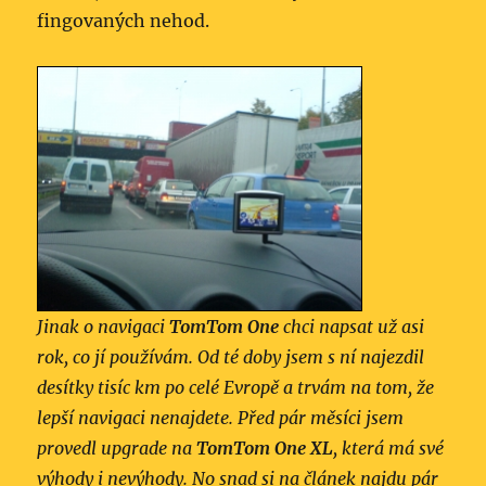
fingovaných nehod.
Jinak o navigaci
TomTom One
chci napsat už asi
rok, co jí používám. Od té doby jsem s ní najezdil
desítky tisíc km po celé Evropě a trvám na tom, že
lepší navigaci nenajdete. Před pár měsíci jsem
provedl upgrade na
TomTom One XL
, která má své
výhody i nevýhody. No snad si na článek najdu pár