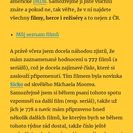
americké
IMDB
. Samozřejmě jí jistě všichni
znáte a pokud ne, tak věřte, že v ní najdete
všechny
filmy, herce i režiséry
a to nejen z ČR.
Můj seznam filmů
A právě včera jsem docela náhodou zjistil, že
mám zaznamenané hodnocení u
777
filmů (a
seriálů), což je docela zajímavé číslo, které si
zaslouží připomenutí. Tím filmem byla novinka
Sicko
od skvělého Michaela Moorea.
Samozřejmě jsem si během psaní tohoto spotu
vzpomněl na další film (resp. seriál), takže už
jich je 778 a navíc mám připraveno hned
několik dalších filmů, ke kterým bych se během
tohoto týdne rád dostal, takže číslo ještě