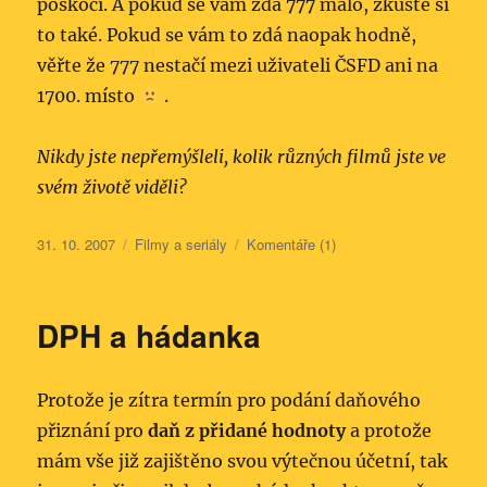
poskočí. A pokud se vám zdá 777 málo, zkuste si
to také. Pokud se vám to zdá naopak hodně,
věřte že 777 nestačí mezi uživateli ČSFD ani na
1700. místo
.
Nikdy jste nepřemýšleli, kolik různých filmů jste ve
svém životě viděli?
Publikováno:
Rubriky:
31. 10. 2007
Filmy a seriály
Komentáře (1)
DPH a hádanka
Protože je zítra termín pro podání daňového
přiznání pro
daň z přidané hodnoty
a protože
mám vše již zajištěno svou výtečnou účetní, tak