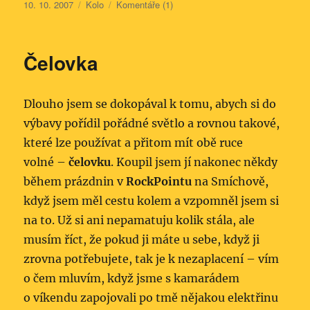
Publikováno:
Rubriky:
10. 10. 2007
Kolo
Komentáře (1)
Čelovka
Dlouho jsem se dokopával k tomu, abych si do
výbavy pořídil pořádné světlo a rovnou takové,
které lze používat a přitom mít obě ruce
volné –
čelovku
. Koupil jsem jí nakonec někdy
během prázdnin v
RockPointu
na Smíchově,
když jsem měl cestu kolem a vzpomněl jsem si
na to. Už si ani nepamatuju kolik stála, ale
musím říct, že pokud ji máte u sebe, když ji
zrovna potřebujete, tak je k nezaplacení – vím
o čem mluvím, když jsme s kamarádem
o víkendu zapojovali po tmě nějakou elektřinu