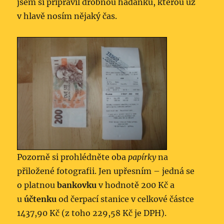
jsem si připravil drobnou hádanku, kterou už
v hlavě nosím nějaký čas.
Pozorně si prohlédněte oba
papírky
na
přiložené fotografii. Jen upřesním – jedná se
o platnou
bankovku
v hodnotě 200 Kč a
u
účtenku
od čerpací stanice v celkové částce
1437,90 Kč (z toho 229,58 Kč je DPH).