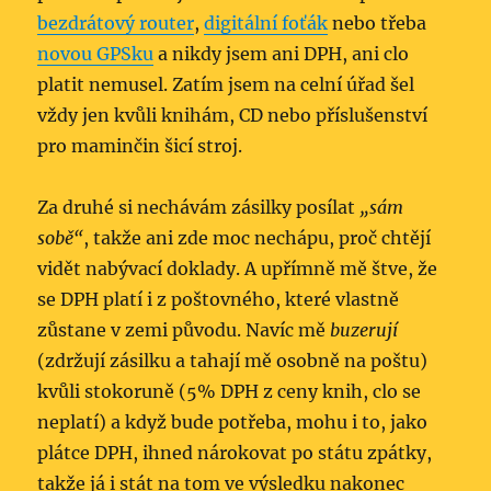
bezdrátový router
,
digitální foťák
nebo třeba
novou GPSku
a nikdy jsem ani DPH, ani clo
platit nemusel. Zatím jsem na celní úřad šel
vždy jen kvůli knihám, CD nebo příslušenství
pro maminčin šicí stroj.
Za druhé si nechávám zásilky posílat
„sám
sobě“
, takže ani zde moc nechápu, proč chtějí
vidět nabývací doklady. A upřímně mě štve, že
se DPH platí i z poštovného, které vlastně
zůstane v zemi původu. Navíc mě
buzerují
(zdržují zásilku a tahají mě osobně na poštu)
kvůli stokoruně (5% DPH z ceny knih, clo se
neplatí) a když bude potřeba, mohu i to, jako
plátce DPH, ihned nárokovat po státu zpátky,
takže já i stát na tom ve výsledku nakonec