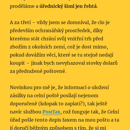
proděláme a
úřednický šiml jen řehtá
.
A za třetí – vždy jsem se domníval, že clo je
především ochranářský prostředek, díky
kterému stát chrání svůj vnitřní trh před
zbožím z okolních zemí, což je dost mimo,
pokud dovážím věci, které se tu stejně nedají
koupit – jinak bych nevyhazoval stovky dolarů
za předražené poštovné.
Novinkou pro mě je, že informaci o uložení
zásilky na celní poště posílají nejenom
doporučeně (kdopak to zaplatí?), tak ještě
navíc službou
Postfax
, což funguje tak, že Celní
úřad pošle tento dopis faxem na mou poštu a ta
jí doručí běžným způsobem s tím, že si mi