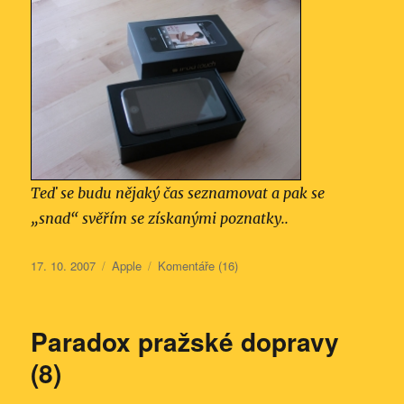
Teď se budu nějaký čas seznamovat a pak se
„snad“ svěřím se získanými poznatky..
Publikováno:
Rubriky:
17. 10. 2007
Apple
Komentáře (16)
Paradox pražské dopravy
(8)