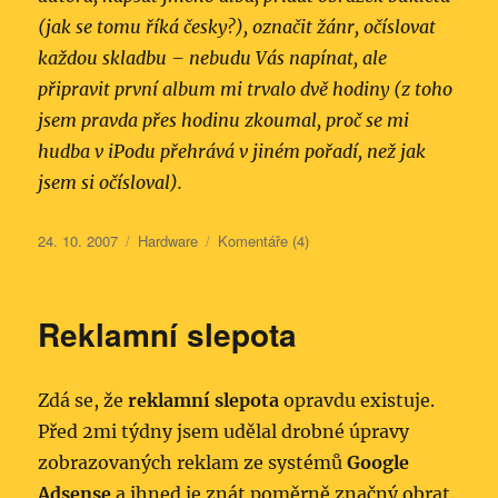
(jak se tomu říká česky?), označit žánr, očíslovat
každou skladbu – nebudu Vás napínat, ale
připravit první album mi trvalo dvě hodiny (z toho
jsem pravda přes hodinu zkoumal, proč se mi
hudba v iPodu přehrává v jiném pořadí, než jak
jsem si očísloval).
Publikováno:
Rubriky:
24. 10. 2007
Hardware
Komentáře (4)
Reklamní slepota
Zdá se, že
reklamní slepota
opravdu existuje.
Před 2mi týdny jsem udělal drobné úpravy
zobrazovaných reklam ze systémů
Google
Adsense
a ihned je znát poměrně značný obrat.