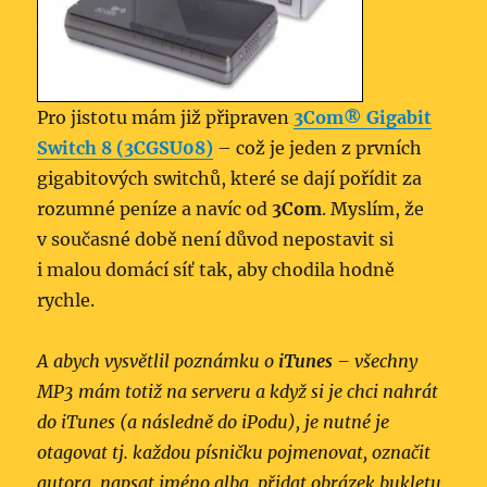
Pro jistotu mám již připraven
3Com® Gigabit
Switch 8 (3CGSU08)
– což je jeden z prvních
gigabitových switchů, které se dají pořídit za
rozumné peníze a navíc od
3Com
. Myslím, že
v současné době není důvod nepostavit si
i malou domácí síť tak, aby chodila hodně
rychle.
A abych vysvětlil poznámku o
iTunes
– všechny
MP3 mám totiž na serveru a když si je chci nahrát
do iTunes (a následně do iPodu), je nutné je
otagovat tj. každou písničku pojmenovat, označit
autora, napsat jméno alba, přidat obrázek bukletu