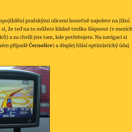
pojíždění pražskými ulicemi konečně najedete na Jižní
 si, že teď na to můžete klidně trošku šlápnout (v mezíc
tů) a za chvíli jste tam, kde potřebujete. Na navigaci si
 mém případě
Černošice
) a displej hlásí optimistický údaj