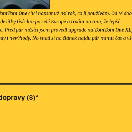
TomTom One
chci napsat už asi rok, co jí používám. Od té dob
 desítky tisíc km po celé Evropě a trvám na tom, že lepší
e. Před pár měsíci jsem provedl upgrade na
TomTom One XL
dy i nevýhody. No snad si na článek najdu pár minut čas a vš
dopravy (8)“