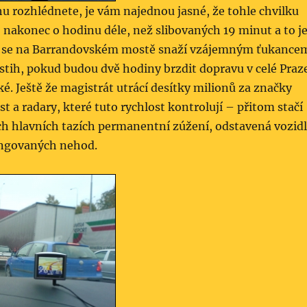
hu rozhlédnete, je vám najednou jasné, že tohle chvilku
o nakonec o hodinu déle, než slibovaných 19 minut a to j
iči se na Barrandovském mostě snaží vzájemným ťukance
 postih, pokud budou dvě hodiny brzdit dopravu v celé Praz
ké. Ještě že magistrát utrácí desítky milionů za značky
st a radary, které tuto rychlost kontrolují – přitom stačí
ch hlavních tazích permanentní zúžení, odstavená vozid
fingovaných nehod.