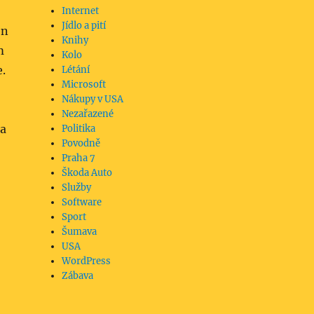
Internet
Jídlo a pití
en
Knihy
m
Kolo
e.
Létání
Microsoft
Nákupy v USA
Nezařazené
la
Politika
Povodně
Praha 7
Škoda Auto
Služby
Software
Sport
Šumava
USA
WordPress
Zábava