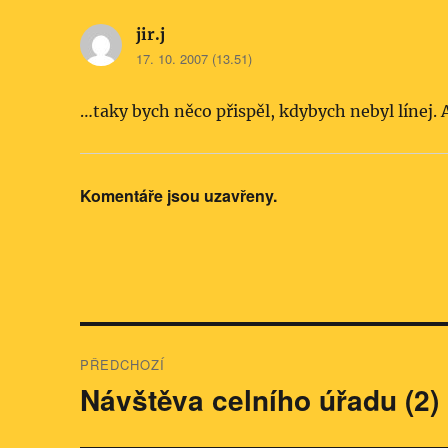
jir.j
napsal:
17. 10. 2007 (13.51)
…taky bych něco přispěl, kdybych nebyl línej. 
Komentáře jsou uzavřeny.
Navigace
PŘEDCHOZÍ
pro
Návštěva celního úřadu (2)
Předchozí
příspěvek:
příspěvek