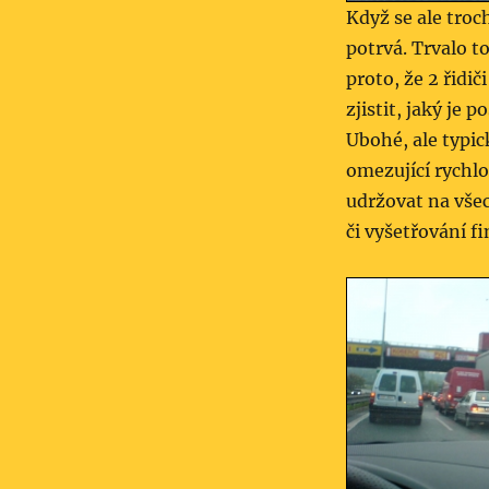
Když se ale troc
potrvá. Trvalo t
proto, že 2 řid
zjistit, jaký je
Ubohé, ale typic
omezující rychlo
udržovat na vše
či vyšetřování 