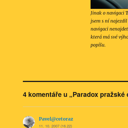
Jinak o navigaci
jsem s ní najezdil
navigaci nenajdet
která má své výho
popíšu.
4 komentáře u „Paradox pražské 
Pavel@cetoraz
napsal:
11. 10. 2007 (16.22)