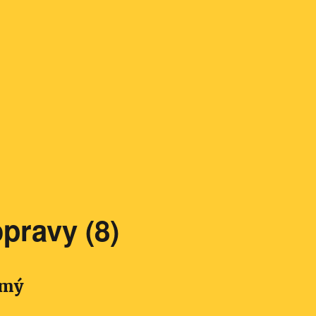
pravy (8)
smý