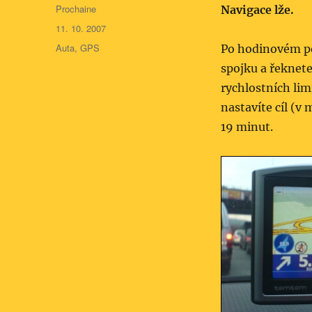
Autor:
Prochaine
Navigace lže.
Publikováno:
11. 10. 2007
Rubriky:
Auta
,
GPS
Po hodinovém po
spojku a řeknete
rychlostních limi
nastavíte cíl (v
19 minut.