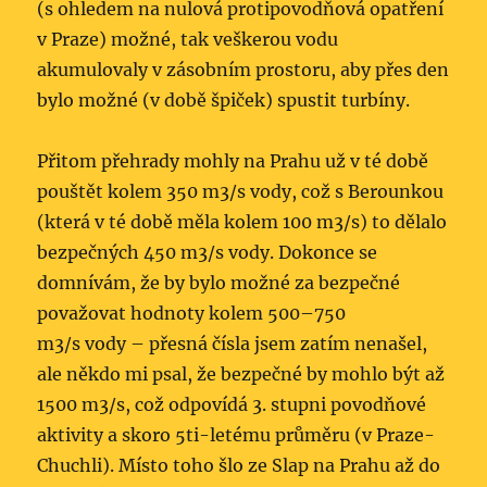
(s ohledem na nulová protipovodňová opatření
v Praze) možné, tak veškerou vodu
akumulovaly v zásobním prostoru, aby přes den
bylo možné (v době špiček) spustit turbíny.
Přitom přehrady mohly na Prahu už v té době
pouštět kolem 350 m3/s vody, což s Berounkou
(která v té době měla kolem 100 m3/s) to dělalo
bezpečných 450 m3/s vody. Dokonce se
domnívám, že by bylo možné za bezpečné
považovat hodnoty kolem 500–750
m3/s vody – přesná čísla jsem zatím nenašel,
ale někdo mi psal, že bezpečné by mohlo být až
1500 m3/s, což odpovídá 3. stupni povodňové
aktivity a skoro 5ti-letému průměru (v Praze-
Chuchli). Místo toho šlo ze Slap na Prahu až do