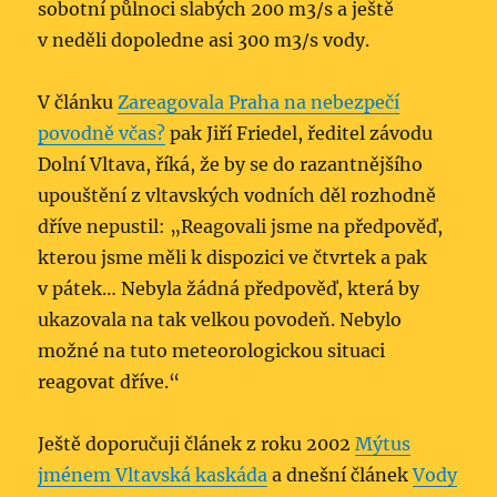
sobotní půlnoci slabých 200 m3/s a ještě
v neděli dopoledne asi 300 m3/s vody.
V článku
Zareagovala Praha na nebezpečí
povodně včas?
pak Jiří Friedel, ředitel závodu
Dolní Vltava, říká, že by se do razantnějšího
upouštění z vltavských vodních děl rozhodně
dříve nepustil: „Reagovali jsme na předpověď,
kterou jsme měli k dispozici ve čtvrtek a pak
v pátek… Nebyla žádná předpověď, která by
ukazovala na tak velkou povodeň. Nebylo
možné na tuto meteorologickou situaci
reagovat dříve.“
Ještě doporučuji článek z roku 2002
Mýtus
jménem Vltavská kaskáda
a dnešní článek
Vody