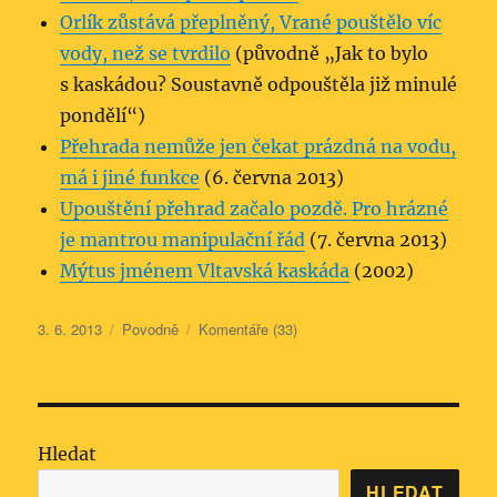
Orlík zůstává přeplněný, Vrané pouštělo víc
vody, než se tvrdilo
(původně „Jak to bylo
s kaskádou? Soustavně odpouštěla již minulé
pondělí“)
Přehrada nemůže jen čekat prázdná na vodu,
má i jiné funkce
(6. června 2013)
Upouštění přehrad začalo pozdě. Pro hrázné
je mantrou manipulační řád
(7. června 2013)
Mýtus jménem Vltavská kaskáda
(2002)
Publikováno:
Rubriky:
3. 6. 2013
Povodně
Komentáře (33)
Hledat
HLEDAT