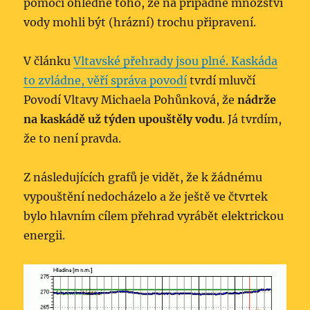
pomoci ohledně toho, že na případné množství
vody mohli být (hrázní) trochu připravení.
V článku
Vltavské přehrady jsou plné. Kaskáda
to zvládne, věří správa povodí
tvrdí mluvčí
Povodí Vltavy Michaela Pohůnková, že
nádrže
na kaskádě už týden upouštěly vodu
. Já tvrdím,
že to není pravda.
Z následujících grafů je vidět, že k žádnému
vypouštění nedocházelo a že ještě ve čtvrtek
bylo hlavním cílem přehrad vyrábět elektrickou
energii.