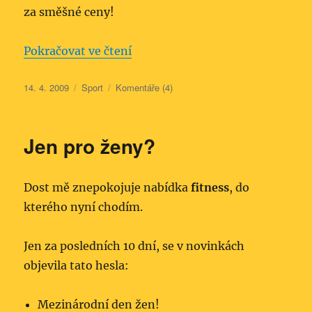
za směšné ceny!
„Sporttester Suunto t3c“
Pokračovat ve čtení
Publikováno:
Rubriky:
14. 4. 2009
Sport
Komentáře (4)
Jen pro ženy?
Dost mě znepokojuje nabídka
fitness
, do
kterého nyní chodím.
Jen za posledních 10 dní, se v novinkách
objevila tato hesla:
Mezinárodní den žen!