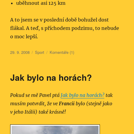
uběhnout asi 125 km
A to jsem se v poslední době bohužel dost
flákal. A teď, s příchodem podzimu, to nebude
o moc lepší.
Publikováno:
Rubriky:
29. 9. 2008
Sport
Komentáře (1)
Jak bylo na horách?
Pokud se mě Pavel ptá
Jak bylo na horách?
tak
musím potvrdit, že ve
Francii
bylo (stejně jako
v jeho Itálii) také krásně!