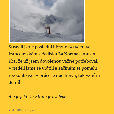
Strávili jsme poslední březnový týden ve
francouzském středisku
La Norma
a musím
říct, že už jsem dovolenou vážně potřeboval.
V neděli jsme se vrátili a začínám se pomalu
rozkoukávat – práce je nad hlavu, tak vzhůru
do ní!
Ale je fakt, že v Itálii je asi lépe.
Publikováno:
Rubriky:
2. 4. 2008
Sport