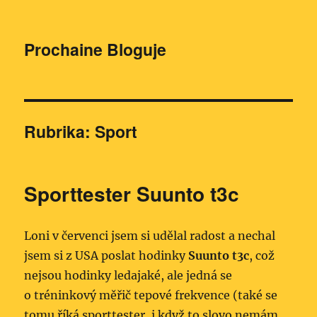
Prochaine Bloguje
Rubrika:
Sport
Sporttester Suunto t3c
Loni v červenci jsem si udělal radost a nechal
jsem si z USA poslat hodinky
Suunto t3c
, což
nejsou hodinky ledajaké, ale jedná se
o tréninkový měřič tepové frekvence (také se
tomu říká sporttester, i když to slovo nemám