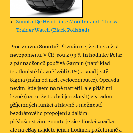
Suunto t3c Heart Rate Monitor and Fitness
Trainer Watch (Black Polished)
Proč zrovna
Suunto
? Přiznám se, že dnes už si
nevzpomenu. V ČR jsou z 99%
in
hodinky Polar
a pár nadšenců používá Garmin (například
triatlonisté hlavně kvůli GPS) a snad ještě
Sigma (mám od nich cyclocomputer). Opravdu
nevím, kde jsem na ně natrefil, ale přišli mi
levné (na to, že to chci jen zkusit) a s řadou
příjemných funkcí a hlavně s možností
bezdrátového propojení s dalším
příslušenstvím. Suunto je sice finská značka,
ale na eBay najdete jejich hodinek požehnaně a