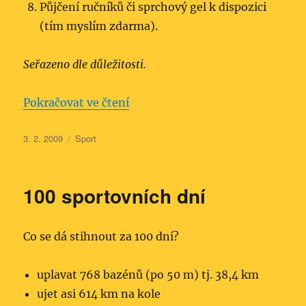
Půjčení ručníků či sprchový gel k dispozici
(tím myslím zdarma).
Seřazeno dle důležitosti.
„Hledám fitness“
Pokračovat ve čtení
Publikováno:
Rubriky:
3. 2. 2009
Sport
100 sportovních dní
Co se dá stihnout za 100 dní?
uplavat 768 bazénů (po 50 m) tj. 38,4 km
ujet asi 614 km na kole