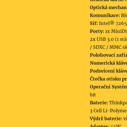
Optická mechan
Komunikace:
Bl
Síť:
Intel® 7265
Porty:
1x MiniDi
2x USB 3.0 (1 st
/ SDXC / MMC sl
Polohovací zaří
Numerická kláve
Podsvícení kláv
Čtečka otisku pr
Operační Systé
bit
Baterie:
Thinkpa
3 Cell Li-Polym
Výdrž baterie:
ví
Adapter:
45W