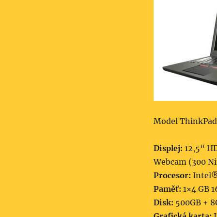
Model ThinkPad
Displej:
12,5“ HD
Webcam (300 Ni
Procesor:
Intel®
Paměť:
1×4 GB 1
Disk:
500GB + 8G
Grafická karta:
I