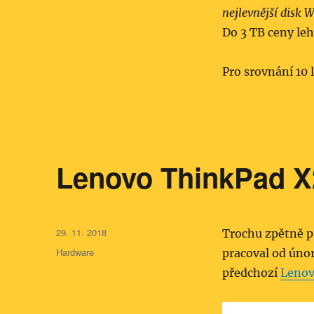
nejlevnější disk 
Do 3 TB ceny leh
Pro srovnání 10 
Lenovo ThinkPad X
Publikováno:
29. 11. 2018
Trochu zpětně p
Rubriky:
Hardware
pracoval od úno
předchozí
Lenov