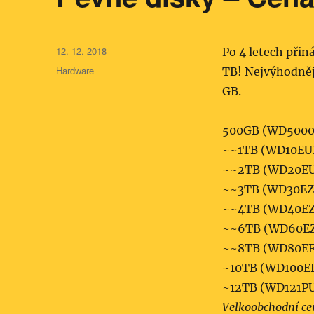
Publikováno:
12. 12. 2018
Po 4 letech přin
Rubriky:
Hardware
TB! Nejvýhodnější
GB.
500GB (WD5000
~~1TB (WD10EUR
~~2TB (WD20EU
~~3TB (WD30EZR
~~4TB (WD40EZ
~~6TB (WD60EZ
~~8TB (WD80EF
~10TB (WD100EF
~12TB (WD121PU
Velkoobchodní cen