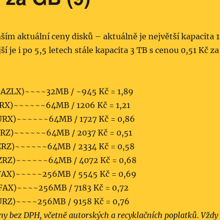
áším aktuální ceny disků – aktuálně je největší kapacita 
 je i po 5,5 letech stále kapacita 3 TB s cenou 0,51 Kč za
AZLX)~~~~32MB / ~945 Kč = 1,89
X)~~~~~~64­MB / 1206 Kč = 1,21
RX)~~~~~~64MB / 1727 Kč = 0,86
Z)~~~~~~64MB / 2037 Kč = 0,51
RZ)~~~~~~64MB / 2334 Kč = 0,58
RZ)~~~~~~64MB / 4072 Kč = 0,68
AX)~~~~~256MB / 5545 Kč = 0,69
AX)~~~~256MB / 7183 Kč = 0,72
RZ)~~~~256MB / 9158 Kč = 0,76
y bez DPH, včetně autorských a recyklačních poplatků. Vždy