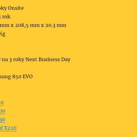
oky Onsite
1 rok
 mm x 208,5 mm x 20.3 mm
 Kg
y na 3 roky Next Business Day
sung 850 EVO
10
800
630
d X220