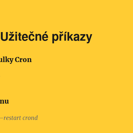
Užitečné příkazy
ulky Cron
b
onu
 –restart crond