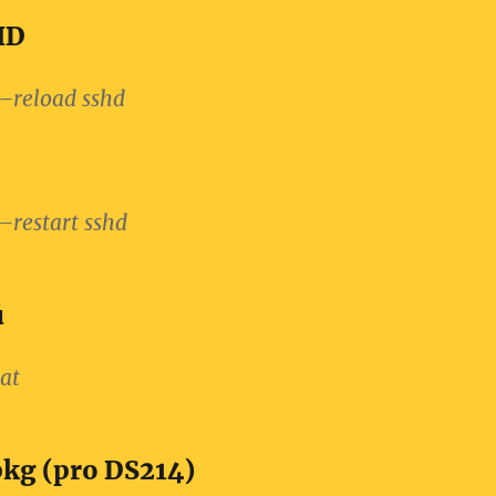
HD
 –reload sshd
 –restart sshd
ů
at
pkg (pro DS214)