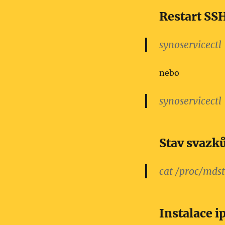
Restart SS
synoservicectl
nebo
synoservicectl
Stav svazk
cat /proc/mdst
Instalace i