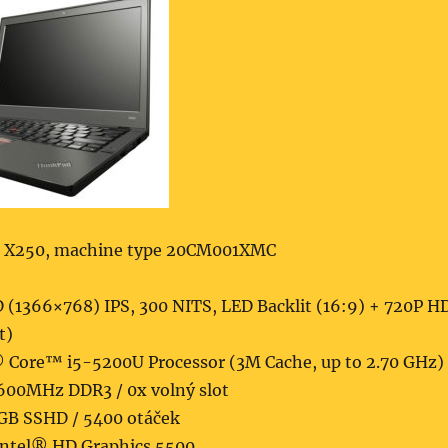
 X250, machine type 20CM001XMC
 (1366×768) IPS, 300 NITS, LED Backlit (16:9) + 720P H
t)
 Core™ i5-5200U Processor (3M Cache, up to 2.70 GHz)
600MHz DDR3 / 0x volný slot
B SSHD / 5400 otáček
ntel® HD Graphics 5500