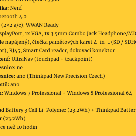
ika:
Není
uetooth 4.0
 (2×2 a/c), WWAN Ready
splayPort, 1x VGA, 1x 3.5mm Combo Jack Headphone/MI
ále napájený), čtečka paměťových karet 4-in-1 (SD / SDH
ot), RJ45, Smart Card reader, dokovací konektor
zení:
UltraNav (touchpad + trackpoint)
snice:
ne
esnice:
ano (Thinkpad New Precision Czech)
stů:
ano
m:
Windows 7 Professional + Windows 8 Professional 64
d Battery 3 Cell Li-Polymer (23.2Wh) + Thinkpad Batter
er (23.2Wh)
ce než 10 hodin