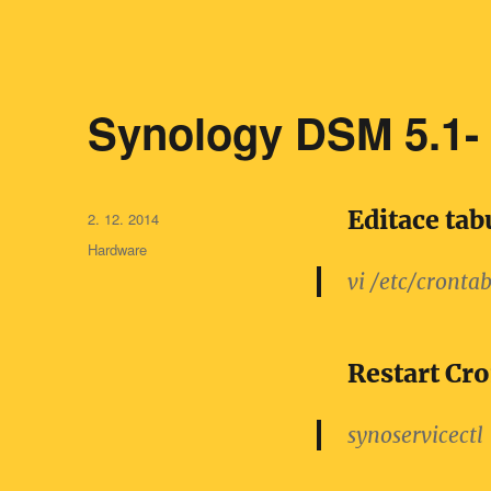
Synology DSM 5.1- 
Editace tab
Publikováno:
2. 12. 2014
Rubriky:
Hardware
vi /etc/cronta
Restart Cr
synoservicectl