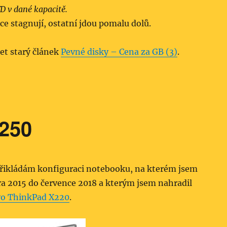
WD v dané kapacitě.
ce stagnují, ostatní jdou pomalu dolů.
let starý článek
Pevné disky – Cena za GB (3)
.
250
řikládám konfiguraci notebooku, na kterém jsem
ra 2015 do července 2018 a kterým jsem nahradil
o ThinkPad X220
.