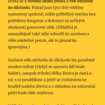
Jedná se o
střední délku života
a
věk odchodu
do důchodu
. Pokud jsou tyto dvě veličiny
nastaveny správně, může průběžný systém bez
problému fungovat a dokonce za určitých
okolností generovat zisk. (Důležitá je
samozřejmě také výše odvodů do systému a
výše následné penze, ale to prozatím
ignorujme.)
Zatímco věk odchodu do důchodu lze poměrně
snadno měnit (i když se spousta lidí bude
hádat), naopak střední délka života je daná a
nic s ní neuděláme a ještě se (vzhledem ke
kvalitě našeho života a s ohledem na zdravotní
péči) bude dále zvyšovat.