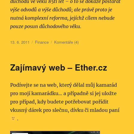
důchodu ve věku 85ti let – o to se dokáže postarat
výše odvodů a výše důchodů; ale právě proto je
nutná komplexní reforma, jejíchž cílem nebude
pouze posun důchodového věku.
Publikováno:
Rubriky:
13. 6. 2011
Finance
Komentáře (4)
Zajímavý web – Ether.cz
Podívejte se na web, který dělal můj kamarád
pro mojí kamarádku… a případně si jej uložte
pro případ, kdy budete potřebovat pořídit
vkusný dárek pro slečnu, dívku či mladou paní
.