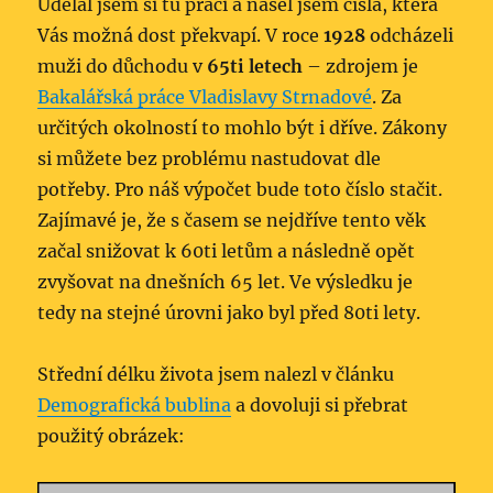
Udělal jsem si tu práci a našel jsem čísla, která
Vás možná dost překvapí. V roce
1928
odcházeli
muži do důchodu v
65ti letech
– zdrojem je
Bakalářská práce Vladislavy Strnadové
. Za
určitých okolností to mohlo být i dříve. Zákony
si můžete bez problému nastudovat dle
potřeby. Pro náš výpočet bude toto číslo stačit.
Zajímavé je, že s časem se nejdříve tento věk
začal snižovat k 60ti letům a následně opět
zvyšovat na dnešních 65 let. Ve výsledku je
tedy na stejné úrovni jako byl před 80ti lety.
Střední délku života jsem nalezl v článku
Demografická bublina
a dovoluji si přebrat
použitý obrázek: