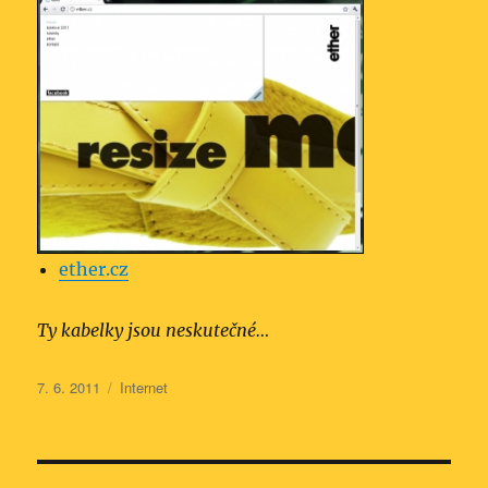
ether.cz
Ty kabelky jsou neskutečné…
Publikováno:
Rubriky:
7. 6. 2011
Internet