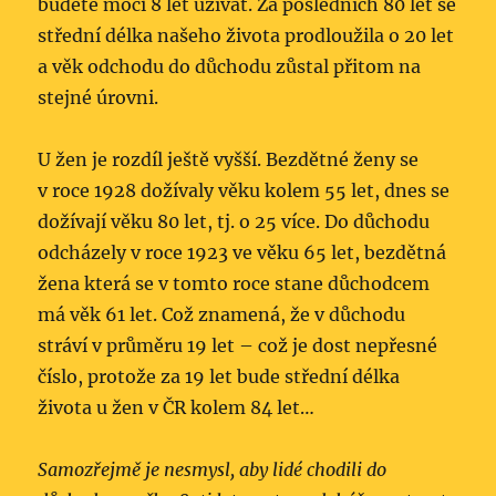
budete moci 8 let užívat. Za posledních 80 let se
střední délka našeho života prodloužila o 20 let
a věk odchodu do důchodu zůstal přitom na
stejné úrovni.
U žen je rozdíl ještě vyšší. Bezdětné ženy se
v roce 1928 dožívaly věku kolem 55 let, dnes se
dožívají věku 80 let, tj. o 25 více. Do důchodu
odcházely v roce 1923 ve věku 65 let, bezdětná
žena která se v tomto roce stane důchodcem
má věk 61 let. Což znamená, že v důchodu
stráví v průměru 19 let – což je dost nepřesné
číslo, protože za 19 let bude střední délka
života u žen v ČR kolem 84 let…
Samozřejmě je nesmysl, aby lidé chodili do