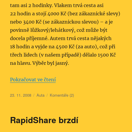
tam asi 2 hodinky. Vlakem trvá cesta asi
22 hodin a stojí 4000 Kč (bez zákaznické slevy)
nebo 3400 Kč (se zákaznickou slevou) – a je
povinně lůžkový/lehátkový, což může být
docela příjemné. Autem trvá cesta nějakých
18 hodin a vyjde na 4500 Kč (za auto), což při
třech lidech (v našem případě) dělalo 1500 Kč
na hlavu. Výběr byl jasný.
„Autem do Běloruska“
Pokračovat ve čtení
Publikováno:
Rubriky:
23. 11. 2008
Auta
Komentáře (2)
RapidShare brzdí