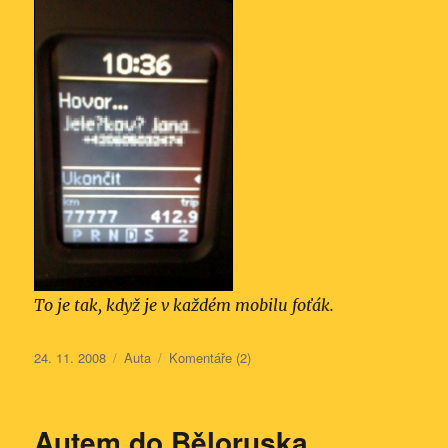
To je tak, když je v každém mobilu foťák.
Publikováno:
Rubriky:
24. 11. 2008
Auta
Komentáře (2)
Autem do Běloruska