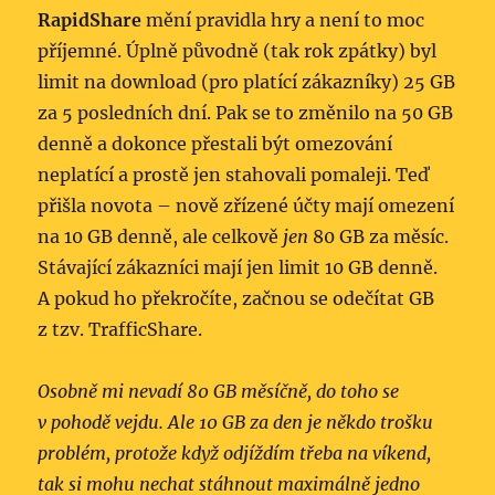
RapidShare
mění pravidla hry a není to moc
příjemné. Úplně původně (tak rok zpátky) byl
limit na download (pro platící zákazníky) 25 GB
za 5 posledních dní. Pak se to změnilo na 50 GB
denně a dokonce přestali být omezování
neplatící a prostě jen stahovali pomaleji. Teď
přišla novota – nově zřízené účty mají omezení
na 10 GB denně, ale celkově
jen
80 GB za měsíc.
Stávající zákazníci mají jen limit 10 GB denně.
A pokud ho překročíte, začnou se odečítat GB
z tzv. TrafficShare.
Osobně mi nevadí 80 GB měsíčně, do toho se
v pohodě vejdu. Ale 10 GB za den je někdo trošku
problém, protože když odjíždím třeba na víkend,
tak si mohu nechat stáhnout maximálně jedno