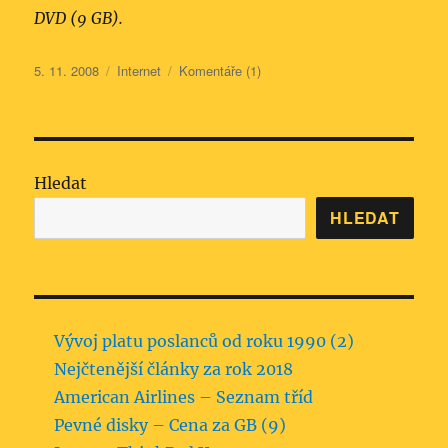
DVD (9 GB).
Publikováno:
Rubriky:
5. 11. 2008
Internet
Komentáře (1)
Hledat
HLEDAT
Vývoj platu poslanců od roku 1990 (2)
Nejčtenější články za rok 2018
American Airlines – Seznam tříd
Pevné disky – Cena za GB (9)