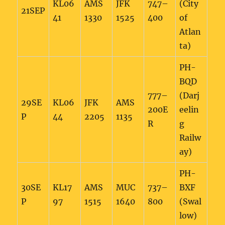
KL06
AMS
JFK
747–
(City
21SEP
41
1330
1525
400
of
Atlan
ta)
PH-
BQD
777–
(Darj
29SE
KL06
JFK
AMS
200E
eelin
P
44
2205
1135
R
g
Railw
ay)
PH-
30SE
KL17
AMS
MUC
737–
BXF
P
97
1515
1640
800
(Swal
low)