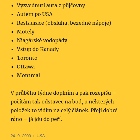
Vyzvednutí auta z půjčovny
Autem po USA
Restaurace (obsluha, bezedné nápoje)
Motely
Niagárské vodopády
Vstup do Kanady
Toronto
Ottawa
Montreal
V průběhu týdne doplním a pak rozepíšu –
počítám tak odstavec na bod, u některých
položek to vidím na celý článek. Přeji dobré
ráno – já jdu do peří.
Publikováno:
Rubriky:
24. 9. 2009
USA