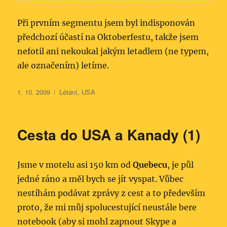
Při prvním segmentu jsem byl indisponován
předchozí účastí na Oktoberfestu, takže jsem
nefotil ani nekoukal jakým letadlem (ne typem,
ale označením) letíme.
Publikováno:
Rubriky:
1. 10. 2009
Létání
,
USA
Cesta do USA a Kanady (1)
Jsme v motelu asi 150 km od
Quebecu
, je půl
jedné ráno a měl bych se jít vyspat. Vůbec
nestíhám podávat zprávy z cest a to především
proto, že mi můj spolucestující neustále bere
notebook (aby si mohl zapnout Skype a