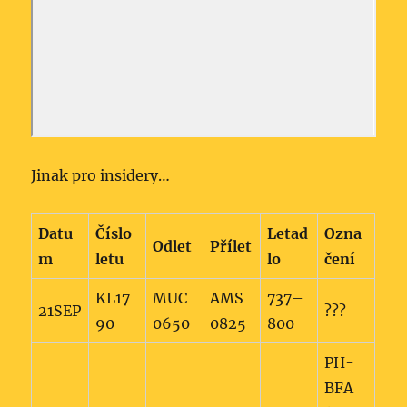
Jinak pro insidery…
Datu
Číslo
Letad
Ozna
Odlet
Přílet
m
letu
lo
čení
KL17
MUC
AMS
737–
21SEP
???
90
0650
0825
800
PH-
BFA