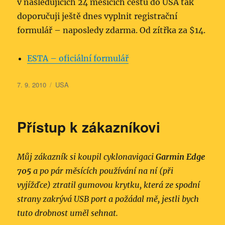
v následujících 24 měsících cestu do USA tak
doporučuji ještě dnes vyplnit registrační
formulář – naposledy zdarma. Od zítřka za $14.
ESTA – oficiální formulář
Publikováno:
Rubriky:
7. 9. 2010
USA
Přístup k zákazníkovi
Můj zákazník si koupil cyklonavigaci
Garmin Edge
705
a po pár měsících používání na ní (při
vyjížďce) ztratil gumovou krytku, která ze spodní
strany zakrývá USB port a požádal mě, jestli bych
tuto drobnost uměl sehnat.