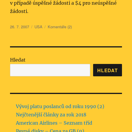
v případě úspěšné žádosti a $4 pro neúspěšné
žádosti.
Publikováno:
Rubriky:
26. 7. 2007
USA
Komentáře (2)
Hledat
HLEDAT
Vývoj platu poslanců od roku 1990 (2)
Nejčtenější články za rok 2018
American Airlines – Seznam tříd
Pevné disky – Cena za GB (9)