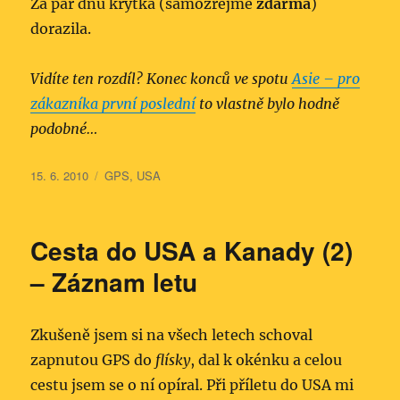
Za pár dnů krytka (samozřejmě
zdarma
)
dorazila.
Vidíte ten rozdíl? Konec konců ve spotu
Asie – pro
zákazníka první poslední
to vlastně bylo hodně
podobné…
Publikováno:
Rubriky:
15. 6. 2010
GPS
,
USA
Cesta do USA a Kanady (2)
– Záznam letu
Zkušeně jsem si na všech letech schoval
zapnutou GPS do
flísky
, dal k okénku a celou
cestu jsem se o ní opíral. Při příletu do USA mi