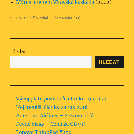
Mýtus jménem Vltavská kaskáda
(2002)
Publikováno:
Rubriky:
3. 6. 2013
Povodně
Komentáře (33)
Hledat
HLEDAT
Vývoj platu poslanců od roku 1990 (2)
Nejčtenější články za rok 2018
American Airlines – Seznam tříd
Pevné disky – Cena za GB (9)
Lenovo ThinkPad X250