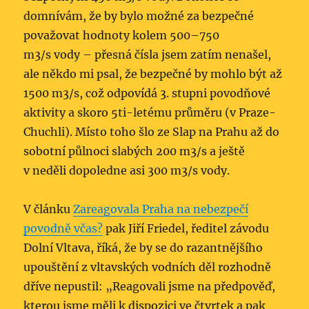
domnívám, že by bylo možné za bezpečné
považovat hodnoty kolem 500–750
m3/s vody – přesná čísla jsem zatím nenašel,
ale někdo mi psal, že bezpečné by mohlo být až
1500 m3/s, což odpovídá 3. stupni povodňové
aktivity a skoro 5ti-letému průměru (v Praze-
Chuchli). Místo toho šlo ze Slap na Prahu až do
sobotní půlnoci slabých 200 m3/s a ještě
v neděli dopoledne asi 300 m3/s vody.
V článku
Zareagovala Praha na nebezpečí
povodně včas?
pak Jiří Friedel, ředitel závodu
Dolní Vltava, říká, že by se do razantnějšího
upouštění z vltavských vodních děl rozhodně
dříve nepustil: „Reagovali jsme na předpověď,
kterou jsme měli k dispozici ve čtvrtek a pak