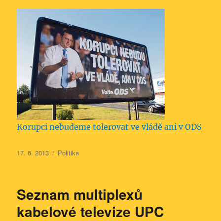
Korupci nebudeme tolerovat ve vládě ani v ODS
Publikováno:
Rubriky:
17. 6. 2013
Politika
Seznam multiplexů
kabelové televize UPC