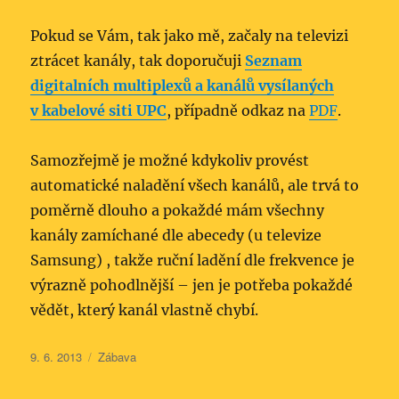
Pokud se Vám, tak jako mě, začaly na televizi
ztrácet kanály, tak doporučuji
Seznam
digitalních multiplexů a kanálů vysílaných
v kabelové siti UPC
, případně odkaz na
PDF
.
Samozřejmě je možné kdykoliv provést
automatické naladění všech kanálů, ale trvá to
poměrně dlouho a pokaždé mám všechny
kanály zamíchané dle abecedy (u televize
Samsung) , takže ruční ladění dle frekvence je
výrazně pohodlnější – jen je potřeba pokaždé
vědět, který kanál vlastně chybí.
Publikováno:
Rubriky:
9. 6. 2013
Zábava