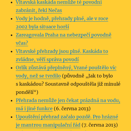
Vltavská kaskáda nemůže té povodni
zabránit, řekl Nečas
Vody je hodně, přehrady plné, ale v roce
2002 byla situace horší
Zareagovala Praha na nebezpečí povodně
včas?
Vltavské přehrady jsou plné. Kaskáda to
zvládne, věří správa povodí
Orlík zůstává přeplněný, Vrané pouštělo víc
vody, než se tvrdilo
(původně „Jak to bylo
s kaskádou? Soustavně odpouštěla již minulé
pondělí“)
Přehrada nemůže jen čekat prázdná na vodu,
má i jiné funkce
(6. června 2013)
Upouštění přehrad začalo pozdě. Pro hrázné
je mantrou manipulační řád
(7. června 2013)