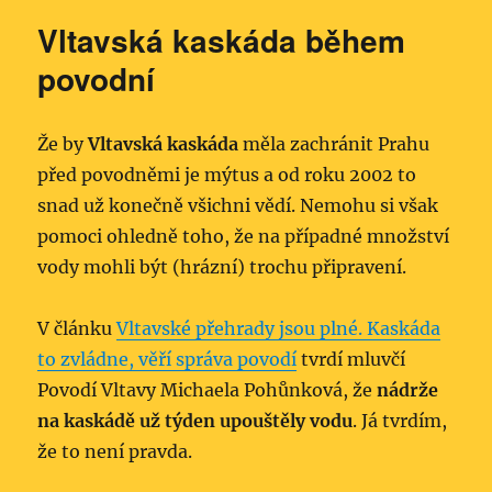
Vltavská kaskáda během
povodní
Že by
Vltavská kaskáda
měla zachránit Prahu
před povodněmi je mýtus a od roku 2002 to
snad už konečně všichni vědí. Nemohu si však
pomoci ohledně toho, že na případné množství
vody mohli být (hrázní) trochu připravení.
V článku
Vltavské přehrady jsou plné. Kaskáda
to zvládne, věří správa povodí
tvrdí mluvčí
Povodí Vltavy Michaela Pohůnková, že
nádrže
na kaskádě už týden upouštěly vodu
. Já tvrdím,
že to není pravda.