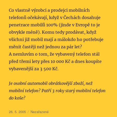
Co vlastně výrobci a prodejci mobilních
telefonů očekávají, když v Čechách dosahuje
penetrace mobilů 100% (jinde v Evropě to je
obvykle méně). Komu tedy prodávat, když
všichni již mobil mají a málokdo ho potřebuje
měnit častěji než jednou za pár let?
A nemluvím o tom, že vybavený telefon stál
před třemi lety přes 10 000 Kč a dnes koupíte
vybavenější za 3 500 Kč.
Je osobní automobil obrátkovější zboží, než
mobilní telefon? Patří 3 roky starý mobilní telefon
do koše?
Publikováno:
Rubriky:
26. 5. 2005
Nezařazené