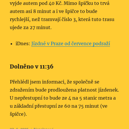
vyjde autem pod 40 Kč. Mimo špičku to trvá
autem asi 8 minut a i ve špičce to bude
rychlejší, než tramvají číslo 3, která tuto trasu
ujede za 27 minut.
iDnes:
Jízdné v Praze od července podraží
Dolněno v 11:36
Přehlédl jsem informaci, že společně se
zdražením bude prodloužena platnost jízdenek.
U nepřestupní to bude ze 4 na 5 stanic metra a
u základní přestupní ze 60 na 75 minut (ve
špičce).
Publikováno:
Rubriky: