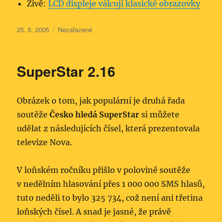
Živě:
LCD displeje válcují klasické obrazovky
Publikováno:
Rubriky:
25. 5. 2005
Nezařazené
SuperStar 2.16
Obrázek o tom, jak populární je druhá řada
soutěže
Česko hledá SuperStar
si můžete
udělat z následujících čísel, která prezentovala
televize Nova.
V loňském ročníku přišlo v polovině soutěže
v nedělním hlasování přes 1 000 000 SMS hlasů,
tuto neděli to bylo 325 734, což není ani třetina
loňských čísel. A snad je jasné, že právě