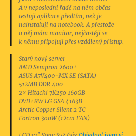
A v neposlední řadě na něm občas
testuji aplikace předtím, než je
nainstaluji na notebook. A přestože
u něj mám monitor, nejčastěji se
k němu připojuji přes vzdálený přístup.
Starý nový server
AMD Sempron 2600+
ASUS A7V400-MX SE (SATA)
512MB DDR 400
2× Hitachi 7K250 160GB
DVD±RW LG GSA 4163B
Arctic Copper Silent 2 TC
Fortron 300W (12cm FAN)
LCD 17″ Sony S73 (viz
Objednal jsem si