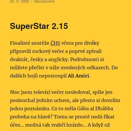
Publikováno:
Rubriky:
24. 5. 2005
Nezařazené
SuperStar 2.15
Finalisté soutěže
ČHS
včera pro diváky
připravili rockový večer a poprvé zpívali
dvakrát, česky a anglicky. Podrobnosti si
můžete přečíst v níže uvedených odkazech. Do
dalších bojů nepostoupil
Ali Amiri
.
Moc jsem televizi večer nesledoval, spíše jen
poslouchal jedním uchem, ale přesto si dovolím
jednu poznámku. Co to měla Gába al Dhábba
proboha na hlavě? Tomu se prostě nedá říkat
účes… možná tak vrabčí hnízdo… A když už