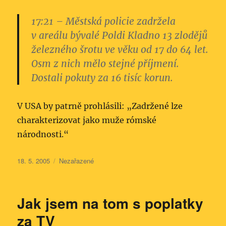
17:21
– Městská policie zadržela
v areálu bývalé Poldi Kladno 13 zlodějů
železného šrotu ve věku od 17 do 64 let.
Osm z nich mělo stejné příjmení.
Dostali pokuty za 16 tisíc korun.
V USA by patrně prohlásili: „Zadržené lze
charakterizovat jako muže rómské
národnosti.“
Publikováno:
Rubriky:
18. 5. 2005
Nezařazené
Jak jsem na tom s poplatky
za TV