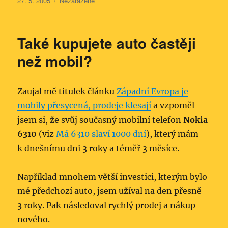
27. 5. 2005
Nezařazené
Také kupujete auto častěji
než mobil?
Zaujal mě titulek článku
Západní Evropa je
mobily přesycená, prodeje klesají
a vzpoměl
jsem si, že svůj současný mobilní telefon
Nokia
6310
(viz
Má 6310 slaví 1000 dní
), který mám
k dnešnímu dni 3 roky a téměř 3 měsíce.
Například mnohem větší investici, kterým bylo
mé předchozí auto, jsem užíval na den přesně
3 roky. Pak následoval rychlý prodej a nákup
nového.