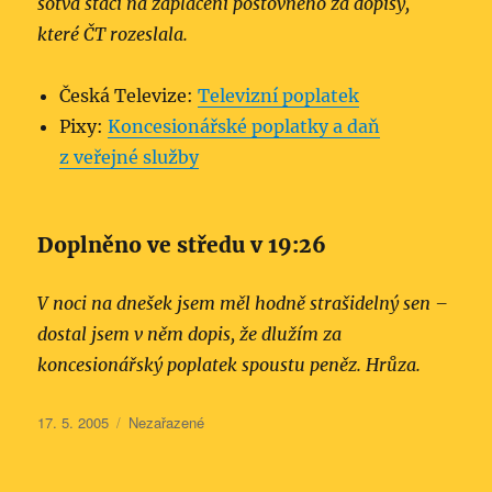
sotva stačí na zaplacení poštovného za dopisy,
které ČT rozeslala.
Česká Televize:
Televizní poplatek
Pixy:
Koncesionářské poplatky a daň
z veřejné služby
Doplněno ve středu v 19:26
V noci na dnešek jsem měl hodně strašidelný sen –
dostal jsem v něm dopis, že dlužím za
koncesionářský poplatek spoustu peněz. Hrůza.
Publikováno:
Rubriky:
17. 5. 2005
Nezařazené