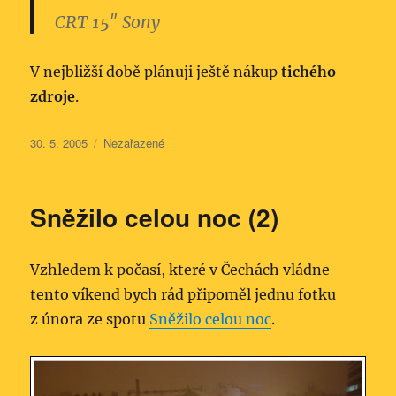
CRT 15″ Sony
V nejbližší době plánuji ještě nákup
tichého
zdroje
.
Publikováno:
Rubriky:
30. 5. 2005
Nezařazené
Sněžilo celou noc (2)
Vzhledem k počasí, které v Čechách vládne
tento víkend bych rád připoměl jednu fotku
z února ze spotu
Sněžilo celou noc
.