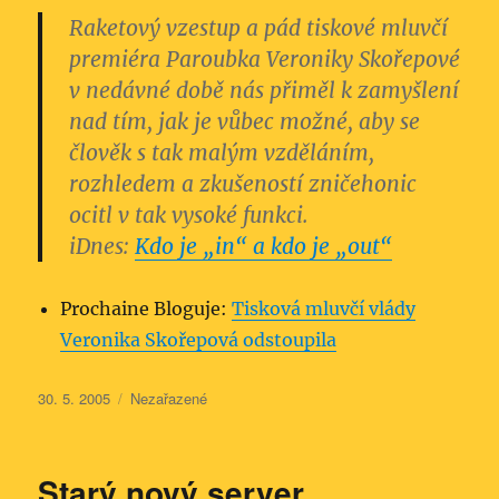
Raketový vzestup a pád tiskové mluvčí
premiéra Paroubka Veroniky Skořepové
v nedávné době nás přiměl k zamyšlení
nad tím, jak je vůbec možné, aby se
člověk s tak malým vzděláním,
rozhledem a zkušeností zničehonic
ocitl v tak vysoké funkci.
iDnes:
Kdo je „in“ a kdo je „out“
Prochaine Bloguje:
Tisková mluvčí vlády
Veronika Skořepová odstoupila
Publikováno:
Rubriky:
30. 5. 2005
Nezařazené
Starý nový server