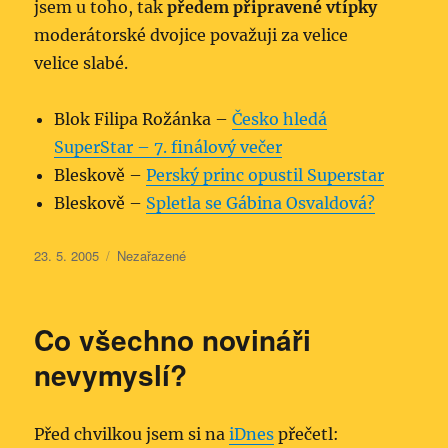
jsem u toho, tak
předem připravené vtípky
moderátorské dvojice považuji za velice
velice slabé.
Blok Filipa Rožánka –
Česko hledá
SuperStar – 7. finálový večer
Bleskově –
Perský princ opustil Superstar
Bleskově –
Spletla se Gábina Osvaldová?
Publikováno:
Rubriky:
23. 5. 2005
Nezařazené
Co všechno novináři
nevymyslí?
Před chvilkou jsem si na
iDnes
přečetl: