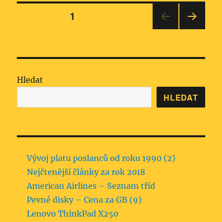
Stránkování
STRÁNKA:
1
DALŠ
příspěvků
Í
STRÁ
NKA
Hledat
HLEDAT
Vývoj platu poslanců od roku 1990 (2)
Nejčtenější články za rok 2018
American Airlines – Seznam tříd
Pevné disky – Cena za GB (9)
Lenovo ThinkPad X250