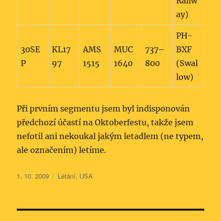
Railw
ay)
PH-
30SE
KL17
AMS
MUC
737–
BXF
P
97
1515
1640
800
(Swal
low)
Při prvním segmentu jsem byl indisponován
předchozí účastí na Oktoberfestu, takže jsem
nefotil ani nekoukal jakým letadlem (ne typem,
ale označením) letíme.
Publikováno:
Rubriky:
1. 10. 2009
Létání
,
USA