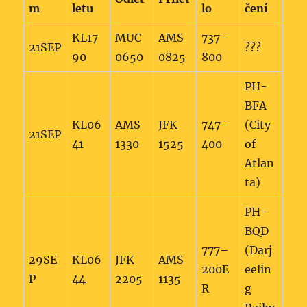
m
letu
lo
čení
KL17
MUC
AMS
737–
21SEP
???
90
0650
0825
800
PH-
BFA
KL06
AMS
JFK
747–
(City
21SEP
41
1330
1525
400
of
Atlan
ta)
PH-
BQD
777–
(Darj
29SE
KL06
JFK
AMS
200E
eelin
P
44
2205
1135
R
g