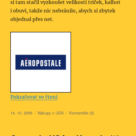
si tam stačil vyzkoušet velikosti triček, kalhot
i obuvi, takže nic nebránilo, abych si zbytek
objednal přes net.
„Když obchodník nechce kšeft“
Pokračovat ve čtení
Publikováno:
Rubriky:
14. 10. 2009
Nákupy v USA
Komentáře (2)