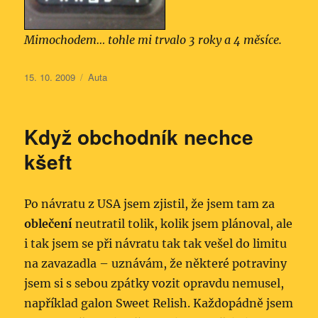
Mimochodem… tohle mi trvalo 3 roky a 4 měsíce.
Publikováno:
Rubriky:
15. 10. 2009
Auta
Když obchodník nechce
kšeft
Po návratu z USA jsem zjistil, že jsem tam za
oblečení
neutratil tolik, kolik jsem plánoval, ale
i tak jsem se při návratu tak tak vešel do limitu
na zavazadla – uznávám, že některé potraviny
jsem si s sebou zpátky vozit opravdu nemusel,
například galon Sweet Relish. Každopádně jsem