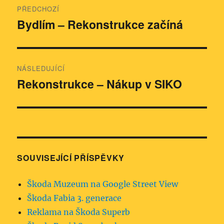
PŘEDCHOZÍ
pro
Bydlím – Rekonstrukce začíná
Předchozí
příspěvek:
příspěvek
NÁSLEDUJÍCÍ
Rekonstrukce – Nákup v SIKO
Následující
příspěvek:
SOUVISEJÍCÍ PŘÍSPĚVKY
Škoda Muzeum na Google Street View
Škoda Fabia 3. generace
Reklama na Škoda Superb