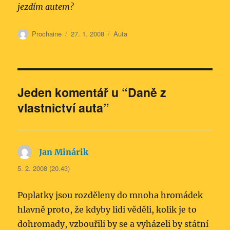
jezdím autem?
Autor:
Publikováno:
Rubriky:
Prochaine
27. 1. 2008
Auta
Jeden komentář u “Daně z
vlastnictví auta”
Jan Minárik
napsal:
5. 2. 2008 (20.43)
Poplatky jsou rozděleny do mnoha hromádek
hlavně proto, že kdyby lidi věděli, kolik je to
dohromady, vzbouřili by se a vyházeli by státní