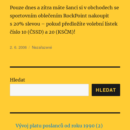
Pouze dnes a zítra máte šanci si v obchodech se
sportovním oblečením RockPoint nakoupit
s 20% slevou – pokud předložíte volební lístek
číslo 10 (ČSSD) a 20 (KSČM)!
Publikováno:
Rubriky:
2. 6. 2006
Nezařazené
Hledat
HLEDAT
Vývoj platu poslanců od roku 1990 (2)