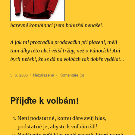
barevné kombinaci jsem bohužel nenašel.
A jak mi prozradila prodavačka při placení, měli
tam díky této akci větší tržby, než o Vánocích! Ani
bych neřekl, že se dá na volbách tak dobře vydělat…
Publikováno:
Rubriky:
5. 6. 2006
Nezařazené
Komentáře (6)
Přijďte k volbám!
Není podstatné, komu dáte svůj hlas,
podstatné je, abyste k volbám šli!