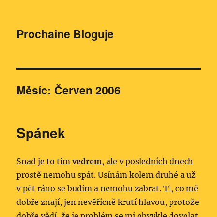
Prochaine Bloguje
Měsíc:
Červen 2006
Spánek
Snad je to tím
vedrem
, ale v posledních dnech
prostě nemohu spát. Usínám kolem druhé a už
v pět ráno se budím a nemohu zabrat. Ti, co mě
dobře znají, jen nevěřícně krutí hlavou, protože
dobře vědí, že je problém se mi obvykle dovolat