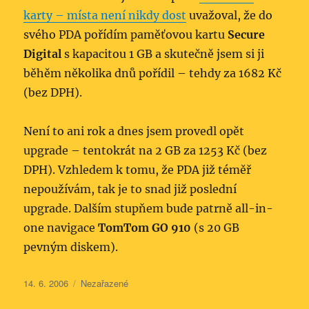
karty – místa není nikdy dost
uvažoval, že do
svého PDA pořídím paměťovou kartu
Secure
Digital
s kapacitou 1 GB a skutečně jsem si ji
běhěm několika dnů pořídil – tehdy za 1682 Kč
(bez DPH).
Není to ani rok a dnes jsem provedl opět
upgrade – tentokrát na 2 GB za 1253 Kč (bez
DPH). Vzhledem k tomu, že PDA již téměř
nepoužívám, tak je to snad již poslední
upgrade. Dalším stupňem bude patrně all-in-
one navigace
TomTom GO 910
(s 20 GB
pevným diskem).
Publikováno:
Rubriky:
14. 6. 2006
Nezařazené