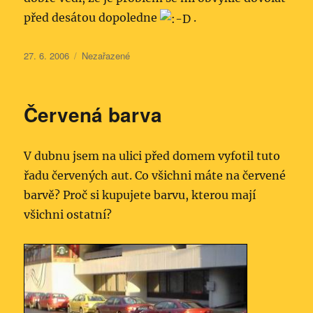
před desátou dopoledne
.
Publikováno:
Rubriky:
27. 6. 2006
Nezařazené
Červená barva
V dubnu jsem na ulici před domem vyfotil tuto
řadu červených aut. Co všichni máte na červené
barvě? Proč si kupujete barvu, kterou mají
všichni ostatní?