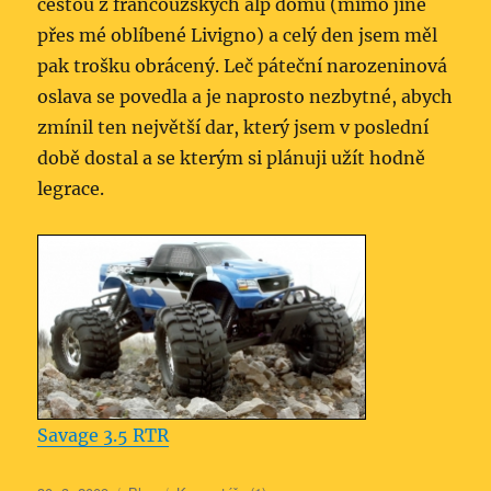
cestou z francouzských alp domů (mimo jiné
přes mé oblíbené Livigno) a celý den jsem měl
pak trošku obrácený. Leč páteční narozeninová
oslava se povedla a je naprosto nezbytné, abych
zmínil ten největší dar, který jsem v poslední
době dostal a se kterým si plánuji užít hodně
legrace.
Savage 3.5 RTR