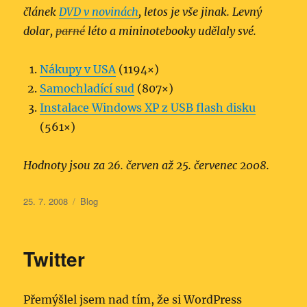
článek
DVD v novinách
, letos je vše jinak. Levný
dolar,
parné
léto a mininotebooky udělaly své.
Nákupy v USA
(1194×)
Samochladící sud
(807×)
Instalace Windows XP z USB flash disku
(561×)
Hodnoty jsou za 26. červen až 25. červenec 2008.
Publikováno:
Rubriky:
25. 7. 2008
Blog
Twitter
Přemýšlel jsem nad tím, že si WordPress