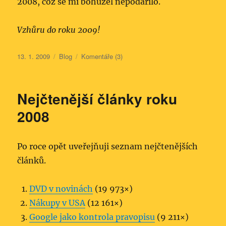
2008, což se mi bohužel nepodařilo.
Vzhůru do roku 2009!
Publikováno:
Rubriky:
13. 1. 2009
Blog
Komentáře (3)
Nejčtenější články roku
2008
Po roce opět uveřejňuji seznam nejčtenějších
článků.
DVD v novinách
(19 973×)
Nákupy v USA
(12 161×)
Google jako kontrola pravopisu
(9 211×)