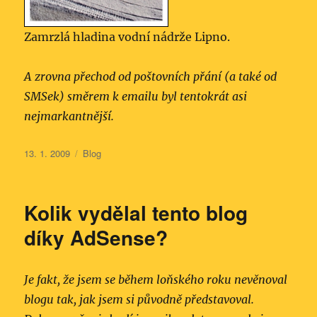
Zamrzlá hladina vodní nádrže Lipno.
A zrovna přechod od poštovních přání (a také od
SMSek) směrem k emailu byl tentokrát asi
nejmarkantnější.
Publikováno:
Rubriky:
13. 1. 2009
Blog
Kolik vydělal tento blog
díky AdSense?
Je fakt, že jsem se během loňského roku nevěnoval
blogu tak, jak jsem si původně představoval.