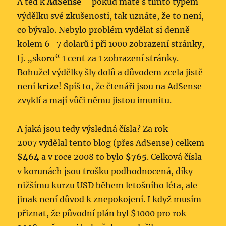
A teď k
AdSense
– pokud máte s tímto typem
výdělku své zkušenosti, tak uznáte, že to není,
co bývalo. Nebylo problém vydělat si denně
kolem 6–7 dolarů i při 1000 zobrazení stránky,
tj. „skoro“ 1 cent za 1 zobrazení stránky.
Bohužel výdělky šly dolů a důvodem zcela jistě
není
krize
! Spíš to, že čtenáři jsou na AdSense
zvyklí a mají vůči němu jistou imunitu.
A jaká jsou tedy výsledná čísla? Za rok
2007 vydělal tento blog (přes AdSense) celkem
$464
a v roce 2008 to bylo
$765
. Celková čísla
v korunách jsou trošku podhodnocená, díky
nižšímu kurzu USD během letošního léta, ale
jinak není důvod k znepokojení. I když musím
přiznat, že původní plán byl $1000 pro rok