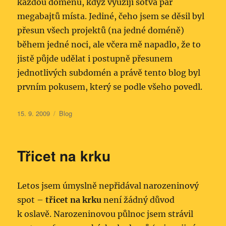
každou doménu, když využiji sotva pár
megabajtů místa. Jediné, čeho jsem se děsil byl
přesun všech projektů (na jedné doméně)
během jedné noci, ale včera mě napadlo, že to
jistě půjde udělat i postupně přesunem
jednotlivých subdomén a právě tento blog byl
prvním pokusem, který se podle všeho povedl.
Publikováno:
Rubriky:
15. 9. 2009
Blog
Třicet na krku
Letos jsem úmyslně nepřidával narozeninový
spot –
třicet na krku
není žádný důvod
k oslavě. Narozeninovou půlnoc jsem strávil