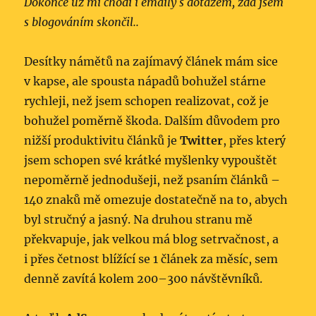
Dokonce už mi chodí i emaily s dotazem, zda jsem
s blogováním skončil..
Desítky námětů na zajímavý článek mám sice
v kapse, ale spousta nápadů bohužel stárne
rychleji, než jsem schopen realizovat, což je
bohužel poměrně škoda. Dalším důvodem pro
nižší produktivitu článků je
Twitter
, přes který
jsem schopen své krátké myšlenky vypouštět
nepoměrně jednodušeji, než psaním článků –
140 znaků mě omezuje dostatečně na to, abych
byl stručný a jasný. Na druhou stranu mě
překvapuje, jak velkou má blog setrvačnost, a
i přes četnost blížící se 1 článek za měsíc, sem
denně zavítá kolem 200–300 návštěvníků.