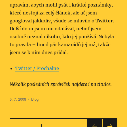
upravím, abych mohl psát i krátké poznámky,
které nestojí za celý článek, ale ať jsem
googloval jakkoliv, všude se mluvilo o
Twitter
.
Delší dobu jsem mu odolával, neboť jsem
osobně neznal nikoho, kdo jej používá. Nebyla
to pravda – hned pár kamarádů jej má, takže
jsem se k nim dnes přidal.
Twitter / Prochaine
Několik posledních zpráviček najdete i na titulce.
Publikováno:
Rubriky:
5. 7. 2008
Blog
Stránkování
STRÁNKA:
1