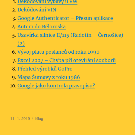
Dekódování výbavy u VW
Dekódování VIN
Google Authenticator – Přesun aplikace
Autem do Běloruska
Uzavírka silnice II/115 (Radotín – Černošice)
(2)
Vývoj platu poslanců od roku 1990
Excel 2007 – Chyba při otevírání souborů
Přehled výrobků GoPro
Mapa Šumavy z roku 1986
Google jako kontrola pravopisu?
Publikováno:
Rubriky:
11. 1. 2019
Blog