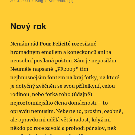
Publikováno:
Rubriky:
30. 3. 2009
Blog
Komentáře (1)
Nový rok
Nemám rád
Pour Felicité
rozesílané
hromadným emailem a koneckonců ani ta
neosobní posílaná poštou. Sám je neposílám.
Neuměle napsané „PF2009“ tím
nejhnusnějším fontem na kraj fotky, na které
je dotyčný zvěčněn se svou přítelkyní, celou
rodinou, nebo fotka toho (údajně)
nejroztomilejšího člena domácnosti – to
opravdu nemusím. Neberte to, prosím, osobně,
ale opravdu mi udělá větší radost, když mi
někdo po roce zavolá a prohodí pár slov, než