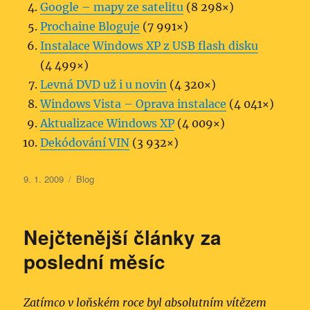
Google – mapy ze satelitu
(8 298×)
Prochaine Bloguje
(7 991×)
Instalace Windows XP z USB flash disku
(4 499×)
Levná DVD už i u novin
(4 320×)
Windows Vista – Oprava instalace
(4 041×)
Aktualizace Windows XP
(4 009×)
Dekódování VIN
(3 932×)
Publikováno:
Rubriky:
9. 1. 2009
Blog
Nejčtenější články za
poslední měsíc
Zatímco v loňském roce byl absolutním vítězem