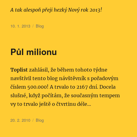
A tak alespoň přeji hezký Nový rok 2013!
Publikováno:
Rubriky:
10. 1. 2013
Blog
Půl milionu
Toplist
zahlásil, že během tohoto týdne
navštívil tento blog návštěvník s pořadovým
číslem 500.000! A trvalo to 2167 dní. Docela
slušné, když počítám, že současným tempem
vy to trvalo ještě o čtvrtinu déle…
Publikováno:
Rubriky:
20. 2. 2010
Blog