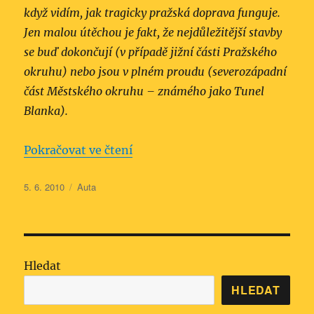
když vidím, jak tragicky pražská doprava funguje.
Jen malou útěchou je fakt, že nejdůležitější stavby
se buď dokončují (v případě jižní části Pražského
okruhu) nebo jsou v plném proudu (severozápadní
část Městského okruhu – známého jako Tunel
Blanka).
„Paradox pražské dopravy (12) 
Pokračovat ve čtení
Publikováno:
Rubriky:
5. 6. 2010
Auta
Hledat
HLEDAT