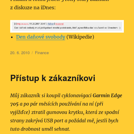
z diskuze na iDnes:
Den daňové svobody
(Wikipedie)
Publikováno:
Rubriky:
20. 6. 2010
Finance
Přístup k zákazníkovi
Můj zákazník si koupil cyklonavigaci
Garmin Edge
705
a po pár měsících používání na ní (při
vyjížďce) ztratil gumovou krytku, která ze spodní
strany zakrývá USB port a požádal mě, jestli bych
tuto drobnost uměl sehnat.