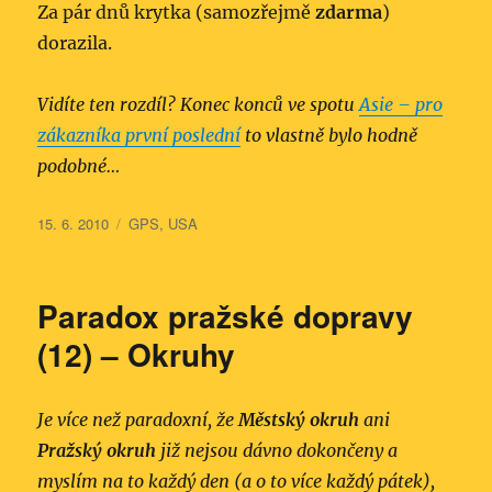
Za pár dnů krytka (samozřejmě
zdarma
)
dorazila.
Vidíte ten rozdíl? Konec konců ve spotu
Asie – pro
zákazníka první poslední
to vlastně bylo hodně
podobné…
Publikováno:
Rubriky:
15. 6. 2010
GPS
,
USA
Paradox pražské dopravy
(12) – Okruhy
Je více než paradoxní, že
Městský okruh
ani
Pražský okruh
již nejsou dávno dokončeny a
myslím na to každý den (a o to více každý pátek),