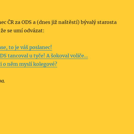
nec ČR za ODS a (dnes již naštěstí) bývalý starosta
 že se umí odvázat:
se, to je váš poslanec!
DS tancoval u tyče! A šokoval voliče…
si o něm myslí kolegové?
ba.