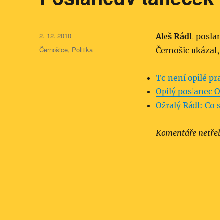
Publikováno:
2. 12. 2010
Aleš Rádl
, posla
Rubriky:
Černošice
,
Politika
Černošic ukázal,
To není opilé pra
Opilý poslanec O
Ožralý Rádl: Co 
Komentáře netře