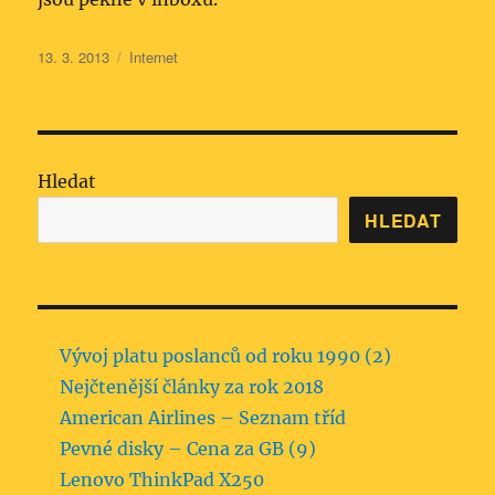
Publikováno:
Rubriky:
13. 3. 2013
Internet
Hledat
HLEDAT
Vývoj platu poslanců od roku 1990 (2)
Nejčtenější články za rok 2018
American Airlines – Seznam tříd
Pevné disky – Cena za GB (9)
Lenovo ThinkPad X250