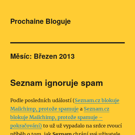
Prochaine Bloguje
Měsíc:
Březen 2013
Seznam ignoruje spam
Podle posledních událostí (
Seznam.cz blokuje
Mailchimp, protože spamuje
a
Seznam.cz
blokuje Mailchimp, protože spamuje –
pokračování)
to už už vypadalo na srdce rvoucí
příběh o tom, jak
Seznam
chrání své uživatele