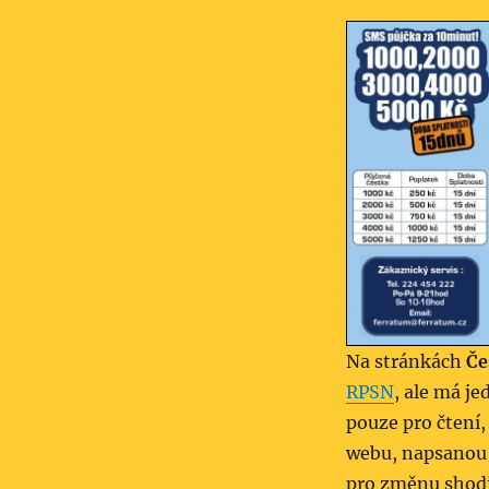
Na stránkách
Če
RPSN
, ale má j
pouze pro čtení,
webu, napsanou 
pro změnu shodil