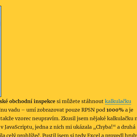
ské obchodní inspekce
si můžete stáhnout
kalkulačku
ednu vadu – umí zobrazovat pouze RPSN pod
1000%
a je
 takže vzorec neupravím. Zkusil jsem nějaké kalkulačku 
v JavaScriptu, jedna z nich mi ukázala „Chyba!“ a druhá
a celý prohlížeč. Pustil jsem si tedy Excel a provedl hrub