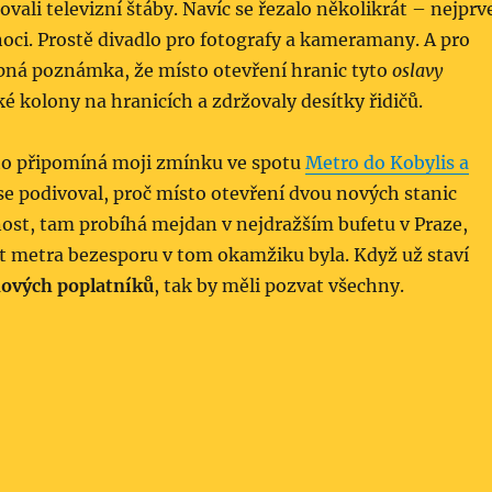
vali televizní štáby. Navíc se řezalo několikrát – nejprv
noci. Prostě divadlo pro fotografy a kameramany. A pro
vtipná poznámka, že místo otevření hranic tyto
oslavy
é kolony na hranicích a zdržovaly desítky řidičů.
to připomíná moji zmínku ve spotu
Metro do Kobylis a
se podivoval, proč místo otevření dvou nových stanic
ost, tam probíhá mejdan v nejdražším bufetu v Praze,
t metra bezesporu v tom okamžiku byla. Když už staví
ových poplatníků
, tak by měli pozvat všechny.