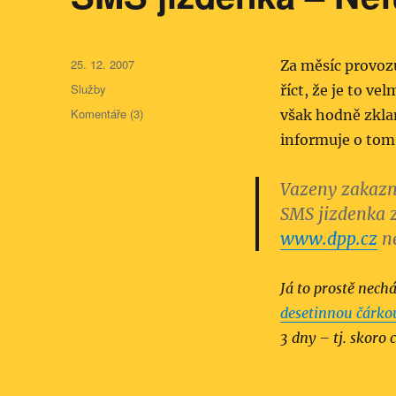
Publikováno:
25. 12. 2007
Za měsíc provoz
Rubriky:
Služby
říct, že je to v
Komentáře (3)
však hodně zkla
informuje o tom
Vazeny zakazni
SMS jizdenka z
www.dpp.cz
ne
Já to prostě nech
desetinnou čárko
3 dny – tj. skoro 