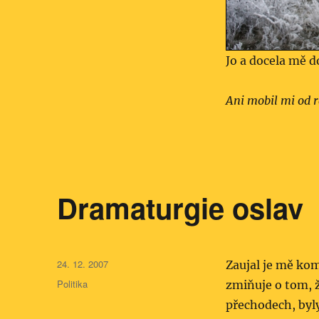
Jo a docela mě d
Ani mobil mi od r
Dramaturgie oslav
Publikováno:
24. 12. 2007
Zaujal je mě ko
Rubriky:
Politika
zmiňuje o tom, ž
přechodech, byl