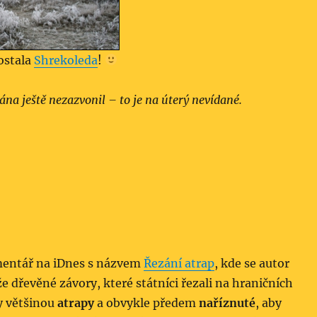
ostala
Shrekoleda
!
ána ještě nezazvonil – to je na úterý nevídané.
mentář na iDnes s názvem
Řezání atrap
, kde se autor
e dřevěné závory, které státníci řezali na hraničních
y většinou
atrapy
a obvykle předem
naříznuté
, aby