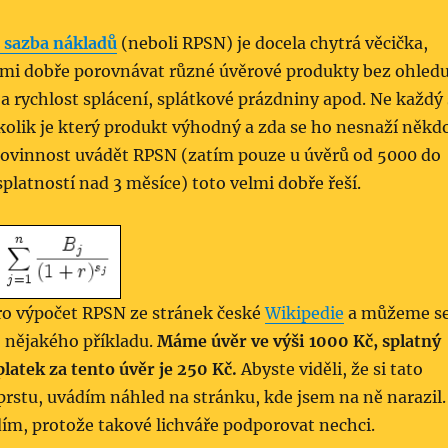
 sazba nákladů
(neboli RPSN) je docela chytrá věcička,
lmi dobře porovnávat různé úvěrové produkty bez ohled
 a rychlost splácení, splátkové prázdniny apod. Ne každý 
kolik je který produkt výhodný a zda se ho nesnaží někd
 povinnost uvádět RPSN (zatím pouze u úvěrů od 5000 do
splatností nad 3 měsíce) toto velmi dobře řeší.
pro výpočet RPSN ze stránek české
Wikipedie
a můžeme s
o nějakého příkladu.
Máme úvěr ve výši 1000 Kč, splatný
platek za tento úvěr je 250 Kč.
Abyste viděli, že si tato
prstu, uvádím náhled na stránku, kde jsem na ně narazil.
ím, protože takové lichváře podporovat nechci.