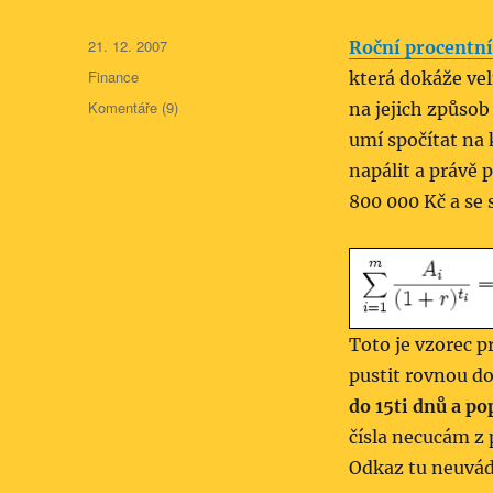
Publikováno:
21. 12. 2007
Roční procentní
Rubriky:
Finance
která dokáže ve
Komentáře (9)
na jejich způsob
umí spočítat na 
napálit a právě
800 000 Kč a se 
Toto je vzorec 
pustit rovnou d
do 15ti dnů a po
čísla necucám z 
Odkaz tu neuvád