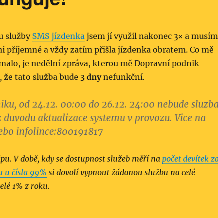
u služby
SMS jízdenka
jsem jí využil nakonec 3× a musím
elmi příjemné a vždy zatím přišla jízdenka obratem. Co mě
malo, je nedělní zpráva, kterou mě Dopravní podnik
, že tato služba bude
3 dny
nefunkční.
ku, od 24.12. 00:00 do 26.12. 24:00 nebude sluzb
 duvodu aktualizace systemu v provozu. Vice na
bo infolince:800191817
ápu. V době, kdy se dostupnost služeb měří na
počet devítek z
u u čísla 99%
si dovolí vypnout žádanou službu na celé
celé 1% z roku.