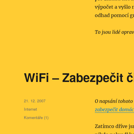
výpočet a vyšlo 
odhad pomocí gr
To jsou lidé oprav
WiFi – Zabezpečit č
Publikováno:
21. 12. 2007
O napsání tohoto 
Rubriky:
Internet
zabezpečit domácí
Komentáře (1)
Zatímco dříve js