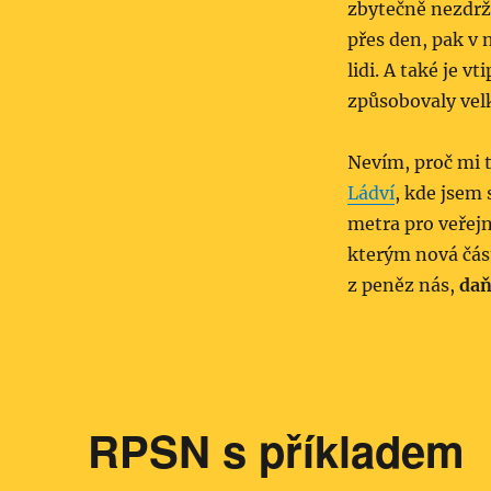
zbytečně nezdržo
přes den, pak v 
lidi. A také je 
způsobovaly velk
Nevím, proč mi 
Ládví
, kde jsem 
metra pro veřejn
kterým nová čás
z peněz nás,
daň
RPSN s příkladem