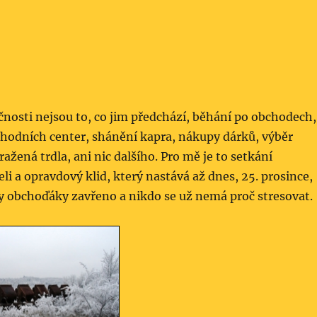
čnosti nejsou to, co jim předchází, běhání po obchodech,
chodních center, shánění kapra, nákupy dárků, výběr
ažená trdla, ani nic dalšího. Pro mě je to setkání
eli a opravdový klid, který nastává až dnes, 25. prosince,
y obchoďáky zavřeno a nikdo se už nemá proč stresovat.