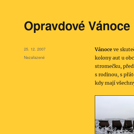
Opravdové Vánoce
Publikováno:
25. 12. 2007
Vánoce
ve skute
Rubriky:
Nezařazené
kolony aut u ob
stromečku, předr
s rodinou, s přát
kdy mají všechn