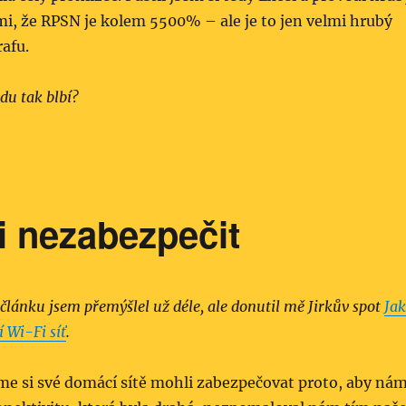
mi, že RPSN je kolem 5500% – ale je to jen velmi hrubý
afu.
du tak blbí?
i nezabezpečit
článku jsem přemýšlel už déle, ale donutil mě Jirkův spot
Jak
 Wi-Fi síť
.
me si své domácí sítě mohli zabezpečovat proto, aby ná