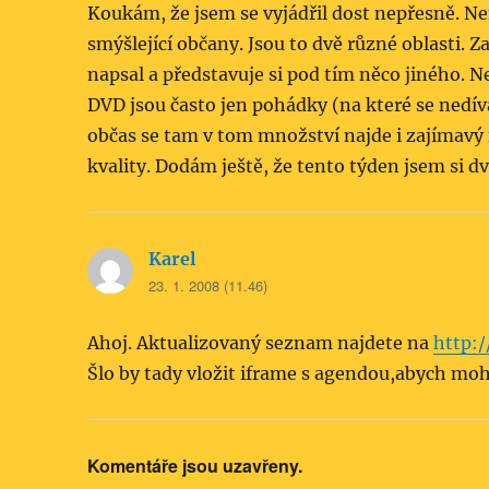
Koukám, že jsem se vyjádřil dost nepřesně. Ne
smýšlející občany. Jsou to dvě různé oblasti. Za
napsal a představuje si pod tím něco jiného. N
DVD jsou často jen pohádky (na které se nedív
občas se tam v tom množství najde i zajímavý 
kvality. Dodám ještě, že tento týden jsem si d
Karel
napsal:
23. 1. 2008 (11.46)
Ahoj. Aktualizovaný seznam najdete na
http:/
Šlo by tady vložit iframe s agendou,abych moh
Komentáře jsou uzavřeny.