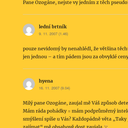
Pane Ozogáne, nejste vy jedním z těch pseudoi
lední brtník
napsal:
9. 11. 2007 (1.46)
pouze nevidomý by nenahlédl, že většina těchto
jen jednou – a tím pádem jsou za obvyklé ceny
hyena
napsal:
16. 11. 2007 (9.04)
Milý pane Ozogáne, zaujal mě Váš způsob dete
Mám ráda pohádky = mám podprůměrný intele
smýšlení spíše u Vás? Každopádně věta „Taky j
zajímat“ mě obsahově dost zaujala