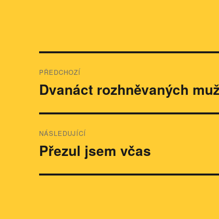
Navigace
PŘEDCHOZÍ
pro
Dvanáct rozhněvaných mu
Předchozí
příspěvek:
příspěvek
NÁSLEDUJÍCÍ
Přezul jsem včas
Následující
příspěvek: