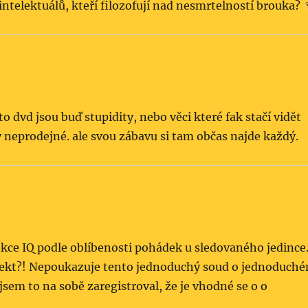
ntelektuálů, kteří filozofují nad nesmrtelností brouka?
 dvd jsou buď stupidity, nebo věci které fak stačí vidět
 neprodejné. ale svou zábavu si tam občas najde každý.
kce IQ podle oblíbenosti pohádek u sledovaného jedince
kt?! Nepoukazuje tento jednoduchý soud o jednoduch
sem to na sobě zaregistroval, že je vhodné se o o