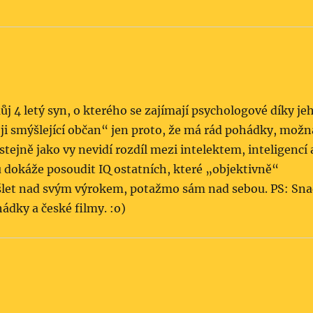
 4 letý syn, o kterého se zajímají psychologové díky je
ji smýšlející občan“ jen proto, že má rád pohádky, možn
 stejně jako vy nevidí rozdíl mezi intelektem, inteligencí 
 dokáže posoudit IQ ostatních, které „objektivně“
šlet nad svým výrokem, potažmo sám nad sebou. PS: Sn
ádky a české filmy. :o)