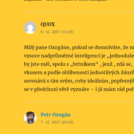
QUOX
napsal:
6. 12. 2007 (10.30)
Milý pane Ozogáne, pokud se domníváte, že můj
vysoce nadprůměrné inteligenci je „jednoduše
by jste měl, spolu s „brtníkem“ , jenž , zdá se,
vkusem a podle oblíbenosti jednotlivých žánrů
srovnává s tím svým, coby ideálním, popřemý
se v předchozí větě vyznáte – i já mám rád poh
Petr Ozogán
napsal:
7. 12. 2007 (23.43)