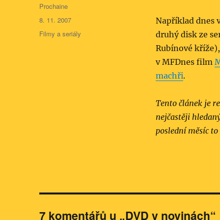
Autor:
Prochaine
Publikováno:
8. 11. 2007
Například dnes 
Rubriky:
Filmy a seriály
druhý disk ze se
Rubínové kříže),
v MFDnes film
M
machři
.
Tento článek je re
nejčastěji hledaný
poslední měsíc to
7 komentářů u „DVD v novinách“