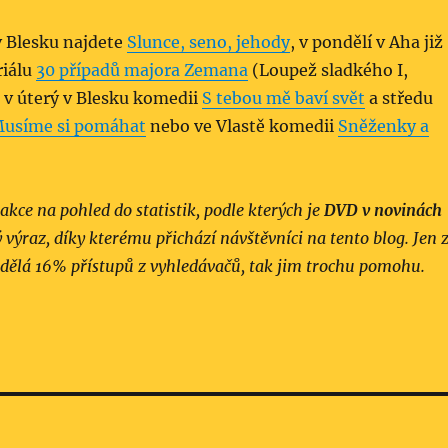
v Blesku najdete
Slunce, seno, jehody
, v pondělí v Aha již
riálu
30 případů majora Zemana
(Loupež sladkého I,
 v úterý v Blesku komedii
S tebou mě baví svět
a středu
usíme si pomáhat
nebo ve Vlastě komedii
Sněženky a
akce na pohled do statistik, podle kterých je
DVD v novinách
 výraz, díky kterému přichází návštěvníci na tento blog. Jen 
 dělá 16% přístupů z vyhledávačů, tak jim trochu pomohu.