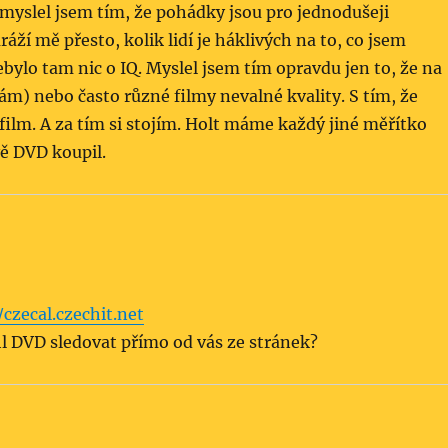
myslel jsem tím, že pohádky jsou pro jednodušeji
ráží mě přesto, kolik lidí je háklivých na to, co jsem
ebylo tam nic o IQ. Myslel jsem tím opravdu jen to, že na
ám) nebo často různé filmy nevalné kvality. S tím, že
film. A za tím si stojím. Holt máme každý jiné měřítko
vě DVD koupil.
/czecal.czechit.net
l DVD sledovat přímo od vás ze stránek?