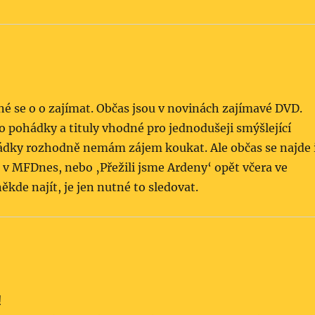
né se o o zajímat. Občas jsou v novinách zajímavé DVD.
o pohádky a tituly vhodné pro jednodušeji smýšlející
ádky rozhodně nemám zájem koukat. Ale občas se najde 
 v MFDnes, nebo ‚Přežili jsme Ardeny‘ opět včera ve
ěkde najít, je jen nutné to sledovat.
!