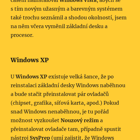
časem nainstaloval
Windows Vista
, abych se
s tím novým užasným a barevným systémem
také trochu seznámil a shodou okolností, jsem
na něm včera vyměnil základní desku a
procesor.
Windows XP
U
Windows XP
existuje velká šance, že po
reinstalaci základní desky Windows naběhnou
a bude stačit přeinstalovat pár ovladačů
(chipset, grafika, síťová karta, apod.) Pokud
snad Windows nenaběhnou, je tu pořád
možnost vyzkoušet
Nouzový režim
a
přeinstalovat ovladače tam, případně spustit
nástroj
SysPrep
(umí zajistit, že Windows