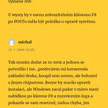
výměně HW.
U wysry by v menu zobrazitelném klávesou F8
po POSTu měla být položka o opravě systému.
michal
napsal:
13. 1. 2008 (15.25)
Tak musim dodat ze to 100x a jednou se
potvrdilo i me…predvcirem mi havarovala
zakladni deska, koupil sem novou, ale bohuzel
s jinym chipsetem. Bezne by stacilo opravit
instalaci, ale Windows zacal padat v miste mezi
nabidkou po klavese F8 a rozsvicenim loga a
pokazde se sam resetnul, zadna chyba, jen