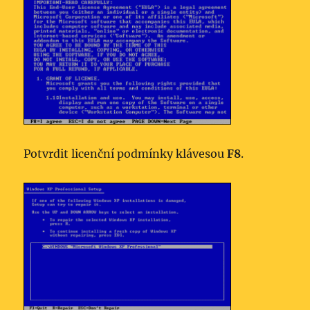
Potvrdit licenční podmínky klávesou
F8
.