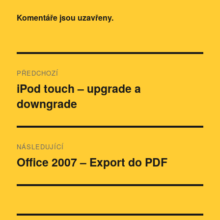
Komentáře jsou uzavřeny.
Navigace
PŘEDCHOZÍ
pro
iPod touch – upgrade a
Předchozí
downgrade
příspěvek:
příspěvek
NÁSLEDUJÍCÍ
Office 2007 – Export do PDF
Následující
příspěvek: