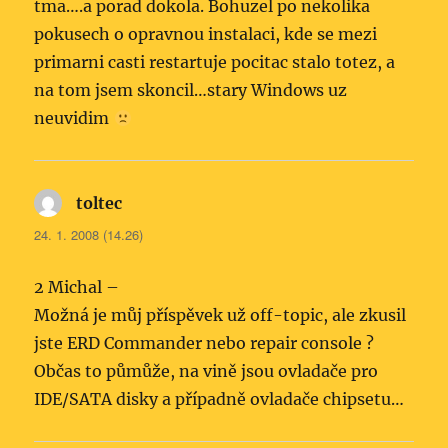
tma….a porad dokola. Bohuzel po nekolika
pokusech o opravnou instalaci, kde se mezi
primarni casti restartuje pocitac stalo totez, a
na tom jsem skoncil…stary Windows uz
neuvidim
toltec
napsal:
24. 1. 2008 (14.26)
2 Michal –
Možná je můj příspěvek už off-topic, ale zkusil
jste ERD Commander nebo repair console ?
Občas to půmůže, na vině jsou ovladače pro
IDE/SATA disky a případně ovladače chipsetu…