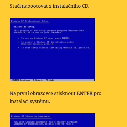
Stačí nabootovat z instalačního CD.
Na první obrazovce stisknout
ENTER
pro
instalaci systému.