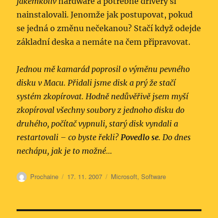
jakémkoliv
hardware a potřebné drivery si
nainstalovali. Jenomže jak postupovat, pokud
se jedná o změnu nečekanou? Stačí když odejde
základní deska a nemáte na čem připravovat.
Jednou mě kamarád poprosil o výměnu pevného
disku v Macu. Přidali jsme disk a prý že stačí
systém zkopírovat. Hodně nedůvěřivě jsem myší
zkopíroval všechny soubory z jednoho disku do
druhého, počítač vypnuli, starý disk vyndali a
restartovali – co byste řekli?
Povedlo se
. Do dnes
nechápu, jak je to možné…
Autor:
Publikováno:
Rubriky:
Prochaine
17. 11. 2007
Microsoft
,
Software