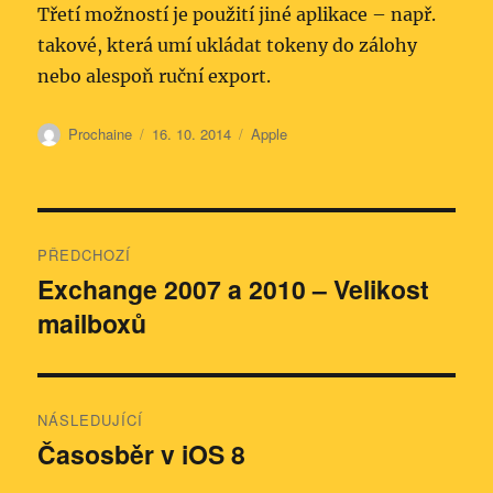
Třetí možností je použití jiné aplikace – např.
takové, která umí ukládat tokeny do zálohy
nebo alespoň ruční export.
Autor:
Publikováno:
Rubriky:
Prochaine
16. 10. 2014
Apple
Navigace
PŘEDCHOZÍ
pro
Exchange 2007 a 2010 – Velikost
Předchozí
mailboxů
příspěvek:
příspěvek
NÁSLEDUJÍCÍ
Časosběr v iOS 8
Následující
příspěvek: