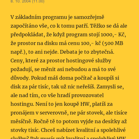
8. 10. 2004 (11.00)
V základním programu je samozřejmě
započítáno vše, co k tomu patří. Těžko se dá ale
předpokládat, že když program stojí 1000,- Kč,
že prostor na disku má cenu 100,- kč (500 MB
např.), to ani nejde. Debata je to zbytečná.
Ceny, které za prostor hostingové služby
požadují, se měnit asi nebudou a má to své
důvody. Pokud máš doma počítač a koupíš si
disk za pár tisíc, tak už nic neřešíš. Zamysli se,
ale nad tím, co vše hradí provozovatel
hostingu. Není to jen koupě HW, platíš za
pronájem v serverovně, ne pár stovek, ale tisíce
měsíčně. Ročně tě to potom vyjde na desítky až
stovky tisíc. Chceš nabízet kvalitní a spolehlivé
služby? Pak musís mít kvalitní a spolehlivý HW,