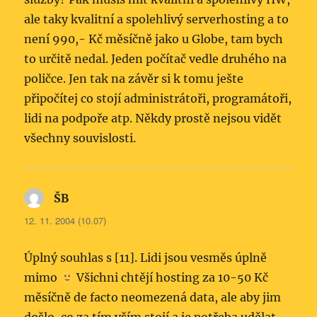
ale taky kvalitní a spolehlivý serverhosting a to
není 990,- Kč měsíčně jako u Globe, tam bych
to určitě nedal. Jeden počítač vedle druhého na
poličce. Jen tak na závěr si k tomu ješte
připočítej co stojí administrátoři, programátoři,
lidi na podpoře atp. Někdy prostě nejsou vidět
všechny souvislosti.
ŠB
napsal:
12. 11. 2004 (10.07)
Úplný souhlas s [11]. Lidi jsou vesměs úplně
mimo
Všichni chtějí hosting za 10-50 Kč
měsíčně de facto neomezená data, ale aby jim