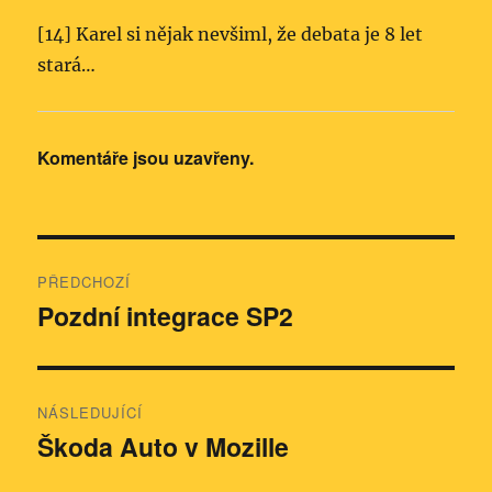
[14] Karel si nějak nevšiml, že debata je 8 let
stará…
Komentáře jsou uzavřeny.
Navigace
PŘEDCHOZÍ
pro
Pozdní integrace SP2
Předchozí
příspěvek:
příspěvek
NÁSLEDUJÍCÍ
Škoda Auto v Mozille
Následující
příspěvek: