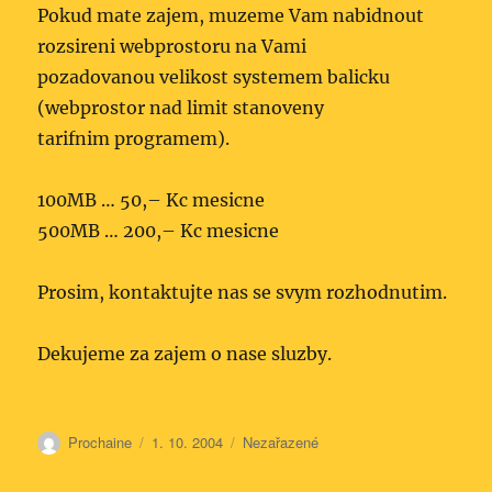
Pokud mate zajem, muzeme Vam nabidnout
rozsireni webprostoru na Vami
pozadovanou velikost systemem balicku
(webprostor nad limit stanoveny
tarifnim programem).
100MB … 50,– Kc mesicne
500MB … 200,– Kc mesicne
Prosim, kontaktujte nas se svym rozhodnutim.
Dekujeme za zajem o nase sluzby.
Autor:
Publikováno:
Rubriky:
Prochaine
1. 10. 2004
Nezařazené