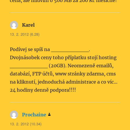
cena, ale mluvím o 500 MB za 200 Kč měsíčně!
Karel
napsal:
13. 2. 2012 (6.28)
Podívej se spíš na __________.
Dvojnásobek ceny toho příplatku stojí hosting
__________ (20GB). Neomezeně emailů,
databází, FTP účtů, www stránky zdarma, cms
na kliknutí, jednoduchá administrace a co víc…
24 hodiny denně podpora!!!!
Prochaine
napsal:
13. 2. 2012 (10.34)