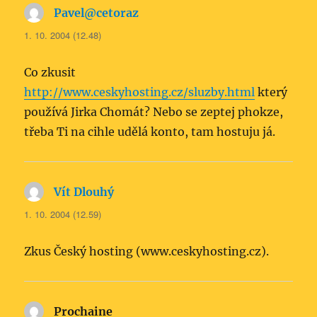
Pavel@cetoraz
napsal:
1. 10. 2004 (12.48)
Co zkusit
http://www.ceskyhosting.cz/sluzby.html
který
používá Jirka Chomát? Nebo se zeptej phokze,
třeba Ti na cihle udělá konto, tam hostuju já.
Vít Dlouhý
napsal:
1. 10. 2004 (12.59)
Zkus Český hosting (www.ceskyhosting.cz).
Prochaine
napsal: