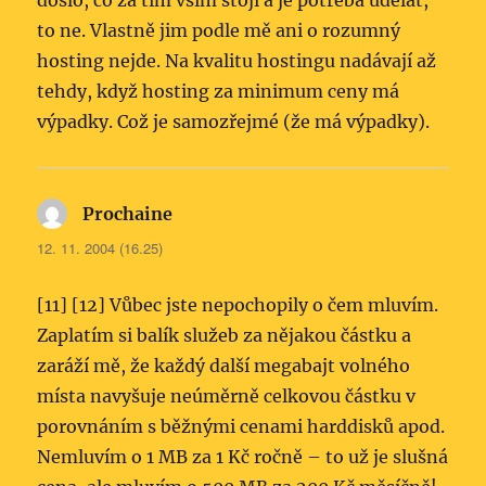
došlo, co za tím vším stojí a je potřeba udělat,
to ne. Vlastně jim podle mě ani o rozumný
hosting nejde. Na kvalitu hostingu nadávají až
tehdy, když hosting za minimum ceny má
výpadky. Což je samozřejmé (že má výpadky).
Prochaine
napsal:
12. 11. 2004 (16.25)
[11] [12] Vůbec jste nepochopily o čem mluvím.
Zaplatím si balík služeb za nějakou částku a
zaráží mě, že každý další megabajt volného
místa navyšuje neúměrně celkovou částku v
porovnáním s běžnými cenami harddisků apod.
Nemluvím o 1 MB za 1 Kč ročně – to už je slušná