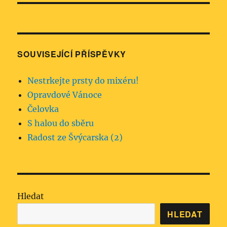
SOUVISEJÍCÍ PŘÍSPĚVKY
Nestrkejte prsty do mixéru!
Opravdové Vánoce
Čelovka
S halou do sběru
Radost ze Švýcarska (2)
Hledat
HLEDAT