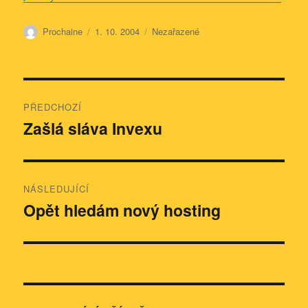
Autor:
Publikováno:
Rubriky:
Prochaine
1. 10. 2004
Nezařazené
Navigace
PŘEDCHOZÍ
pro
Zašlá sláva Invexu
Předchozí
příspěvek:
příspěvek
NÁSLEDUJÍCÍ
Opět hledám nový hosting
Následující
příspěvek: