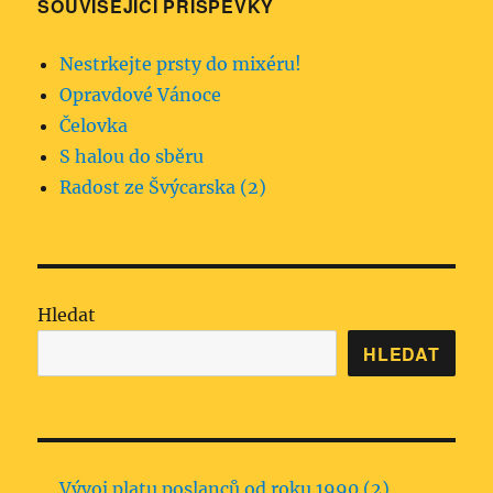
SOUVISEJÍCÍ PŘÍSPĚVKY
Nestrkejte prsty do mixéru!
Opravdové Vánoce
Čelovka
S halou do sběru
Radost ze Švýcarska (2)
Hledat
HLEDAT
Vývoj platu poslanců od roku 1990 (2)