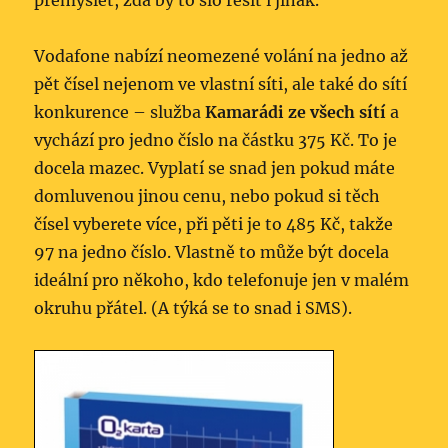
přemýšlet, zda by to šlo řešit i jinak.
Vodafone nabízí neomezené volání na jedno až
pět čísel nejenom ve vlastní síti, ale také do sítí
konkurence – služba
Kamarádi ze všech sítí
a
vychází pro jedno číslo na částku 375 Kč. To je
docela mazec. Vyplatí se snad jen pokud máte
domluvenou jinou cenu, nebo pokud si těch
čísel vyberete více, při pěti je to 485 Kč, takže
97 na jedno číslo. Vlastně to může být docela
ideální pro někoho, kdo telefonuje jen v malém
okruhu přátel. (A týká se to snad i SMS).