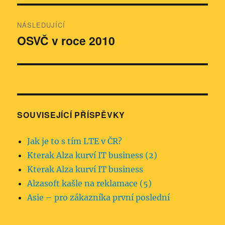
NÁSLEDUJÍCÍ
OSVČ v roce 2010
Následující
příspěvek:
SOUVISEJÍCÍ PŘÍSPĚVKY
Jak je to s tím LTE v ČR?
Kterak Alza kurví IT business (2)
Kterak Alza kurví IT business
Alzasoft kašle na reklamace (5)
Asie – pro zákazníka první poslední