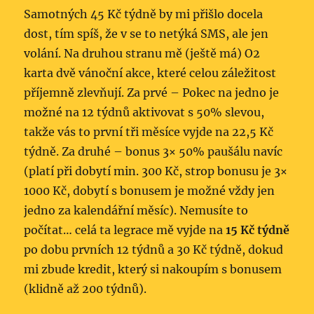
Samotných 45 Kč týdně by mi přišlo docela
dost, tím spíš, že v se to netýká SMS, ale jen
volání. Na druhou stranu mě (ještě má) O2
karta dvě vánoční akce, které celou záležitost
příjemně zlevňují. Za prvé – Pokec na jedno je
možné na 12 týdnů aktivovat s 50% slevou,
takže vás to první tři měsíce vyjde na 22,5 Kč
týdně. Za druhé – bonus 3× 50% paušálu navíc
(platí při dobytí min. 300 Kč, strop bonusu je 3×
1000 Kč, dobytí s bonusem je možné vždy jen
jedno za kalendářní měsíc). Nemusíte to
počítat… celá ta legrace mě vyjde na
15 Kč týdně
po dobu prvních 12 týdnů a 30 Kč týdně, dokud
mi zbude kredit, který si nakoupím s bonusem
(klidně až 200 týdnů).