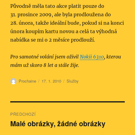
Původně měla tato akce platit pouze do
31. prosince 2009, ale byla prodloužena do
28. února, takže ideální bude, pokud si na konci
února koupím kartu novou a celá ta výhodná
nabídka se mi o 2 měsíce prodlouží.
Pro samotné volání jsem oživil
Nokii 6310
, kterou
mám už skoro 8 let a stále žije.
Autor:
Publikováno:
Rubriky:
Prochaine
17. 1. 2010
Služby
Navigace
PŘEDCHOZÍ
pro
Malé obrázky, žádné obrázky
Předchozí
příspěvek:
příspěvek