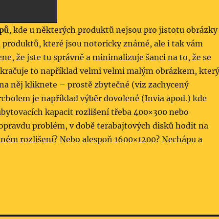
pů
, kde u některých produktů nejsou pro jistotu obrázky
 produktů, které jsou notoricky známé, ale i tak vám
e, že jste tu správně a minimalizuje šanci na to, že se
okračuje to například velmi velmi malým obrázkem, kter
i na něj kliknete – prostě zbytečné (viz zachycený
rcholem je například výběr dovolené (Invia apod.) kde
ubytovacích kapacit rozlišení třeba 400×300 nebo
opravdu problém, v době terabajtových disků hodit na
lném rozlišení? Nebo alespoň 1600×1200? Nechápu a