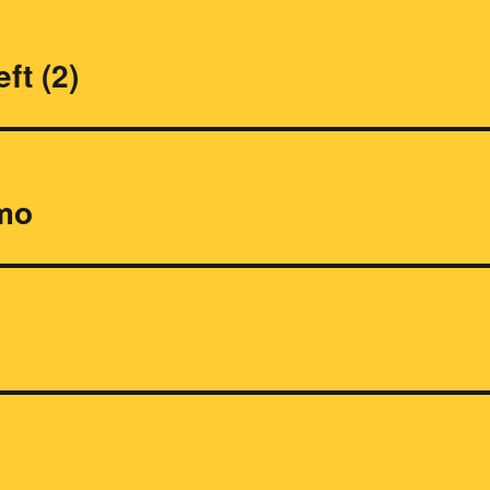
ft (2)
rmo