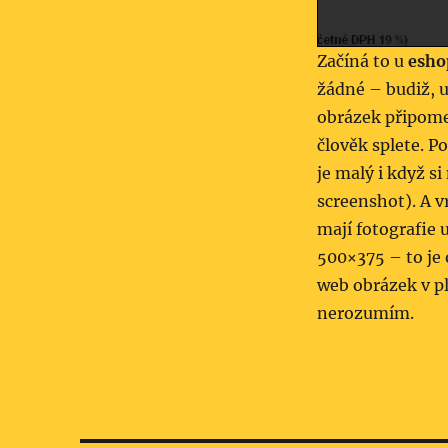
Začíná to u
esho
žádné – budiž, u
obrázek připomen
člověk splete. P
je malý i když s
screenshot). A v
mají fotografie 
500×375 – to je 
web obrázek v p
nerozumím.