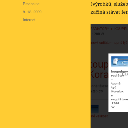
Autor:
Prochaine
(výrobků, služeb
Publikováno:
8. 12. 2009
začíná stávat f
Rubriky:
Internet