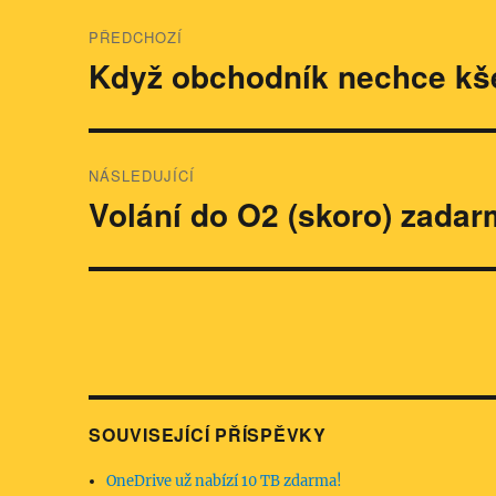
Navigace
PŘEDCHOZÍ
pro
Když obchodník nechce kše
Předchozí
příspěvek:
příspěvek
NÁSLEDUJÍCÍ
Volání do O2 (skoro) zada
Následující
příspěvek:
SOUVISEJÍCÍ PŘÍSPĚVKY
OneDrive už nabízí 10 TB zdarma!