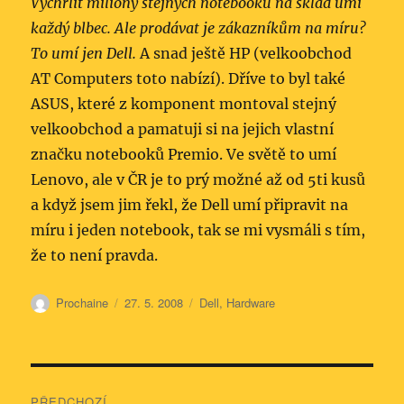
Vychrlit miliony stejných notebooků na sklad umí
každý blbec. Ale prodávat je zákazníkům na míru?
To umí jen Dell.
A snad ještě HP (velkoobchod
AT Computers toto nabízí). Dříve to byl také
ASUS, které z komponent montoval stejný
velkoobchod a pamatuji si na jejich vlastní
značku notebooků Premio. Ve světě to umí
Lenovo, ale v ČR je to prý možné až od 5ti kusů
a když jsem jim řekl, že Dell umí připravit na
míru i jeden notebook, tak se mi vysmáli s tím,
že to není pravda.
Autor:
Publikováno:
Rubriky:
Prochaine
27. 5. 2008
Dell
,
Hardware
Navigace
PŘEDCHOZÍ