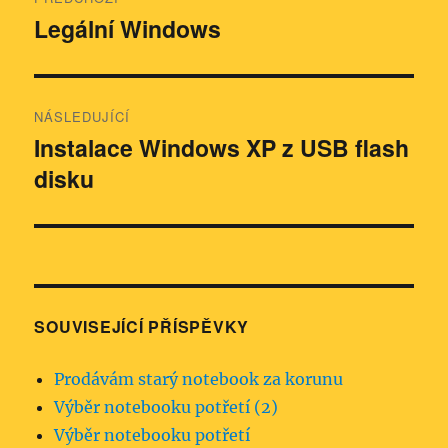
pro
Legální Windows
Předchozí
příspěvek:
příspěvek
NÁSLEDUJÍCÍ
Instalace Windows XP z USB flash
Následující
disku
příspěvek:
SOUVISEJÍCÍ PŘÍSPĚVKY
Prodávám starý notebook za korunu
Výběr notebooku potřetí (2)
Výběr notebooku potřetí