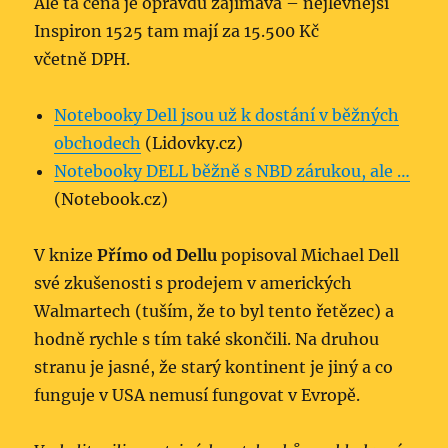
Ale ta cena je opravdu zajímavá – nejlevnější
Inspiron 1525 tam mají za 15.500 Kč
včetně DPH.
Notebooky Dell jsou už k dostání v běžných
obchodech
(Lidovky.cz)
Notebooky DELL běžně s NBD zárukou, ale …
(Notebook.cz)
V knize
Přímo od Dellu
popisoval Michael Dell
své zkušenosti s prodejem v amerických
Walmartech (tuším, že to byl tento řetězec) a
hodně rychle s tím také skončili. Na druhou
stranu je jasné, že starý kontinent je jiný a co
funguje v USA nemusí fungovat v Evropě.