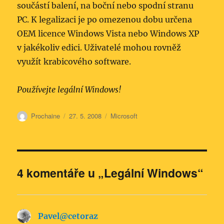
součástí balení, na boční nebo spodní stranu
PC. K legalizaci je po omezenou dobu určena
OEM licence Windows Vista nebo Windows XP
v jakékoliv edici. Uživatelé mohou rovněž
využít krabicového software.
Používejte legální Windows!
Autor:
Publikováno:
Rubriky:
Prochaine
27. 5. 2008
Microsoft
4 komentáře u „Legální Windows“
Pavel@cetoraz
napsal: