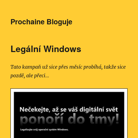
Prochaine Bloguje
Legální Windows
Tato kampaň už sice přes měsíc probíhá, takže sice
pozdě, ale přeci…