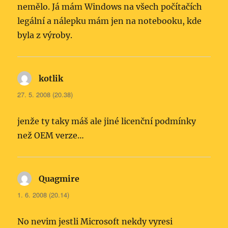
nemělo. Já mám Windows na všech počítačích
legální a nálepku mám jen na notebooku, kde
byla z výroby.
kotlik
napsal:
27. 5. 2008 (20.38)
jenže ty taky máš ale jiné licenční podmínky
než OEM verze…
Quagmire
napsal:
1. 6. 2008 (20.14)
No nevim jestli Microsoft nekdy vyresi