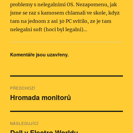
problemy s nelegalnimi OS. Nezapomenu, jak
jsme se raz s kamosem chlamali ve skole, kdyz
tam na jednom z asi 30 PC svitilo, ze je tam
nelegalni soft (hoci byl legalni)…
Komentáře jsou uzavřeny.
Navigace
PŘEDCHOZÍ
pro
Hromada monitorů
Předchozí
příspěvek:
příspěvek
NÁSLEDUJÍCÍ
Dell v Electro Worldu
Následující