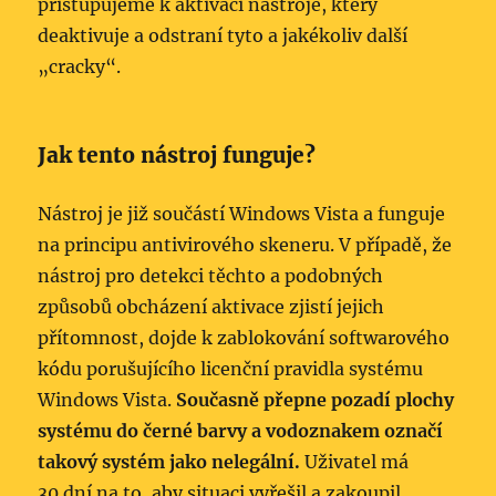
přistupujeme k aktivaci nástroje, který
deaktivuje a odstraní tyto a jakékoliv další
„cracky“.
Jak tento nástroj funguje?
Nástroj je již součástí Windows Vista a funguje
na principu antivirového skeneru. V případě, že
nástroj pro detekci těchto a podobných
způsobů obcházení aktivace zjistí jejich
přítomnost, dojde k zablokování softwarového
kódu porušujícího licenční pravidla systému
Windows Vista.
Současně přepne pozadí plochy
systému do černé barvy a vodoznakem označí
takový systém jako nelegální.
Uživatel má
30 dní na to, aby situaci vyřešil a zakoupil