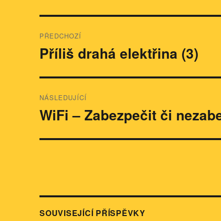
Navigace
PŘEDCHOZÍ
pro
Příliš drahá elektřina (3)
Předchozí
příspěvek:
příspěvek
NÁSLEDUJÍCÍ
WiFi – Zabezpečit či nezab
Následující
příspěvek:
SOUVISEJÍCÍ PŘÍSPĚVKY