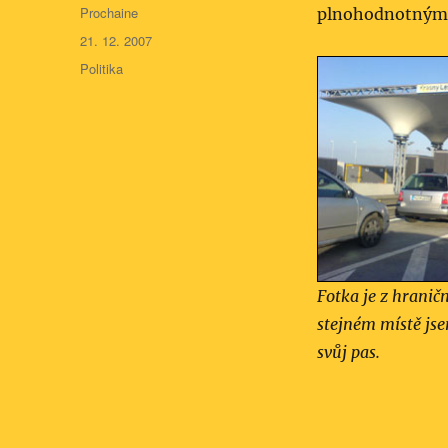
Autor:
Prochaine
plnohodnotným 
Publikováno:
21. 12. 2007
Rubriky:
Politika
Fotka je z hranič
stejném místě js
svůj pas.