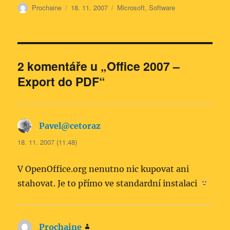
Autor:
Publikováno:
Rubriky:
Prochaine
18. 11. 2007
Microsoft
,
Software
2 komentáře u „Office 2007 –
Export do PDF“
Pavel@cetoraz
napsal:
18. 11. 2007 (11.48)
V OpenOffice.org nenutno nic kupovat ani
stahovat. Je to přímo ve standardní instalaci
Prochaine
napsal: