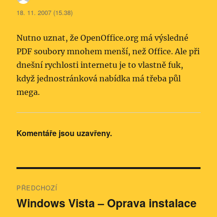
18. 11. 2007 (15.38)
Nutno uznat, že OpenOffice.org má výsledné
PDF soubory mnohem menší, než Office. Ale při
dnešní rychlosti internetu je to vlastně fuk,
když jednostránková nabídka má třeba půl
mega.
Komentáře jsou uzavřeny.
Navigace
PŘEDCHOZÍ
pro
Windows Vista – Oprava instalace
Předchozí
příspěvek: