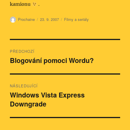
kamionu
.
Autor:
Publikováno:
Rubriky:
Prochaine
23. 9. 2007
Filmy a seriály
Navigace
PŘEDCHOZÍ
pro
Blogování pomoci Wordu?
Předchozí
příspěvek:
příspěvek
NÁSLEDUJÍCÍ
Windows Vista Express
Následující
Downgrade
příspěvek: