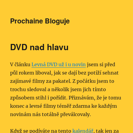
Prochaine Bloguje
DVD nad hlavu
V článku
Levná DVD už i u novin
jsem si před
půl rokem liboval, jak se dají bez potíží sehnat
zajímavé filmy za pakatel. Z počátku jsem to
trochu sledoval a několik jsem jich tímto
způsobem stihl i pořídit. Přiznávám, že je tomu
konec a levné filmy téměř zdarma ke každým
novinám nás totálně převálcovaly.
Když se podíváte na tento
kalendář
, tak jen za