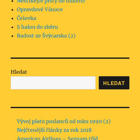
Nestrkejte prsty do mixéru!
Opravdové Vánoce
Čelovka
S halou do sběru
Radost ze Švýcarska (2)
Hledat
HLEDAT
Vývoj platu poslanců od roku 1990 (2)
Nejčtenější články za rok 2018
American Airlines – Seznam tříd