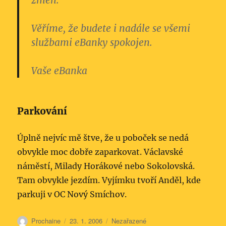
změn.
Věříme, že budete i nadále se všemi
službami eBanky spokojen.
Vaše eBanka
Parkování
Úplně nejvíc mě štve, že u poboček se nedá
obvykle moc dobře zaparkovat. Václavské
náměstí, Milady Horákové nebo Sokolovská.
Tam obvykle jezdím. Vyjímku tvoří Anděl, kde
parkuji v OC Nový Smíchov.
Autor:
Publikováno:
Rubriky:
Prochaine
23. 1. 2006
Nezařazené