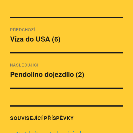
Navigace
PŘEDCHOZÍ
pro
Víza do USA (6)
Předchozí
příspěvek:
příspěvek
NÁSLEDUJÍCÍ
Pendolino dojezdilo (2)
Následující
příspěvek:
SOUVISEJÍCÍ PŘÍSPĚVKY