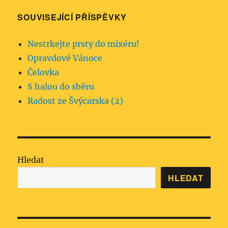
SOUVISEJÍCÍ PŘÍSPĚVKY
Nestrkejte prsty do mixéru!
Opravdové Vánoce
Čelovka
S halou do sběru
Radost ze Švýcarska (2)
Hledat
HLEDAT