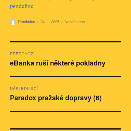
pendolino
Autor:
Publikováno:
Rubriky:
Prochaine
24. 1. 2006
Nezařazené
Navigace
PŘEDCHOZÍ
pro
eBanka ruší některé pokladny
Předchozí
příspěvek:
příspěvek
NÁSLEDUJÍCÍ
Paradox pražské dopravy (6)
Následující
příspěvek: