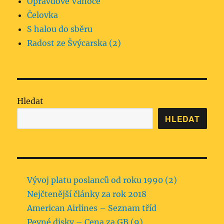
Opravdové Vánoce
Čelovka
S halou do sběru
Radost ze Švýcarska (2)
Hledat
HLEDAT
Vývoj platu poslanců od roku 1990 (2)
Nejčtenější články za rok 2018
American Airlines – Seznam tříd
Pevné disky – Cena za GB (9)