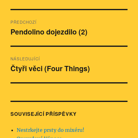
Navigace
PŘEDCHOZÍ
pro
Pendolino dojezdilo (2)
Předchozí
příspěvek:
příspěvek
NÁSLEDUJÍCÍ
Čtyři věci (Four Things)
Následující
příspěvek:
SOUVISEJÍCÍ PŘÍSPĚVKY
Nestrkejte prsty do mixéru!