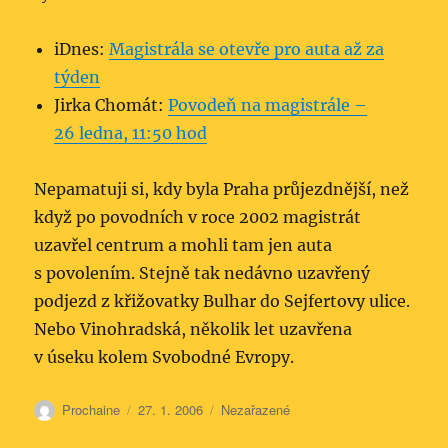
iDnes:
Magistrála se otevře pro auta až za
týden
Jirka Chomát:
Povodeň na magistrále –
26 ledna, 11:50 hod
Nepamatuji si, kdy byla Praha průjezdnější, než
když po povodních v roce 2002 magistrát
uzavřel centrum a mohli tam jen auta
s povolením. Stejně tak nedávno uzavřený
podjezd z křižovatky Bulhar do Sejfertovy ulice.
Nebo Vinohradská, několik let uzavřena
v úseku kolem Svobodné Evropy.
Autor:
Publikováno:
Rubriky:
Prochaine
27. 1. 2006
Nezařazené