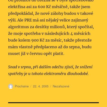
Od prosince do března se v bytě spotřebovalo
elektřina asi za 600 Kč měsíčně, takže jsem
předpokládal, že nové zálohy budou v takové
výši. Ale PRE má asi nějaký velice zajímavý
algoritmus za desítky milionů, který spočítal,
že moje spotřeba v následujících 4 měsících
bude kolem 900 Kč za měsíc, takže přestože
mám vlastně předplaceno až do srpna, budu
muset již v červnu opět platit.
Snad v srpnu, při dalším odečtu zjistí, že snížení
spotřeby je u tohoto elektroměru dlouhodobé.
Autor:
Publikováno:
Rubriky:
Prochaine
22. 4. 2005
Nezařazené