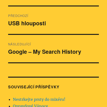
Navigace
PŘEDCHOZÍ
pro
USB hlouposti
Předchozí
příspěvek:
příspěvek
NÁSLEDUJÍCÍ
Google – My Search History
Následující
příspěvek:
SOUVISEJÍCÍ PŘÍSPĚVKY
Nestrkejte prsty do mixéru!
Opravdové Vánoce