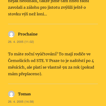
nějak neodhadl, takže jsme tam hned radši
zavolali a zálohu pro jistotu zvýšili ještě o
stovku výš než loni…
Prochaine
napsal:
26. 4. 2005 (11.02)
To máte roční vyúčtování? To mají rodiče ve
Černošicích od STE. V Praze to je naštěstí po 4
měsících, ale platí se vlastně 9x za rok (pokud
mám přeplaceno).
Tomas
napsal:
26. 4. 2005 (14.58)