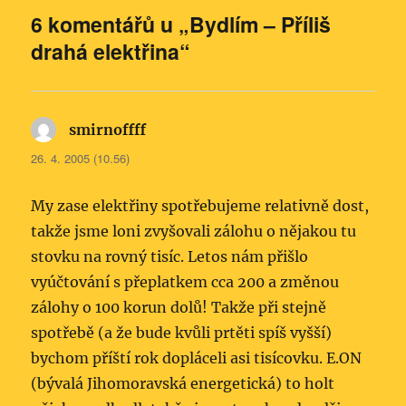
6 komentářů u „Bydlím – Příliš
drahá elektřina“
smirnoffff
napsal:
26. 4. 2005 (10.56)
My zase elektřiny spotřebujeme relativně dost,
takže jsme loni zvyšovali zálohu o nějakou tu
stovku na rovný tisíc. Letos nám přišlo
vyúčtování s přeplatkem cca 200 a změnou
zálohy o 100 korun dolů! Takže při stejně
spotřebě (a že bude kvůli prtěti spíš vyšší)
bychom příští rok dopláceli asi tisícovku. E.ON
(bývalá Jihomoravská energetická) to holt