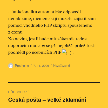
…funkcionalitu automaticke odpovedi
nenabizime, nicmene si ji muzete zajistit sam
pomoci vhodneho PHP skriptu spousteneho
z cronu.
No nevím, jestli bude mít zákazník radost –
doporučím mu, aby se při nejbližší příležitosti
poohlédl po učebnicích PHP
.
Autor:
Publikováno:
Rubriky:
Prochaine
7. 11. 2006
Nezařazené
Navigace
PŘEDCHOZÍ
pro
Česká pošta – velké zklamání
Předchozí
příspěvek:
příspěvek