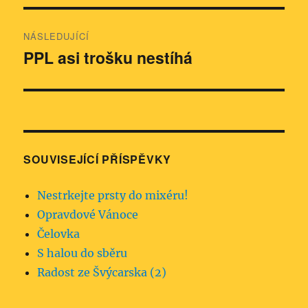
NÁSLEDUJÍCÍ
PPL asi trošku nestíhá
Následující
příspěvek:
SOUVISEJÍCÍ PŘÍSPĚVKY
Nestrkejte prsty do mixéru!
Opravdové Vánoce
Čelovka
S halou do sběru
Radost ze Švýcarska (2)