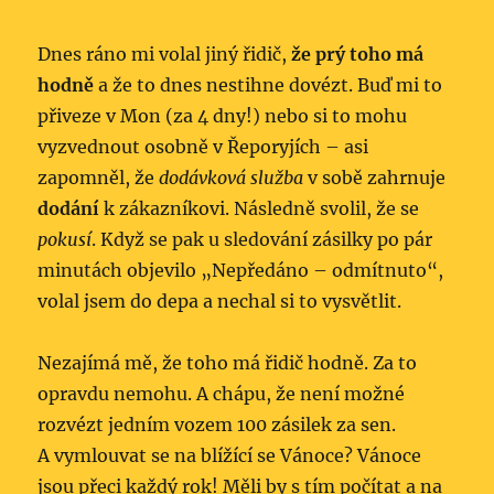
Dnes ráno mi volal jiný řidič,
že prý toho má
hodně
a že to dnes nestihne dovézt. Buď mi to
přiveze v Mon (za 4 dny!) nebo si to mohu
vyzvednout osobně v Řeporyjích – asi
zapomněl, že
dodávková služba
v sobě zahrnuje
dodání
k zákazníkovi. Následně svolil, že se
pokusí
. Když se pak u sledování zásilky po pár
minutách objevilo „Nepředáno – odmítnuto“,
volal jsem do depa a nechal si to vysvětlit.
Nezajímá mě, že toho má řidič hodně. Za to
opravdu nemohu. A chápu, že není možné
rozvézt jedním vozem 100 zásilek za sen.
A vymlouvat se na blížící se Vánoce? Vánoce
jsou přeci každý rok! Měli by s tím počítat a na