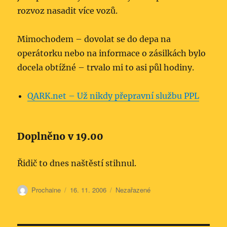
rozvoz nasadit více vozů.
Mimochodem – dovolat se do depa na
operátorku nebo na informace o zásilkách bylo
docela obtížné – trvalo mi to asi půl hodiny.
QARK.net – Už nikdy přepravní službu PPL
Doplněno v 19.00
Řidič to dnes naštěstí stihnul.
Autor:
Publikováno:
Rubriky:
Prochaine
16. 11. 2006
Nezařazené