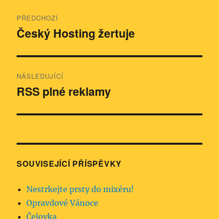
Navigace
PŘEDCHOZÍ
pro
Český Hosting žertuje
Předchozí
příspěvek:
příspěvek
NÁSLEDUJÍCÍ
RSS plné reklamy
Následující
příspěvek:
SOUVISEJÍCÍ PŘÍSPĚVKY
Nestrkejte prsty do mixéru!
Opravdové Vánoce
Čelovka